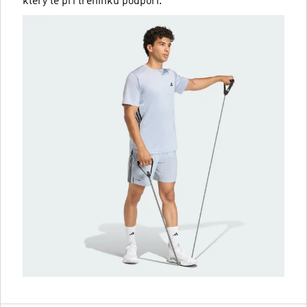
který tě při tréninku podpoří.