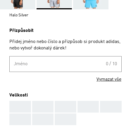
Halo Silver
Přizpůsobit
Přidej jméno nebo číslo a přizpůsob si produkt adidas,
nebo vytvoř dokonalý dárek!
Jméno
0 / 10
Vymazat vše
Velikosti
AAA
AAA
AAA
AAA
AAA
AAA
AAA
AAA