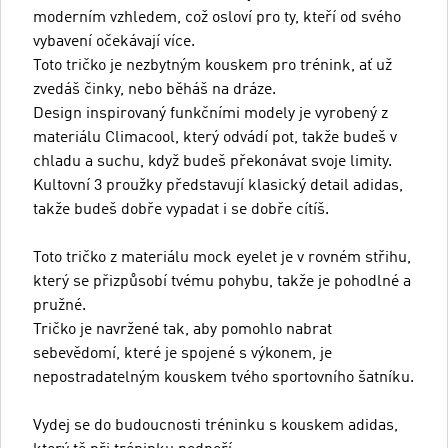
moderním vzhledem, což osloví pro ty, kteří od svého
vybavení očekávají více.
Toto tričko je nezbytným kouskem pro trénink, ať už
zvedáš činky, nebo běháš na dráze.
Design inspirovaný funkčními modely je vyrobený z
materiálu Climacool, který odvádí pot, takže budeš v
chladu a suchu, když budeš překonávat svoje limity.
Kultovní 3 proužky představují klasický detail adidas,
takže budeš dobře vypadat i se dobře cítíš.
Toto tričko z materiálu mock eyelet je v rovném střihu,
který se přizpůsobí tvému pohybu, takže je pohodlné a
pružné.
Tričko je navržené tak, aby pomohlo nabrat
sebevědomí, které je spojené s výkonem, je
nepostradatelným kouskem tvého sportovního šatníku.
Vydej se do budoucnosti tréninku s kouskem adidas,