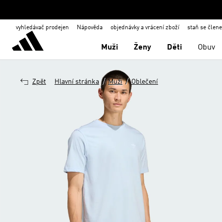
vyhledávač prodejen
Nápověda
objednávky a vrácení zboží
staň se člen
Muži
Ženy
Děti
Obuv
/
/
Zpět
Hlavní stránka
Muži
Oblečení