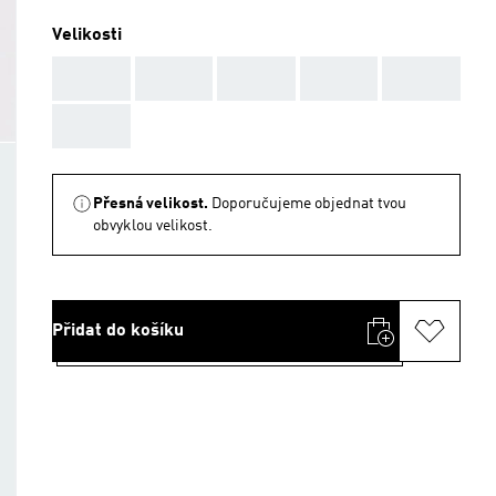
Velikosti
AAA
AAA
AAA
AAA
AAA
AAA
Přesná velikost.
Doporučujeme objednat tvou
obvyklou velikost.
Přidat do košíku