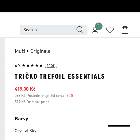
1
Muži • Originals
4.7
(1150)
TRIČKO TREFOIL ESSENTIALS
Zlevněná cena
419,30 Kč
599 Kč Poslední nejnižší cena
-30%
Sleva
599 Kč Original price
Barvy
Crystal Sky