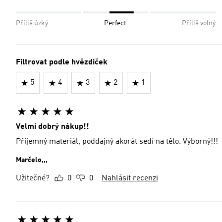
Příliš úzký
Perfect
Příliš volný
Filtrovat podle hvězdiček
5
4
3
2
1
Velmi dobrý nákup!!
Příjemný materiál, poddajný akorát sedí na tělo. Výborný!!!
Marčelo,,,
Užitečné?
0
0
Nahlásit recenzi