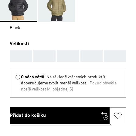
Black
Velikosti
AAA
AAA
AAA
AAA
AAA
O něco větší.
Na základě vrácených produktů
doporučujeme zvolit menší velikost.
(Pokud obvykle
nosíš velikost M, objednej S)
Přidat do košíku