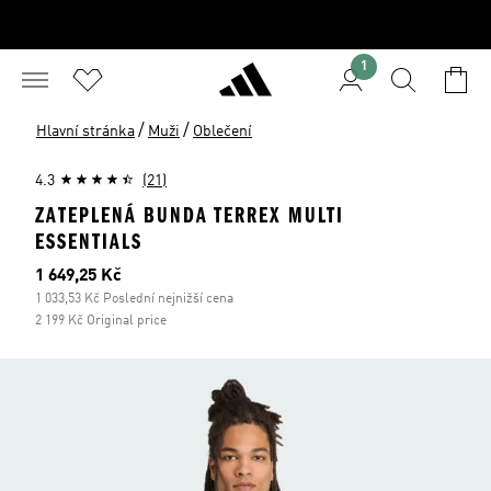
1
/
/
Hlavní stránka
Muži
Oblečení
4.3
(21)
ZATEPLENÁ BUNDA TERREX MULTI
ESSENTIALS
Aktuální cena
1 649,25 Kč
1 033,53 Kč Poslední nejnižší cena
2 199 Kč Original price