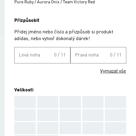
Pure Ruby / Aurora Onix / Team Victory Red
Přizpůsobit
Přidej jméno nebo číslo a přizpůsob si produkt
adidas, nebo vytvoř dokonalý dárek!
Levá noha
0 / 11
Pravá noha
0 / 11
Vymazat vše
Velikosti
AAA
AAA
AAA
AAA
AAA
AAA
AAA
AAA
AAA
AAA
AAA
AAA
AAA
AAA
AAA