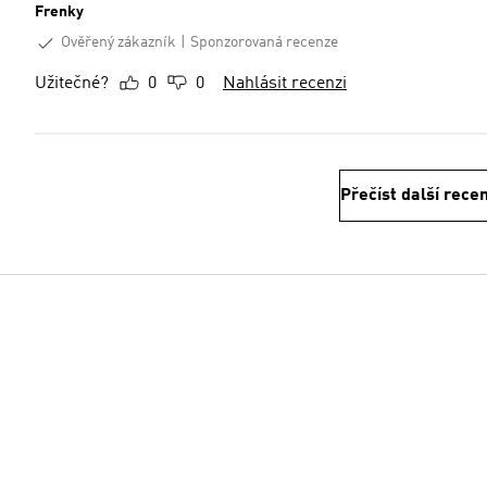
Frenky
Ověřený zákazník
Sponzorovaná recenze
Užitečné?
0
0
Nahlásit recenzi
Přečíst další rece