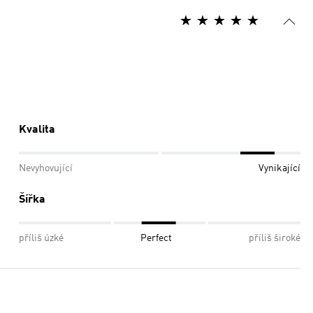
Kvalita
Nevyhovující
Vynikající
Šířka
příliš úzké
Perfect
příliš široké