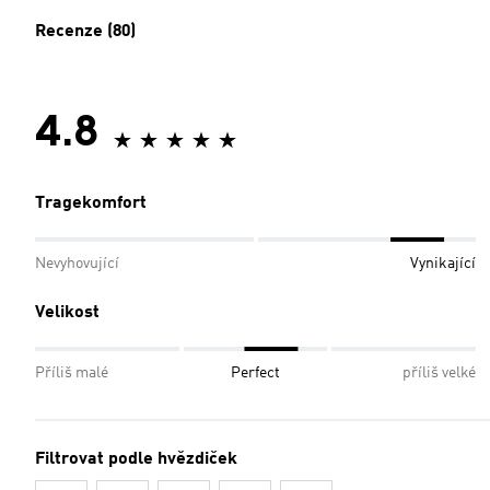
Recenze (80)
4.8
Tragekomfort
Nevyhovující
Vynikající
Velikost
Příliš malé
Perfect
příliš velké
Filtrovat podle hvězdiček