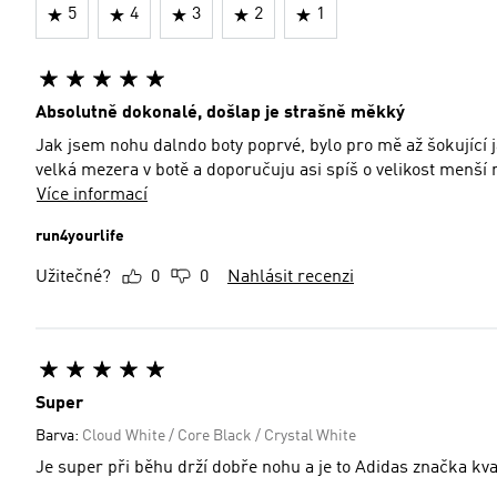
5
4
3
2
1
Absolutně dokonalé, došlap je strašně měkký
Jak jsem nohu dalndo boty poprvé, bylo pro mě až šokující 
velká mezera v botě a doporučuju asi spíš o velikost menší 
Více informací
run4yourlife
Užitečné?
0
0
Nahlásit recenzi
Super
Barva:
Cloud White / Core Black / Crystal White
Je super při běhu drží dobře nohu a je to Adidas značka kva