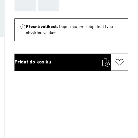
AAA
AAA
Přesná velikost.
Doporučujeme objednat tvou
obvyklou velikost.
Přidat do košíku