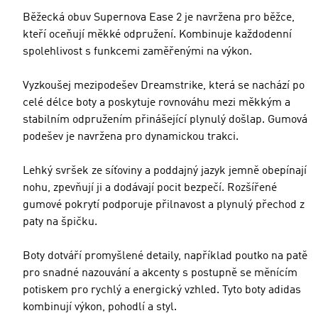
Běžecká obuv Supernova Ease 2 je navržena pro běžce,
kteří oceňují měkké odpružení. Kombinuje každodenní
spolehlivost s funkcemi zaměřenými na výkon.
Vyzkoušej mezipodešev Dreamstrike, která se nachází po
celé délce boty a poskytuje rovnováhu mezi měkkým a
stabilním odpružením přinášející plynulý došlap. Gumová
podešev je navržena pro dynamickou trakci.
Lehký svršek ze síťoviny a poddajný jazyk jemně obepínají
nohu, zpevňují ji a dodávají pocit bezpečí. Rozšířené
gumové pokrytí podporuje přilnavost a plynulý přechod z
paty na špičku.
Boty dotváří promyšlené detaily, například poutko na patě
pro snadné nazouvání a akcenty s postupně se měnícím
potiskem pro rychlý a energický vzhled. Tyto boty adidas
kombinují výkon, pohodlí a styl.