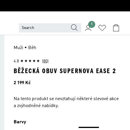
1
Muži • Běh
4.8
(80)
BĚŽECKÁ OBUV SUPERNOVA EASE 2
Cena
2 199 Kč
Na tento produkt se nevztahují některé slevové akce
a zvýhodněné nabídky.
Barvy