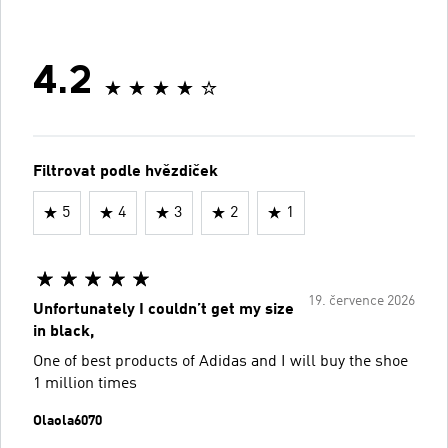
4.2
Filtrovat podle hvězdiček
5
4
3
2
1
19. července 2026
Unfortunately I couldn’t get my size
in black,
One of best products of Adidas and I will buy the shoe
1 million times
Olaola6070