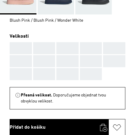
Blush Pink / Blush Pink / Wonder White
Velikosti
AAA
AAA
AAA
AAA
AAA
AAA
AAA
AAA
AAA
AAA
AAA
AAA
AAA
AAA
Přesná velikost.
Doporučujeme objednat tvou
obvyklou velikost.
Přidat do košíku