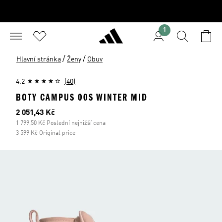
1
/
/
Hlavní stránka
Ženy
Obuv
4.2
(40)
BOTY CAMPUS 00S WINTER MID
Aktuální cena
2 051,43 Kč
1 799,50 Kč Poslední nejnižší cena
3 599 Kč Original price