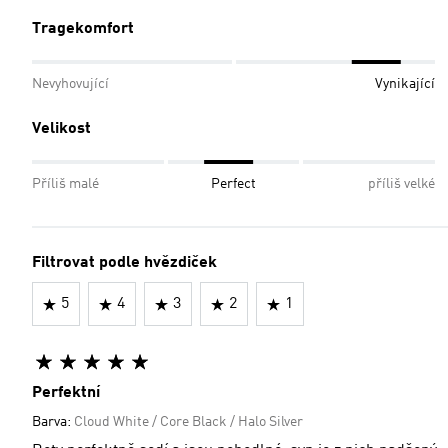
Tragekomfort
Nevyhovující
Vynikající
Velikost
Příliš malé
Perfect
příliš velké
Filtrovat podle hvězdiček
5
4
3
2
1
Perfektní
Barva:
Cloud White / Core Black / Halo Silver