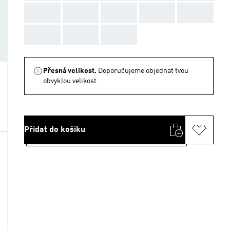
AAA
AAA
AAA
AAA
AAA
AAA
AAA
AAA
Přesná velikost.
Doporučujeme objednat tvou
obvyklou velikost.
Přidat do košíku