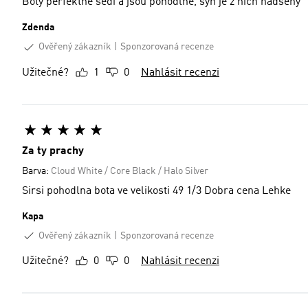
Boty perfektně sedí a jsou pohodlné, syn je z nich nadšený
Zdenda
Ověřený zákazník
Sponzorovaná recenze
Užitečné?
1
0
Nahlásit recenzi
Za ty prachy
Barva:
Cloud White / Core Black / Halo Silver
Sirsi pohodlna bota ve velikosti 49 1/3 Dobra cena Lehke
Kapa
Ověřený zákazník
Sponzorovaná recenze
Užitečné?
0
0
Nahlásit recenzi