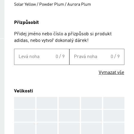
Solar Yellow / Powder Plum / Aurora Plum
Přizpůsobit
Přidej jméno nebo číslo a přizpůsob si produkt
adidas, nebo vytvoř dokonalý dárek!
Levá noha
0 / 9
Pravá noha
0 / 9
Vymazat vše
Velikosti
AAA
AAA
AAA
AAA
AAA
AAA
AAA
AAA
AAA
AAA
AAA
AAA
AAA
AAA
AAA