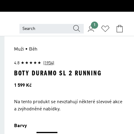
1
Muži • Běh
4.8
(1954)
BOTY DURAMO SL 2 RUNNING
Cena
1 599 Kč
Na tento produkt se nevztahují některé slevové akce
a zvýhodněné nabídky.
Barvy