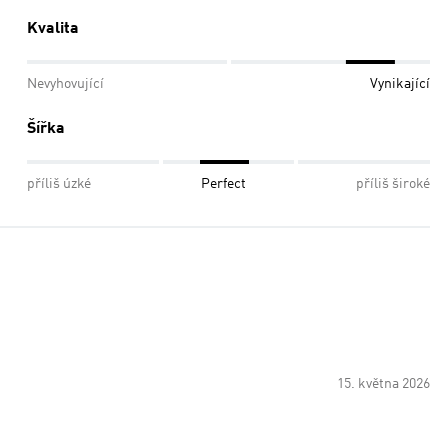
Kvalita
Nevyhovující
Vynikající
Šířka
příliš úzké
Perfect
příliš široké
15. května 2026