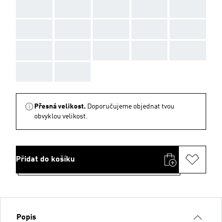
AAA
AAA
AAA
AAA
AAA
AAA
AAA
AAA
AAA
AAA
AAA
AAA
AAA
AAA
AAA
AAA
AAA
Přesná velikost.
Doporučujeme objednat tvou
obvyklou velikost.
Přidat do košíku
Popis