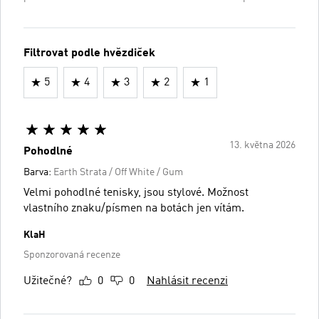
Filtrovat podle hvězdiček
5
4
3
2
1
13. května 2026
Pohodlné
Barva:
Earth Strata / Off White / Gum
Velmi pohodlné tenisky, jsou stylové. Možnost
vlastního znaku/písmen na botách jen vítám.
KlaH
Sponzorovaná recenze
Užitečné?
0
0
Nahlásit recenzi