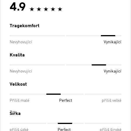
4.9
Tragekomfort
Nevyhovující
Vynikající
Kvalita
Nevyhovující
Vynikající
Velikost
Příliš malé
Perfect
příliš velké
Šířka
příliš úzké
Perfect
příliš široké