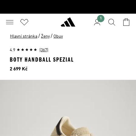
1
/
/
Hlavní stránka
Ženy
Obuv
4.9
(367)
BOTY HANDBALL SPEZIAL
Cena
2 699 Kč