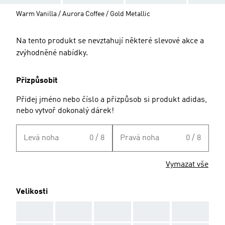
Warm Vanilla / Aurora Coffee / Gold Metallic
Na tento produkt se nevztahují některé slevové akce a
zvýhodněné nabídky.
Přizpůsobit
Přidej jméno nebo číslo a přizpůsob si produkt adidas,
nebo vytvoř dokonalý dárek!
Levá noha
0 / 8
Pravá noha
0 / 8
Vymazat vše
Velikosti
AAA
AAA
AAA
AAA
AAA