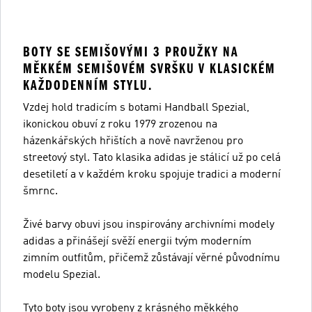
BOTY SE SEMIŠOVÝMI 3 PROUŽKY NA
MĚKKÉM SEMIŠOVÉM SVRŠKU V KLASICKÉM
KAŽDODENNÍM STYLU.
Vzdej hold tradicím s botami Handball Spezial,
ikonickou obuví z roku 1979 zrozenou na
házenkářských hřištích a nově navrženou pro
streetový styl. Tato klasika adidas je stálicí už po celá
desetiletí a v každém kroku spojuje tradici a moderní
šmrnc.
Živé barvy obuvi jsou inspirovány archivními modely
adidas a přinášejí svěží energii tvým moderním
zimním outfitům, přičemž zůstávají věrné původnímu
modelu Spezial.
Tyto boty jsou vyrobeny z krásného měkkého