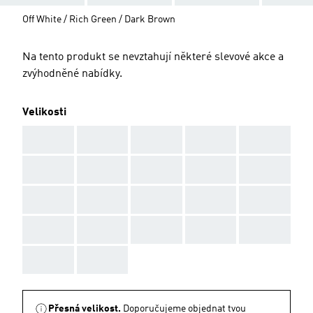
Off White / Rich Green / Dark Brown
Na tento produkt se nevztahují některé slevové akce a
zvýhodněné nabídky.
Velikosti
AAA
AAA
AAA
AAA
AAA
AAA
AAA
AAA
AAA
AAA
AAA
AAA
AAA
AAA
AAA
AAA
AAA
AAA
AAA
AAA
AAA
AAA
Přesná velikost.
Doporučujeme objednat tvou