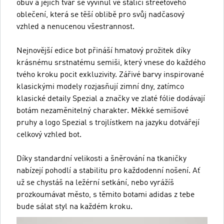
obuv a jejich tvar se vyvinul ve stálici streetového
oblečení, která se těší oblibě pro svůj nadčasový
vzhled a nenucenou všestrannost.
Nejnovější edice bot přináší hmatový prožitek díky
krásnému srstnatému semiši, který vnese do každého
tvého kroku pocit exkluzivity. Zářivé barvy inspirované
klasickými modely rozjasňují zimní dny, zatímco
klasické detaily Spezial a značky ve zlaté fólie dodávají
botám nezaměnitelný charakter. Měkké semišové
pruhy a logo Spezial s trojlístkem na jazyku dotvářejí
celkový vzhled bot.
Díky standardní velikosti a šněrování na tkaničky
nabízejí pohodlí a stabilitu pro každodenní nošení. Ať
už se chystáš na ležérní setkání, nebo vyrážíš
prozkoumávat město, s těmito botami adidas z tebe
bude sálat styl na každém kroku.