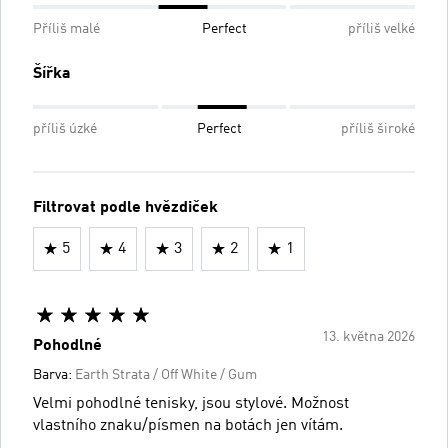
Příliš malé
Perfect
příliš velké
Šířka
příliš úzké
Perfect
příliš široké
Filtrovat podle hvězdiček
5
4
3
2
1
13. května 2026
Pohodlné
Barva:
Earth Strata / Off White / Gum
Velmi pohodlné tenisky, jsou stylové. Možnost
vlastního znaku/písmen na botách jen vítám.