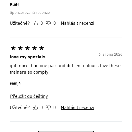
KlaH
Sponzorovaná recenze
Užitečné?
0
0
Nahlásit recenzi
6. srpna 2026
love my spezials
got more than one pair and diffrent colours love these
trainers so compfy
samj4
Přeložit do češtiny
Užitečné?
0
0
Nahlásit recenzi