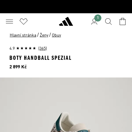
1
/
/
Hlavní stránka
Ženy
Obuv
4.9
(365)
BOTY HANDBALL SPEZIAL
Cena
2 899 Kč