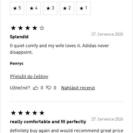
5
4
3
2
1
27. července 2026
Splendid
It quiet comfy and my wife loves it. Adidas never
disappoint.
Henryc
Přeložit do češtiny
Užitečné?
0
0
Nahlásit recenzi
27. července 2026
really comfortable and fit perfectly
definitely buy again and would recommend great price