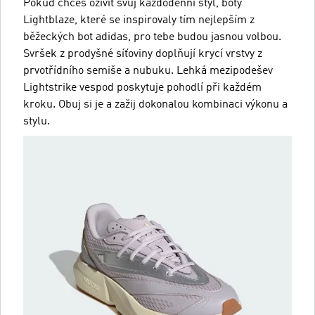
Pokud chceš oživit svůj každodenní styl, boty
Lightblaze, které se inspirovaly tím nejlepším z
běžeckých bot adidas, pro tebe budou jasnou volbou.
Svršek z prodyšné síťoviny doplňují krycí vrstvy z
prvotřídního semiše a nubuku. Lehká mezipodešev
Lightstrike vespod poskytuje pohodlí při každém
kroku. Obuj si je a zažij dokonalou kombinaci výkonu a
stylu.