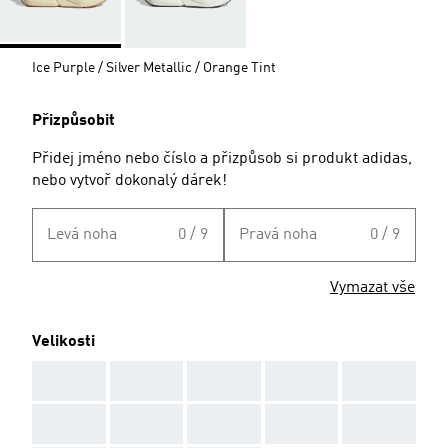
Ice Purple / Silver Metallic / Orange Tint
Přizpůsobit
Přidej jméno nebo číslo a přizpůsob si produkt adidas,
nebo vytvoř dokonalý dárek!
Levá noha
0 / 9
Pravá noha
0 / 9
Vymazat vše
Velikosti
AAA
AAA
AAA
AAA
AAA
AAA
AAA
AAA
AAA
AAA