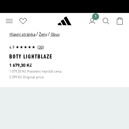
1
/
/
Hlavní stránka
Ženy
Obuv
4.9
(30)
BOTY LIGHTBLAZE
Aktuální cena
1 679,30 Kč
1 079,55 Kč Poslední nejnižší cena
2 399 Kč Original price