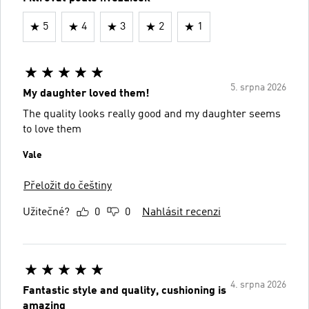
5
4
3
2
1
5. srpna 2026
My daughter loved them!
The quality looks really good and my daughter seems
to love them
Vale
Přeložit do češtiny
Užitečné?
0
0
Nahlásit recenzi
4. srpna 2026
Fantastic style and quality, cushioning is
amazing