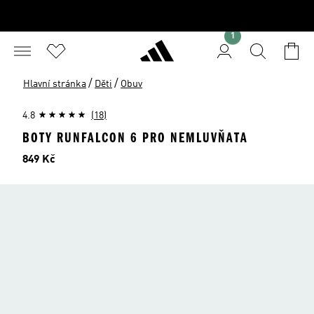
1
/
/
Hlavní stránka
Děti
Obuv
4.8
(18)
BOTY RUNFALCON 6 PRO NEMLUVŇATA
Cena
849 Kč