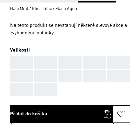
Halo Mint / Bliss Lilac / Flash Aqua
Na tento produkt se nevztahují některé slevové akce a
zvýhodněné nabídky.
Velikosti
AAA
AAA
AAA
AAA
AAA
AAA
AAA
AAA
AAA
AAA
AAA
AAA
Přidat do košíku