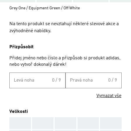
Grey One / Equipment Green / Off White
Na tento produkt se nevztahují některé slevové akce a
zvýhodněné nabídky.
Přizpůsobit
Přidej jméno nebo číslo a přizpůsob si produkt adidas,
nebo vytvoř dokonalý dárek!
Levá noha
0 / 9
Pravá noha
0 / 9
Vymazat vše
Velikosti
AAA
AAA
AAA
AAA
AAA