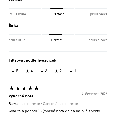
Příliš malé
Perfect
příliš velké
Šířka
příliš úzké
Perfect
příliš široké
Filtrovat podle hvězdiček
5
4
3
2
1
4. července 2026
Výborná bota
Barva:
Lucid Lemon / Carbon / Lucid Lemon
Kvalita a pohodlí. Výborná bota do na halové sporty