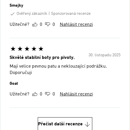
Smejky
Ověřený zákazník
Sponzorovaná recenze
Užitečné?
0
0
Nahlásit recenzi
30. listopadu 2025
Skvělé stabilní boty pro pivoty.
Mají velice pevnou patu a neklouzající podrážku.
Doporučuji
Goat
Užitečné?
0
0
Nahlásit recenzi
Přečíst další recenze