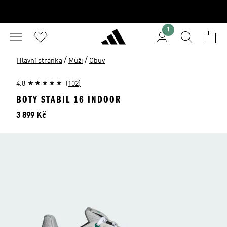
1
/
/
Hlavní stránka
Muži
Obuv
4.8
(102)
BOTY STABIL 16 INDOOR
Cena
3 899 Kč