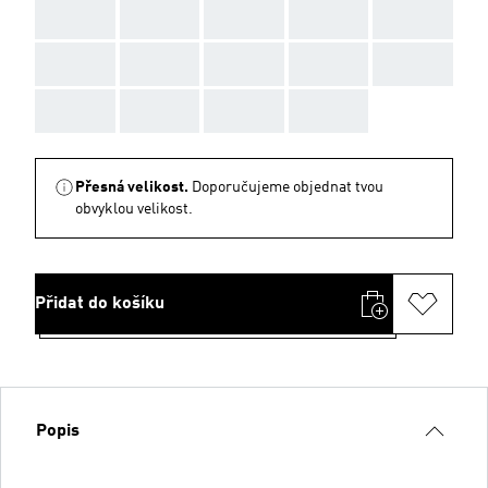
AAA
AAA
AAA
AAA
AAA
AAA
AAA
AAA
AAA
AAA
AAA
AAA
AAA
AAA
Přesná velikost.
Doporučujeme objednat tvou
obvyklou velikost.
Přidat do košíku
Popis