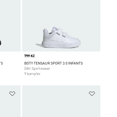
Price
799 Kč
TS
BOTY TENSAUR SPORT 3.0 INFANTS
Děti Sportswear
9 barvy/ev
Přidat do seznamu přání
Přidat do 