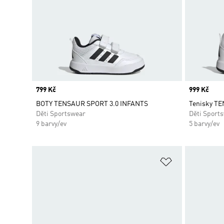
Price
799 Kč
Price
999 Kč
BOTY TENSAUR SPORT 3.0 INFANTS
Tenisky T
Děti Sportswear
Děti Sport
9 barvy/ev
5 barvy/ev
Přidat do sez