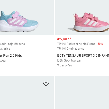
ice
Sale price
399,50 Kč
lední nejnižší cena
799 Kč Poslední nejnižší cena
-50%
Disc
al price
799 Kč Original price
r Run 2.0 Kids
BOTY TENSAUR SPORT 3.0 INFAN
swear
Děti Sportswear
9 barvy/ev
namu přání
Přidat do seznamu přání