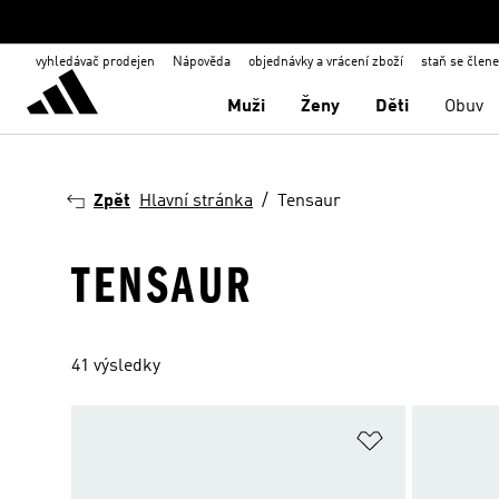
vyhledávač prodejen
Nápověda
objednávky a vrácení zboží
staň se člen
Muži
Ženy
Děti
Obuv
Zpět
Hlavní stránka
Tensaur
TENSAUR
41 výsledky
Přidat do sez