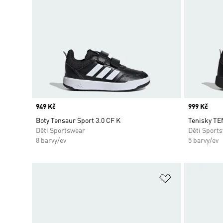
Price
949 Kč
Price
999 Kč
Boty Tensaur Sport 3.0 CF K
Tenisky T
Děti Sportswear
Děti Sport
8 barvy/ev
5 barvy/ev
Přidat do sez