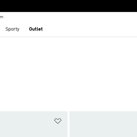
em
Sporty
Outlet
namu přání
Přidat do seznamu přání