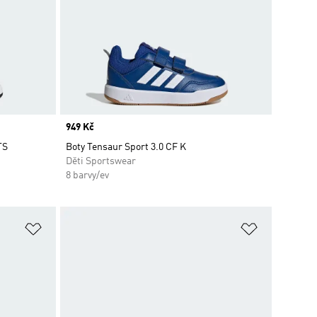
Price
949 Kč
TS
Boty Tensaur Sport 3.0 CF K
Děti Sportswear
8 barvy/ev
Přidat do seznamu přání
Přidat do 