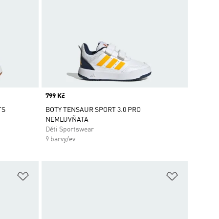
Price
799 Kč
TS
BOTY TENSAUR SPORT 3.0 PRO
NEMLUVŇATA
Děti Sportswear
9 barvy/ev
Přidat do seznamu přání
Přidat do 