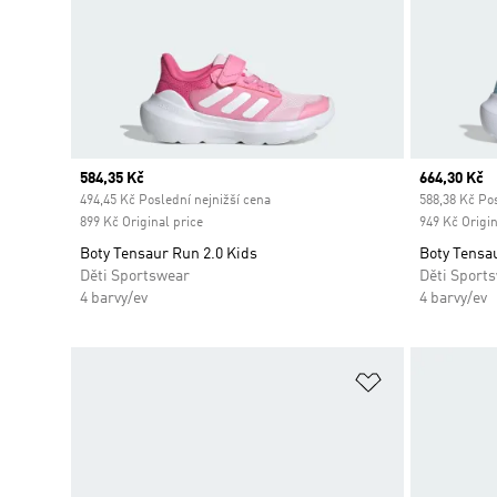
Current price
584,35 Kč
Current pr
664,30 Kč
494,45 Kč Poslední nejnižší cena
588,38 Kč Pos
899 Kč Original price
949 Kč Origin
Boty Tensaur Run 2.0 Kids
Boty Tensau
Děti Sportswear
Děti Sport
4 barvy/ev
4 barvy/ev
Přidat do sez