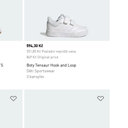
Current price
594,30 Kč
ount
551,85 Kč Poslední nejnižší cena
849 Kč Original price
TS
Boty Tensaur Hook and Loop
Děti Sportswear
3 barvy/ev
Přidat do seznamu přání
Přidat do 