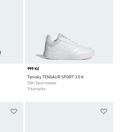
Price
999 Kč
Tenisky TENSAUR SPORT 3.0 K
Děti Sportswear
5 barvy/ev
Přidat do seznamu přání
Přidat do 