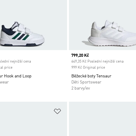
ice
Current price
799,20 Kč
lední nejnižší cena
649,35 Kč Poslední nejnižší cena
al price
999 Kč Original price
ur Hook and Loop
Běžecké boty Tensaur
swear
Děti Sportswear
2 barvy/ev
namu přání
Přidat do seznamu přání