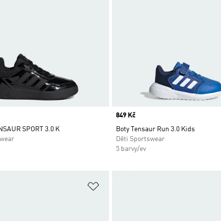
Price
849 Kč
ENSAUR SPORT 3.0 K
Boty Tensaur Run 3.0 Kids
swear
Děti Sportswear
5 barvy/ev
namu přání
Přidat do seznamu přání