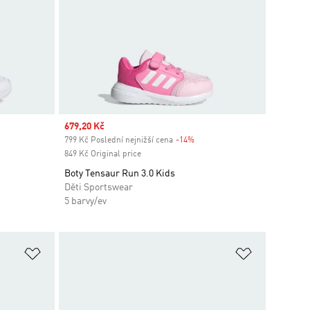
Sale price
679,20 Kč
799 Kč Poslední nejnižší cena
-14%
Discount
849 Kč Original price
Boty Tensaur Run 3.0 Kids
Děti Sportswear
5 barvy/ev
Přidat do seznamu přání
Přidat do 