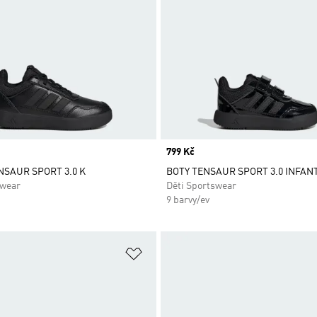
Price
799 Kč
ENSAUR SPORT 3.0 K
BOTY TENSAUR SPORT 3.0 INFAN
swear
Děti Sportswear
9 barvy/ev
namu přání
Přidat do seznamu přání