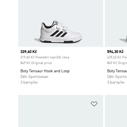
Current price
339,60 Kč
Current pr
594,30 Kč
319,60 Kč Poslední nejnižší cena
439,45 Kč Pos
849 Kč Original price
849 Kč Origin
Boty Tensaur Hook and Loop
Boty Tensa
Děti Sportswear
Děti Sport
3 barvy/ev
3 barvy/ev
Přidat do sez