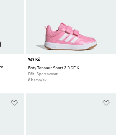
Price
949 Kč
TS
Boty Tensaur Sport 3.0 CF K
Děti Sportswear
8 barvy/ev
Přidat do seznamu přání
Přidat do 