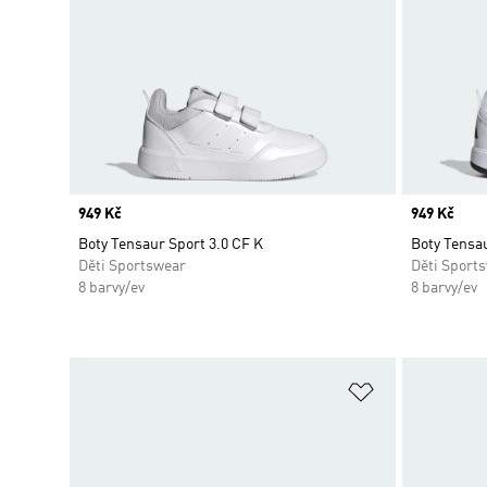
Price
949 Kč
Price
949 Kč
Boty Tensaur Sport 3.0 CF K
Boty Tensau
Děti Sportswear
Děti Sport
8 barvy/ev
8 barvy/ev
Přidat do sez