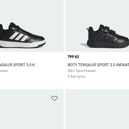
Price
799 Kč
ENSAUR SPORT 3.0 K
BOTY TENSAUR SPORT 3.0 INFAN
swear
Děti Sportswear
9 barvy/ev
namu přání
Přidat do seznamu přání