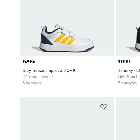
Price
949 Kč
Price
999 Kč
Boty Tensaur Sport 3.0 CF K
Tenisky T
Děti Sportswear
Děti Sport
8 barvy/ev
5 barvy/ev
Přidat do sez