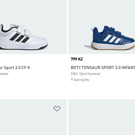
Price
799 Kč
r Sport 3.0 CF K
BOTY TENSAUR SPORT 3.0 INFAN
swear
Děti Sportswear
9 barvy/ev
namu přání
Přidat do seznamu přání