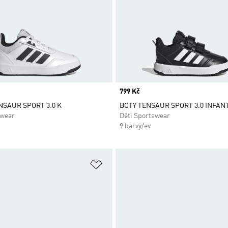
Price
799 Kč
ENSAUR SPORT 3.0 K
BOTY TENSAUR SPORT 3.0 INFAN
swear
Děti Sportswear
9 barvy/ev
namu přání
Přidat do seznamu přání