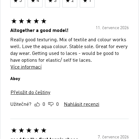
5
4
3
2
1
11. července 2026
Altogether a good model!
Really good texturing. Mix of textile and colour works
well. Love the aqua colour. Stable sole. Great for every
day wear. Getting used to laces - would be good to
have options for elastic/ self tie laces.
Více informací
Aboy
Přeložit do češtiny
Užitečné?
0
0
Nahlásit recenzi
7. července 2026