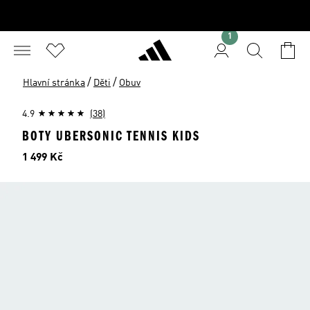
1
/
/
Hlavní stránka
Děti
Obuv
4.9
(38)
BOTY UBERSONIC TENNIS KIDS
Cena
1 499 Kč