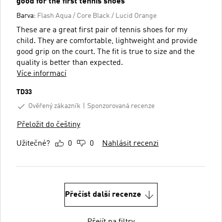
good for the first tennis shoes
Barva:
Flash Aqua / Core Black / Lucid Orange
These are a great first pair of tennis shoes for my
child. They are comfortable, lightweight and provide
good grip on the court. The fit is true to size and the
quality is better than expected.
Více informací
TD33
Ověřený zákazník
Sponzorovaná recenze
Přeložit do češtiny
Užitečné?
0
0
Nahlásit recenzi
Přečíst další recenze
Přejít na filtry