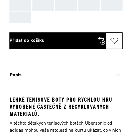
AAA
AAA
AAA
AAA
AAA
AAA
Přidat do košíku
Popis
LEHKÉ TENISOVÉ BOTY PRO RYCHLOU HRU
VYROBENÉ ČÁSTEČNĚ Z RECYKLOVANÝCH
MATERIÁLŮ.
V těchto dětských tenisových botách Ubersonic od
adidas mohou vaše ratolesti na kurtu ukázat, co v nich