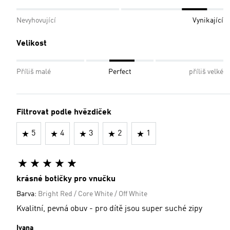
Nevyhovující
Vynikající
Velikost
Příliš malé
Perfect
příliš velké
Filtrovat podle hvězdiček
5
4
3
2
1
krásné botičky pro vnučku
Barva:
Bright Red / Core White / Off White
Kvalitní, pevná obuv - pro dítě jsou super suché zipy
Ivana