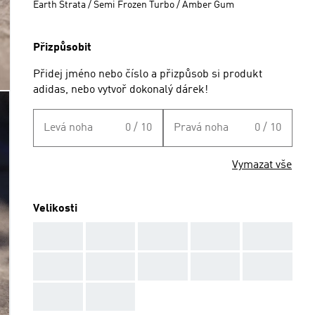
Earth Strata / Semi Frozen Turbo / Amber Gum
Přizpůsobit
Přidej jméno nebo číslo a přizpůsob si produkt
adidas, nebo vytvoř dokonalý dárek!
Levá noha
0 / 10
Pravá noha
0 / 10
Vymazat vše
Velikosti
AAA
AAA
AAA
AAA
AAA
AAA
AAA
AAA
AAA
AAA
AAA
AAA