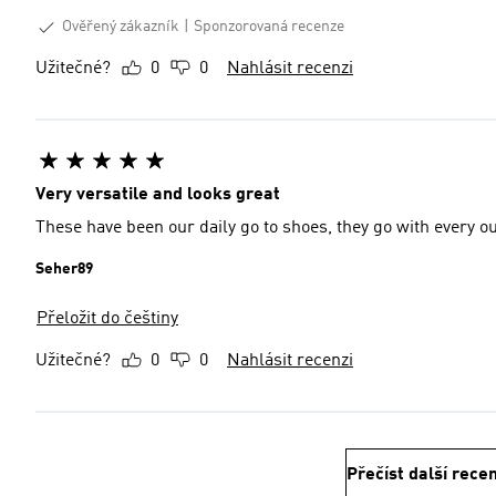
Ověřený zákazník
Sponzorovaná recenze
Užitečné?
0
0
Nahlásit recenzi
Very versatile and looks great
These have been our daily go to shoes, they go with every ou
Seher89
Přeložit do češtiny
Užitečné?
0
0
Nahlásit recenzi
Přečíst další rece