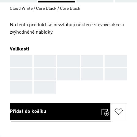
Cloud White / Core Black / Core Black
Na tento produkt se nevztahují některé slevové akce a
zvýhodněné nabídky.
Velikosti
AAA
AAA
AAA
AAA
AAA
AAA
AAA
AAA
AAA
AAA
AAA
AAA
Přidat do košíku