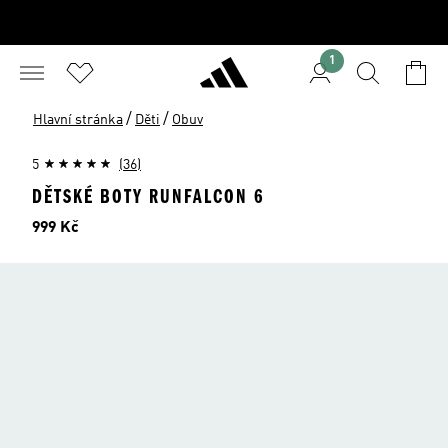
1
/
/
Hlavní stránka
Děti
Obuv
5
(36)
DĚTSKÉ BOTY RUNFALCON 6
Cena
999 Kč