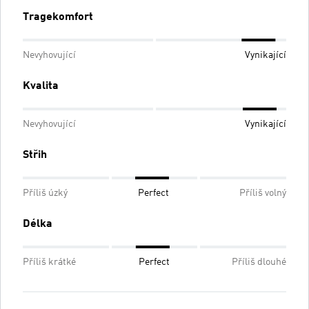
Tragekomfort
Nevyhovující
Vynikající
Kvalita
Nevyhovující
Vynikající
Střih
Příliš úzký
Perfect
Příliš volný
Délka
Příliš krátké
Perfect
Příliš dlouhé