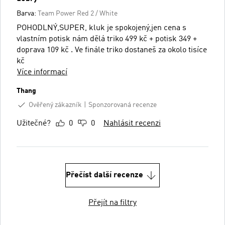
Barva:
Team Power Red 2 / White
POHODLNÝ,SUPER, kluk je spokojený,jen cena s
vlastním potisk nám dělá triko 499 kč + potisk 349 +
doprava 109 kč . Ve finále triko dostaneš za okolo tisíce
kč
Více informací
Thang
Ověřený zákazník
Sponzorovaná recenze
Užitečné?
0
0
Nahlásit recenzi
Přečíst další recenze
Přejít na filtry