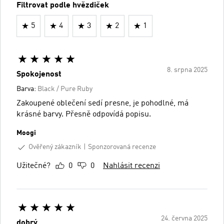
Filtrovat podle hvězdiček
5
4
3
2
1
8. srpna 2025
Spokojenost
Barva:
Black / Pure Ruby
Zakoupené oblečení sedí presne, je pohodlné, má
krásné barvy. Přesně odpovídá popisu.
Moogi
Ověřený zákazník
Sponzorovaná recenze
Užitečné?
0
0
Nahlásit recenzi
24. června 2025
dobrý