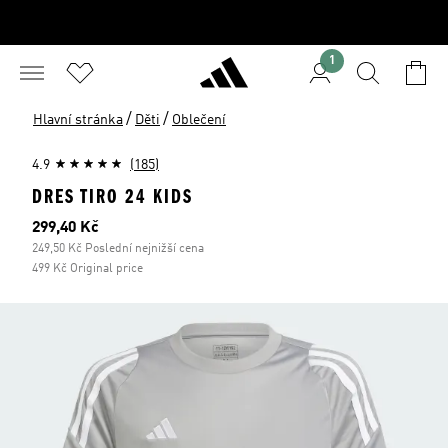
1
/
/
Hlavní stránka
Děti
Oblečení
4.9
(185)
DRES TIRO 24 KIDS
Aktuální cena
299,40 Kč
249,50 Kč Poslední nejnižší cena
499 Kč Original price