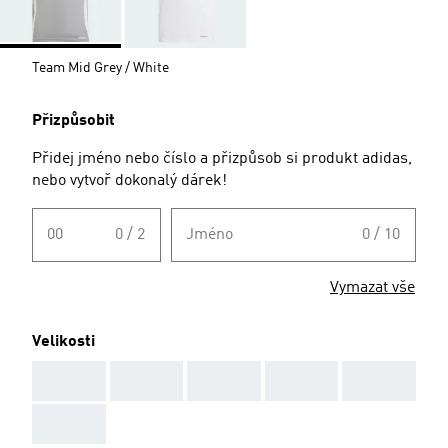
Team Mid Grey / White
Přizpůsobit
Přidej jméno nebo číslo a přizpůsob si produkt adidas,
nebo vytvoř dokonalý dárek!
00
0 / 2
Jméno
0 / 10
Vymazat vše
Velikosti
AAA
AAA
AAA
AAA
AAA
AAA