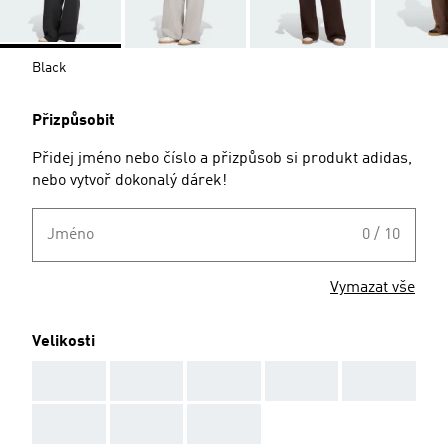
Black
Přizpůsobit
Přidej jméno nebo číslo a přizpůsob si produkt adidas,
nebo vytvoř dokonalý dárek!
Jméno
0 / 10
Vymazat vše
Velikosti
AAA
AAA
AAA
AAA
AAA
AAA
AAA
AAA