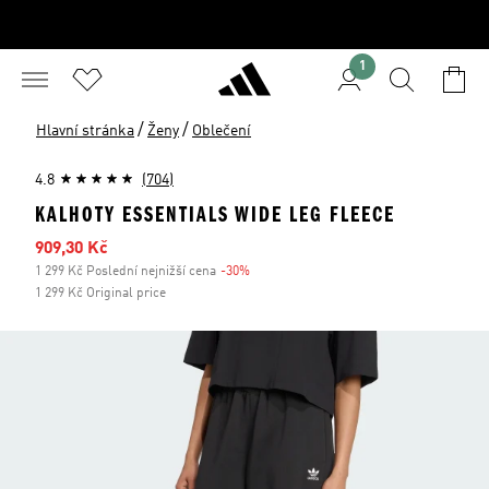
1
/
/
Hlavní stránka
Ženy
Oblečení
4.8
(704)
KALHOTY ESSENTIALS WIDE LEG FLEECE
Zlevněná cena
909,30 Kč
1 299 Kč Poslední nejnižší cena
-30%
Sleva
1 299 Kč Original price