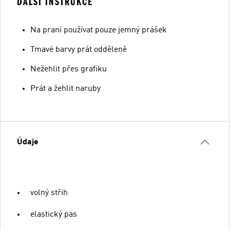
ĎALŠÍ INSTRUKCE
Na praní používat pouze jemný prášek
Tmavé barvy prát odděleně
Nežehlit přes grafiku
Prát a žehlit naruby
Údaje
volný střih
elastický pas