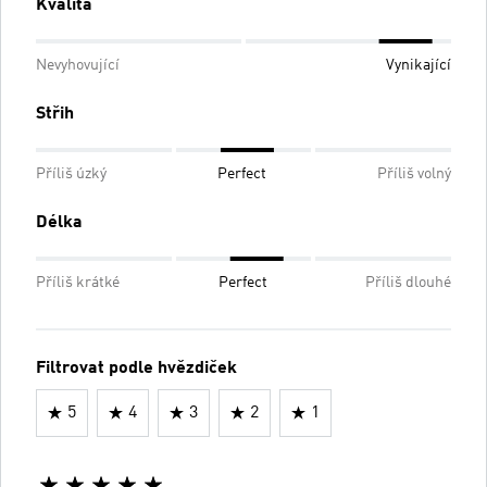
Kvalita
Nevyhovující
Vynikající
Střih
Příliš úzký
Perfect
Příliš volný
Délka
Příliš krátké
Perfect
Příliš dlouhé
Filtrovat podle hvězdiček
5
4
3
2
1