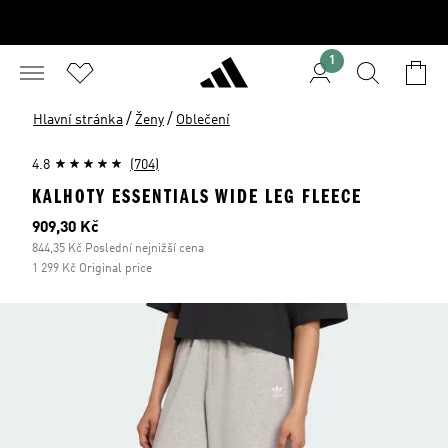
1
/
/
Hlavní stránka
Ženy
Oblečení
4.8
(704)
KALHOTY ESSENTIALS WIDE LEG FLEECE
Aktuální cena
909,30 Kč
844,35 Kč Poslední nejnižší cena
1 299 Kč Original price