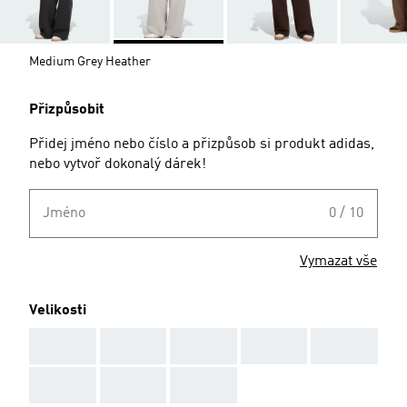
Medium Grey Heather
Přizpůsobit
Přidej jméno nebo číslo a přizpůsob si produkt adidas,
nebo vytvoř dokonalý dárek!
Jméno
0 / 10
Vymazat vše
Velikosti
AAA
AAA
AAA
AAA
AAA
AAA
AAA
AAA