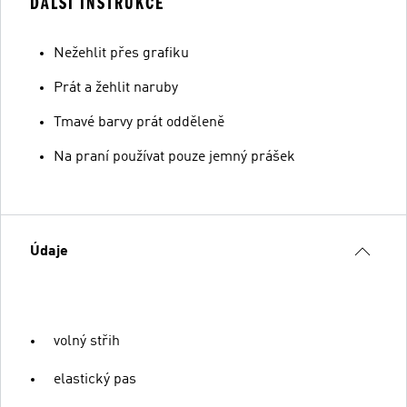
ĎALŠÍ INSTRUKCE
Nežehlit přes grafiku
Prát a žehlit naruby
Tmavé barvy prát odděleně
Na praní používat pouze jemný prášek
Údaje
volný střih
elastický pas