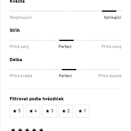
Kvalita
Nevyhovující
Vynikající
Střih
Příliš úzký
Perfect
Příliš volný
Délka
Příliš krátké
Perfect
Příliš dlouhé
Filtrovat podle hvězdiček
5
4
3
2
1