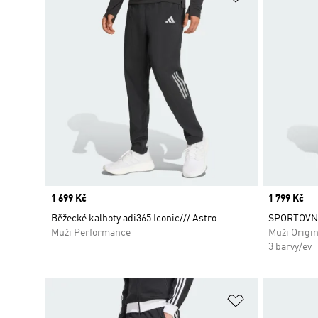
Price
1 699 Kč
Price
1 799 Kč
Běžecké kalhoty adi365 Iconic/// Astro
SPORTOVNÍ
Muži Performance
Muži Origin
3 barvy/ev
Přidat do sez