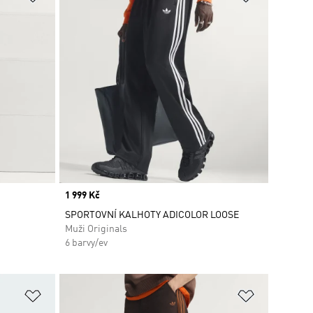
Price
1 999 Kč
SPORTOVNÍ KALHOTY ADICOLOR LOOSE
Muži Originals
6 barvy/ev
Přidat do seznamu přání
Přidat do 