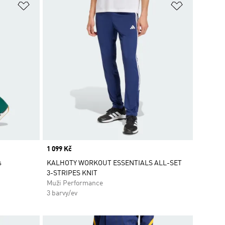
Přidat do seznamu přání
Přidat do 
Price
1 099 Kč
s
KALHOTY WORKOUT ESSENTIALS ALL-SET
3-STRIPES KNIT
Muži Performance
3 barvy/ev