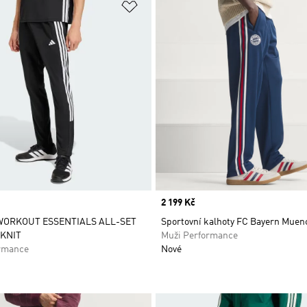
namu přání
Přidat do seznamu přání
Price
2 199 Kč
WORKOUT ESSENTIALS ALL-SET
Sportovní kalhoty FC Bayern Mue
 KNIT
Muži Performance
rmance
Nové