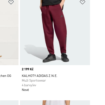
Přidat do seznamu přání
Přidat do 
Price
2 199 Kč
nchen OG
KALHOTY ADIDAS Z.N.E.
Muži Sportswear
4 barvy/ev
Nové