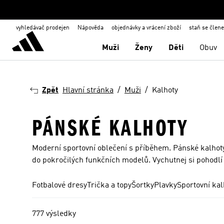
vyhledávač prodejen
Nápověda
objednávky a vrácení zboží
staň se člen
Muži
Ženy
Děti
Obuv
Zpět
Hlavní stránka
Muži
Kalhoty
PÁNSKÉ KALHOTY
Moderní sportovní oblečení s příběhem. Pánské kalhoty 
do pokročilých funkčních modelů. Vychutnej si pohodlí
Fotbalové dresy
Trička a topy
Šortky
Plavky
Sportovní kal
777 výsledky