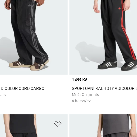
Price
1 699 Kč
ADICOLOR CORD CARGO
SPORTOVNÍ KALHOTY ADICOLOR 
als
Muži Originals
6 barvy/ev
namu přání
Přidat do seznamu přání