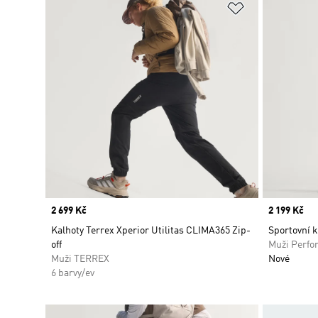
Přidat do sez
Price
2 699 Kč
Price
2 199 Kč
Kalhoty Terrex Xperior Utilitas CLIMA365 Zip-
Sportovní k
off
Muži Perfo
Muži TERREX
Nové
6 barvy/ev