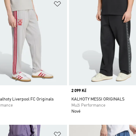
namu přání
Přidat do seznamu přání
Price
2 099 Kč
alhoty Liverpool FC Originals
KALHOTY MESSI ORIGINALS
rmance
Muži Performance
Nové
namu přání
Přidat do seznamu přání