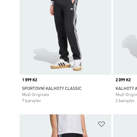
Price
1 599 Kč
Price
2 099 Kč
SPORTOVNÍ KALHOTY CLASSIC
KALHOTY 
Muži Originals
Muži Origin
7 barvy/ev
2 barvy/ev
Přidat do sez