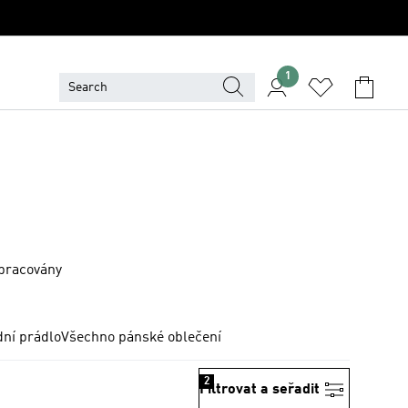
1
epracovány
ní prádlo
Všechno pánské oblečení
2
Filtrovat a seřadit