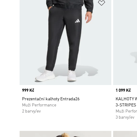
Přidat do sez
Price
999 Kč
Price
1 099 Kč
Prezentační kalhoty Entrada26
KALHOTY 
Muži Performance
3-STRIPES
2 barvy/ev
Muži Perfo
3 barvy/ev