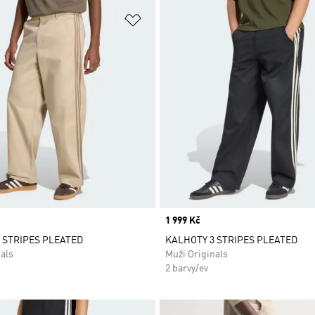
namu přání
Přidat do seznamu přání
Price
1 999 Kč
 STRIPES PLEATED
KALHOTY 3 STRIPES PLEATED
als
Muži Originals
2 barvy/ev