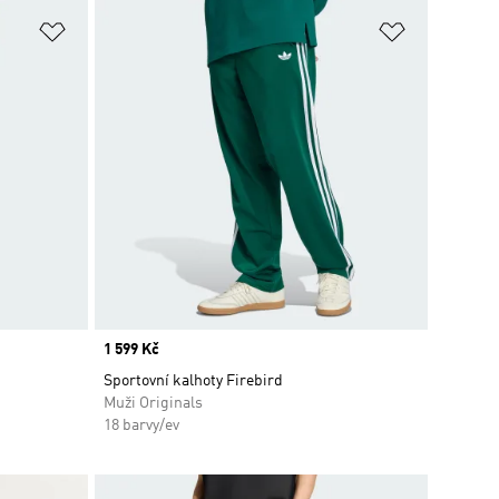
Přidat do seznamu přání
Přidat do 
Price
1 599 Kč
Sportovní kalhoty Firebird
Muži Originals
18 barvy/ev