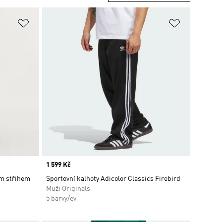
Přidat do seznamu přání
Přidat do 
Price
1 599 Kč
m střihem
Sportovní kalhoty Adicolor Classics Firebird
Muži Originals
5 barvy/ev