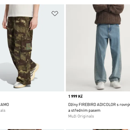
namu přání
Přidat do seznamu přání
Price
1 999 Kč
CAMO
Džíny FIREBIRD ADICOLOR s rovný
als
a středním pasem
Muži Originals