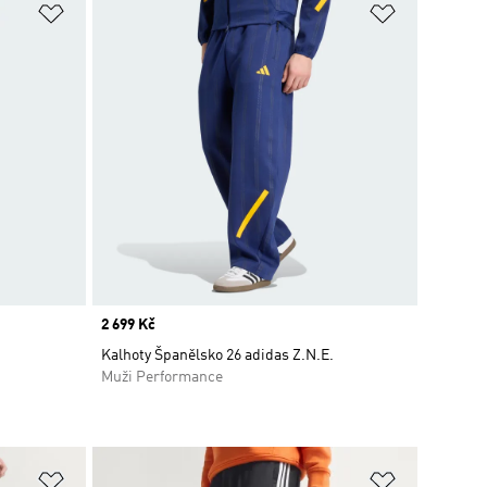
Přidat do seznamu přání
Přidat do 
Price
2 699 Kč
Kalhoty Španělsko 26 adidas Z.N.E.
Muži Performance
Přidat do seznamu přání
Přidat do 