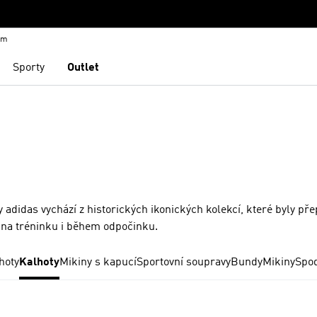
em
Sporty
Outlet
adidas vychází z historických ikonických kolekcí, které byly př
 na tréninku i během odpočinku.
hoty
Kalhoty
Mikiny s kapucí
Sportovní soupravy
Bundy
Mikiny
Spod