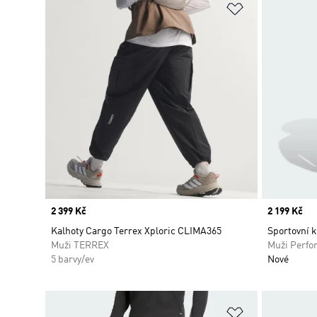
Přidat do sez
Price
2 399 Kč
Price
2 199 Kč
Kalhoty Cargo Terrex Xploric CLIMA365
Sportovní k
Muži TERREX
Muži Perfo
5 barvy/ev
Nové
Přidat do sez