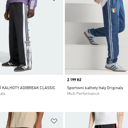
Price
2 199 Kč
 KALHOTY ADIBREAK CLASSIC
Sportovní kalhoty Italy Originals
als
Muži Performance
namu přání
Přidat do seznamu přání