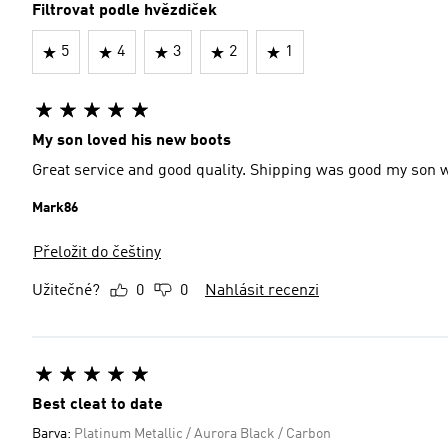
Filtrovat podle hvězdiček
5
4
3
2
1
My son loved his new boots
Great service and good quality. Shipping was good my son 
Mark86
Přeložit do češtiny
Užitečné?
0
0
Nahlásit recenzi
Best cleat to date
Barva:
Platinum Metallic / Aurora Black / Carbon