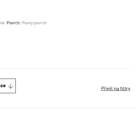
dně
Povrch:
Pevný povrch
nze
Přejít na filtry