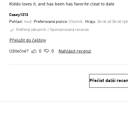
Kiddo loves it, and has been has favorite cleat to date
Casey1313
Pohlaví:
muž
Preferovaná pozice:
Útočník
Hraju:
2krát až 3krát tý
Ověřený zákazník
Sponzorovaná recenze
Přeložit do češtiny
Užitečné?
0
0
Nahlásit recenzi
Přečíst další rece