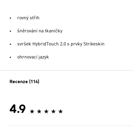
rovný střih
šněrování na tkaničky
svršek HybridTouch 2.0 s prvky Strikeskin
ohrnovací jazyk
Recenze (114)
4.9