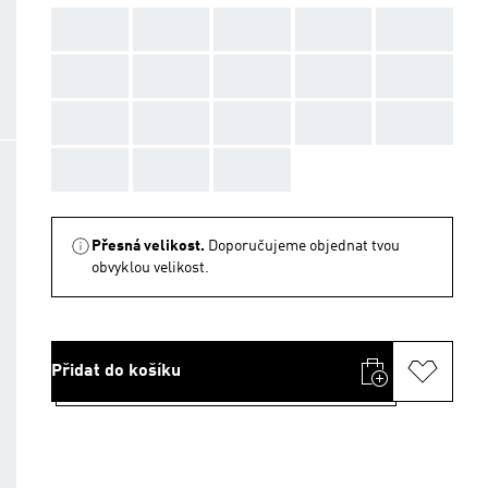
AAA
AAA
AAA
AAA
AAA
AAA
AAA
AAA
AAA
AAA
AAA
AAA
AAA
AAA
AAA
AAA
AAA
AAA
Přesná velikost.
Doporučujeme objednat tvou
obvyklou velikost.
Přidat do košíku