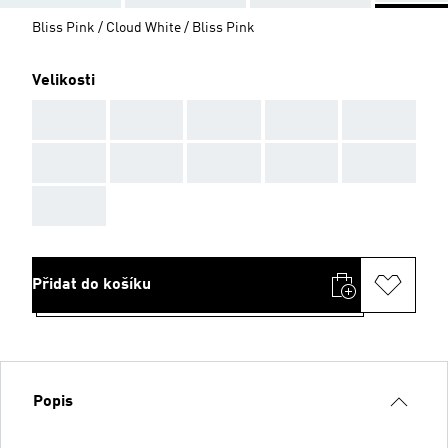
Bliss Pink / Cloud White / Bliss Pink
Velikosti
AAA
AAA
AAA
AAA
AAA
AAA
AAA
AAA
AAA
AAA
AAA
Přidat do košíku
Popis