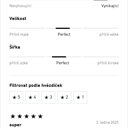
Nevyhovující
Vynikající
Velikost
Příliš malé
Perfect
příliš velké
Šířka
příliš úzké
Perfect
příliš široké
Filtrovat podle hvězdiček
5
4
3
2
1
3. ledna 2025
super