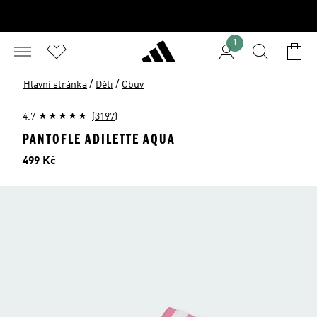
1
/
/
Hlavní stránka
Děti
Obuv
4.7
(3197)
PANTOFLE ADILETTE AQUA
Cena
499 Kč