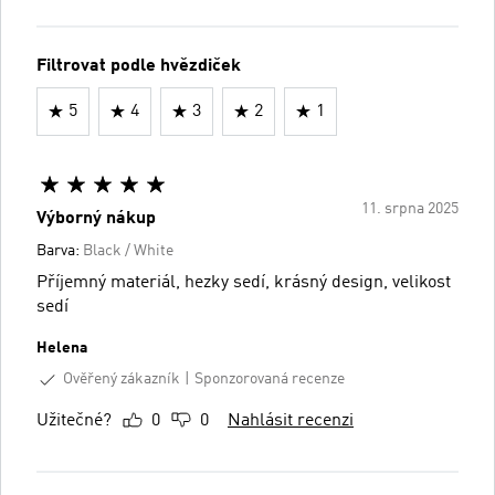
Filtrovat podle hvězdiček
5
4
3
2
1
11. srpna 2025
Výborný nákup
Barva:
Black / White
Příjemný materiál, hezky sedí, krásný design, velikost
sedí
Helena
Ověřený zákazník
Sponzorovaná recenze
Užitečné?
0
0
Nahlásit recenzi