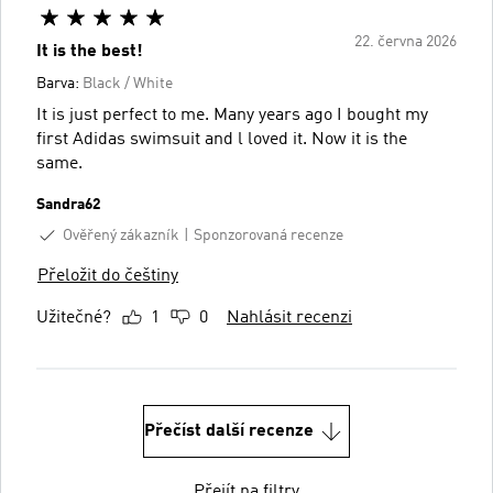
22. června 2026
It is the best!
Barva:
Black / White
It is just perfect to me. Many years ago I bought my
first Adidas swimsuit and l loved it. Now it is the
same.
Sandra62
Ověřený zákazník
Sponzorovaná recenze
Přeložit do češtiny
Užitečné?
1
0
Nahlásit recenzi
Přečíst další recenze
Přejít na filtry