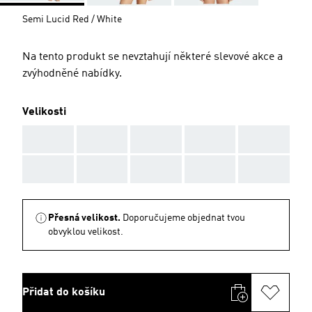
Semi Lucid Red / White
Na tento produkt se nevztahují některé slevové akce a
zvýhodněné nabídky.
Velikosti
AAA
AAA
AAA
AAA
AAA
AAA
AAA
AAA
AAA
AAA
Přesná velikost.
Doporučujeme objednat tvou
obvyklou velikost.
Přidat do košíku