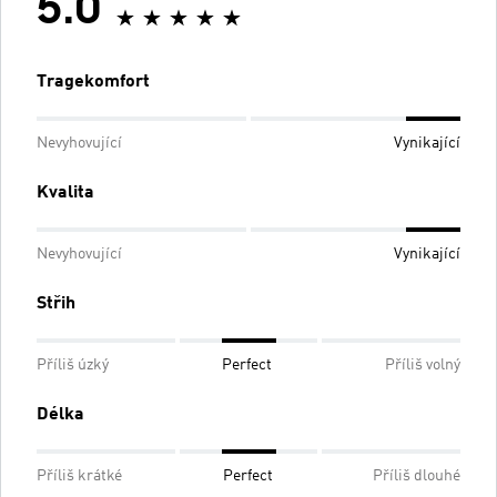
5.0
Tragekomfort
Nevyhovující
Vynikající
Kvalita
Nevyhovující
Vynikající
Střih
Příliš úzký
Perfect
Příliš volný
Délka
Příliš krátké
Perfect
Příliš dlouhé