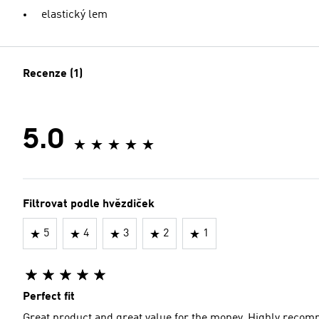
elastický lem
Recenze (1)
5.0
Filtrovat podle hvězdiček
5
4
3
2
1
Perfect fit
Great product and great value for the money. Highly reco