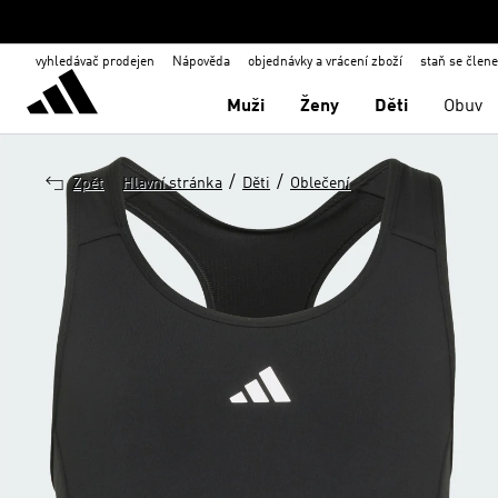
vyhledávač prodejen
Nápověda
objednávky a vrácení zboží
staň se člen
Muži
Ženy
Děti
Obuv
/
/
Zpět
Hlavní stránka
Děti
Oblečení