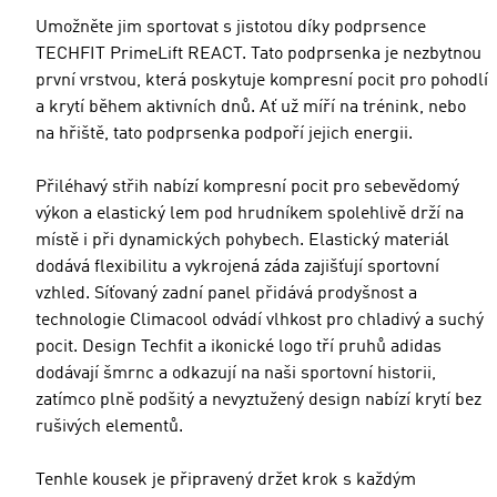
Umožněte jim sportovat s jistotou díky podprsence
TECHFIT PrimeLift REACT. Tato podprsenka je nezbytnou
první vrstvou, která poskytuje kompresní pocit pro pohodlí
a krytí během aktivních dnů. Ať už míří na trénink, nebo
na hřiště, tato podprsenka podpoří jejich energii.
Přiléhavý střih nabízí kompresní pocit pro sebevědomý
výkon a elastický lem pod hrudníkem spolehlivě drží na
místě i při dynamických pohybech. Elastický materiál
dodává flexibilitu a vykrojená záda zajišťují sportovní
vzhled. Síťovaný zadní panel přidává prodyšnost a
technologie Climacool odvádí vlhkost pro chladivý a suchý
pocit. Design Techfit a ikonické logo tří pruhů adidas
dodávají šmrnc a odkazují na naši sportovní historii,
zatímco plně podšitý a nevyztužený design nabízí krytí bez
rušivých elementů.
Tenhle kousek je připravený držet krok s každým