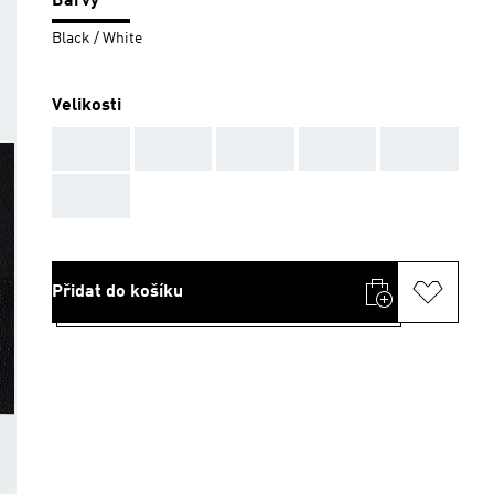
Barvy
Black / White
Velikosti
AAA
AAA
AAA
AAA
AAA
AAA
Přidat do košíku