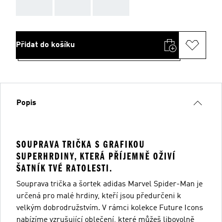
AAA
AAA
AAA
Přidat do košíku
Popis
SOUPRAVA TRIČKA S GRAFIKOU
SUPERHRDINY, KTERÁ PŘÍJEMNĚ OŽIVÍ
ŠATNÍK TVÉ RATOLESTI.
Souprava trička a šortek adidas Marvel Spider-Man je
určená pro malé hrdiny, kteří jsou předurčeni k
velkým dobrodružstvím. V rámci kolekce Future Icons
nabízíme vzrušující oblečení, které můžeš libovolně