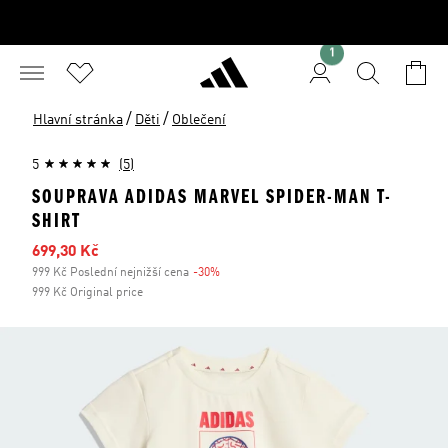
1
/
/
Hlavní stránka
Děti
Oblečení
5
(5)
SOUPRAVA ADIDAS MARVEL SPIDER-MAN T-
SHIRT
Zlevněná cena
699,30 Kč
999 Kč Poslední nejnižší cena
-30%
Sleva
999 Kč Original price