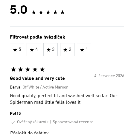
5.0
Filtrovat podle hvězdiček
5
4
3
2
1
4. července 2026
Good value and very cute
Barva:
Off White / Active Maroon
Good quality, perfect fit and washed well so far. Our
Spiderman mad little fella loves it
Pol15
Ověřený zákazník
Sponzorovaná recenze
Přeložit do češtiny