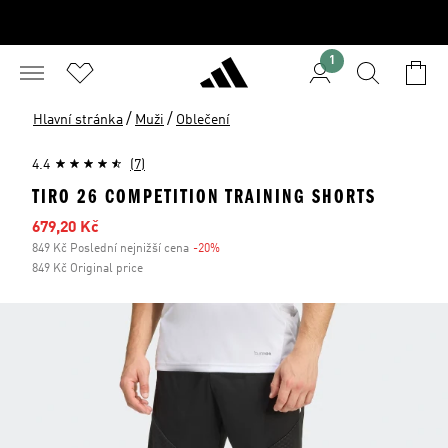
1
/
/
Hlavní stránka
Muži
Oblečení
4.4
(7)
TIRO 26 COMPETITION TRAINING SHORTS
Zlevněná cena
679,20 Kč
849 Kč Poslední nejnižší cena
-20%
Sleva
849 Kč Original price