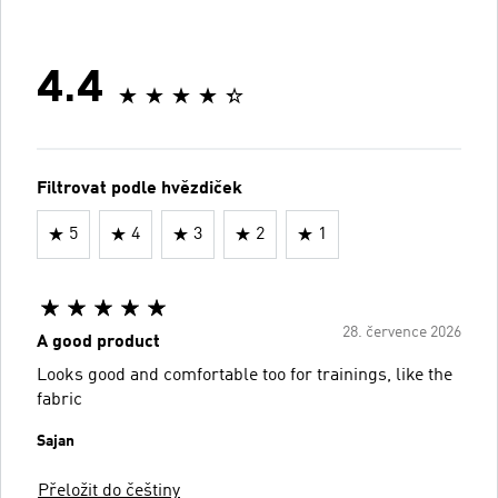
4.4
Filtrovat podle hvězdiček
5
4
3
2
1
28. července 2026
A good product
Looks good and comfortable too for trainings, like the
fabric
Sajan
Přeložit do češtiny