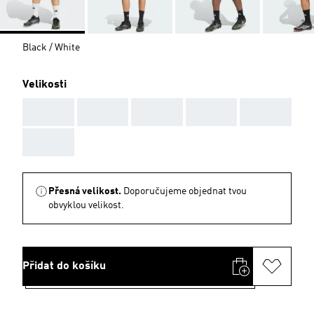
Black / White
Velikosti
AAA
AAA
AAA
AAA
AAA
AAA
Přesná velikost.
Doporučujeme objednat tvou
obvyklou velikost.
Přidat do košíku