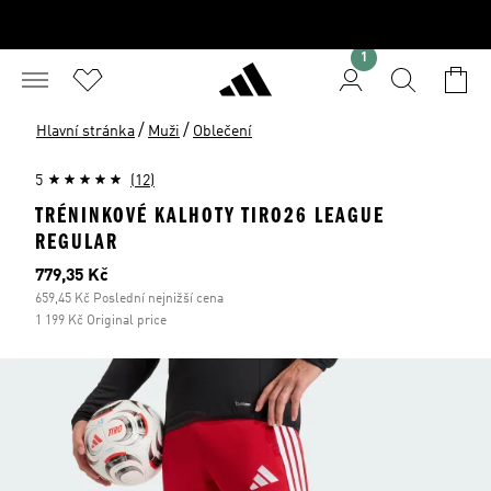
1
/
/
Hlavní stránka
Muži
Oblečení
5
(12)
TRÉNINKOVÉ KALHOTY TIRO26 LEAGUE
REGULAR
Aktuální cena
779,35 Kč
659,45 Kč Poslední nejnižší cena
1 199 Kč Original price