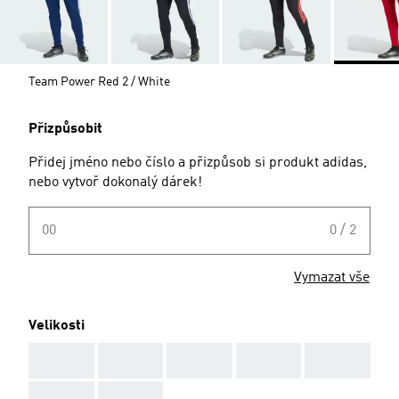
Team Power Red 2 / White
Přizpůsobit
Přidej jméno nebo číslo a přizpůsob si produkt adidas,
nebo vytvoř dokonalý dárek!
00
0 / 2
Vymazat vše
Velikosti
AAA
AAA
AAA
AAA
AAA
AAA
AAA