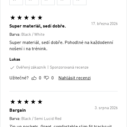
17. března 2026
Super materiál, sedí dobře.
Barva:
Black / White
Super materiál, sedí dobře. Pohodlné na každodenní
nošení i na trénink.
Lukas
Ověřený zákazník
Sponzorovaná recenze
Užitečné?
0
0
Nahlásit recenzi
3. srpna 2026
Bargain
Barva:
Black / Semi Lucid Red
Zip up pockets. Great, comfortable slim fit tracksuit