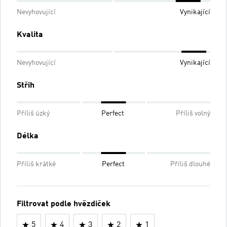
Nevyhovující
Vynikající
Kvalita
Nevyhovující
Vynikající
Střih
Příliš úzký
Perfect
Příliš volný
Délka
Příliš krátké
Perfect
Příliš dlouhé
Filtrovat podle hvězdiček
5
4
3
2
1