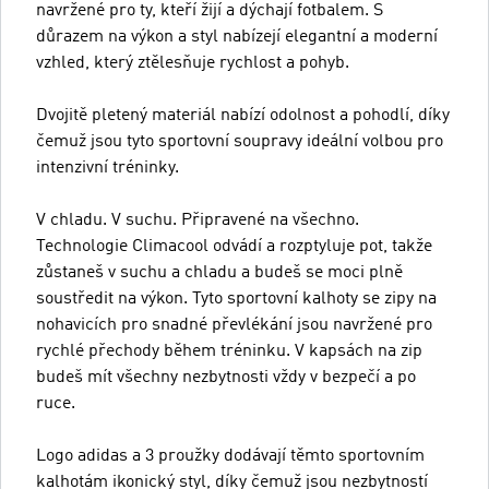
navržené pro ty, kteří žijí a dýchají fotbalem. S
důrazem na výkon a styl nabízejí elegantní a moderní
vzhled, který ztělesňuje rychlost a pohyb.
Dvojitě pletený materiál nabízí odolnost a pohodlí, díky
čemuž jsou tyto sportovní soupravy ideální volbou pro
intenzivní tréninky.
V chladu. V suchu. Připravené na všechno.
Technologie Climacool odvádí a rozptyluje pot, takže
zůstaneš v suchu a chladu a budeš se moci plně
soustředit na výkon. Tyto sportovní kalhoty se zipy na
nohavicích pro snadné převlékání jsou navržené pro
rychlé přechody během tréninku. V kapsách na zip
budeš mít všechny nezbytnosti vždy v bezpečí a po
ruce.
Logo adidas a 3 proužky dodávají těmto sportovním
kalhotám ikonický styl, díky čemuž jsou nezbytností