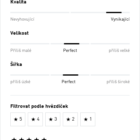
Kvalita
Nevyhovující
Vynikající
Velikost
Příliš malé
Perfect
příliš velké
Šířka
příliš úzké
Perfect
příliš široké
Filtrovat podle hvězdiček
5
4
3
2
1