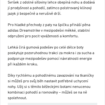
Svršek z odolné síťoviny lehce obepíná nohu a dodává
jí prodyšnost a pohodlí, zatímco polstrovaný klínový
jazyk ji bezpečně a nerušivě drží.
Pro hladké přechody z paty na špičku přináší pěna
adidas Dreamstrike v mezipodešvi měkké, stabilní
odpružení pro pocit vyváženosti a komfortu.
Lehká čirá gumová podešev po celé délce boty
poskytuje pozoruhodnou trakci za mokra i za sucha a
podporuje mezipodešev pomocí návratnosti energie
při každém kroku.
Díky rychlému a pohodlnému zavazování na tkaničky
si můžeš pro svůj běh nastavit potřebné uchycení
nohy. Užij si s těmito běžeckými botami nenucenou
kombinaci pohodlí a rovnováhy – můžeš se na ně
spolehnout.