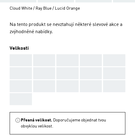
Cloud White / Ray Blue / Lucid Orange
Na tento produkt se nevztahují některé slevové akce a
zvýhodněné nabídky.
Velikosti
AAA
AAA
AAA
AAA
AAA
AAA
AAA
AAA
AAA
AAA
AAA
AAA
AAA
AAA
AAA
AAA
Přesná velikost.
Doporučujeme objednat tvou
obvyklou velikost.