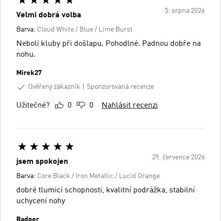
5. srpna 2026
Velmi dobrá volba
Barva:
Cloud White / Blue / Lime Burst
Nebolí kluby při došlapu. Pohodlné. Padnou dobře na
nohu.
Mirek27
Ověřený zákazník
Sponzorovaná recenze
Užitečné?
0
0
Nahlásit recenzi
29. července 2026
jsem spokojen
Barva:
Core Black / Iron Metallic / Lucid Orange
dobré tlumicí schopnosti, kvalitní podrážka, stabilní
uchycení nohy
Badger