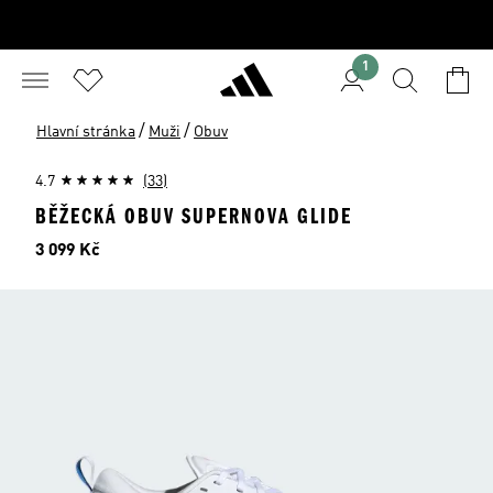
1
/
/
Hlavní stránka
Muži
Obuv
4.7
(33)
BĚŽECKÁ OBUV SUPERNOVA GLIDE
Cena
3 099 Kč