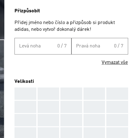
Přizpůsobit
Přidej jméno nebo číslo a přizpůsob si produkt
adidas, nebo vytvoř dokonalý dárek!
Levá noha
0 / 7
Pravá noha
0 / 7
Vymazat vše
Velikosti
AAA
AAA
AAA
AAA
AAA
AAA
AAA
AAA
AAA
AAA
AAA
AAA
AAA
AAA
AAA
AAA
AAA
AAA
AAA
AAA