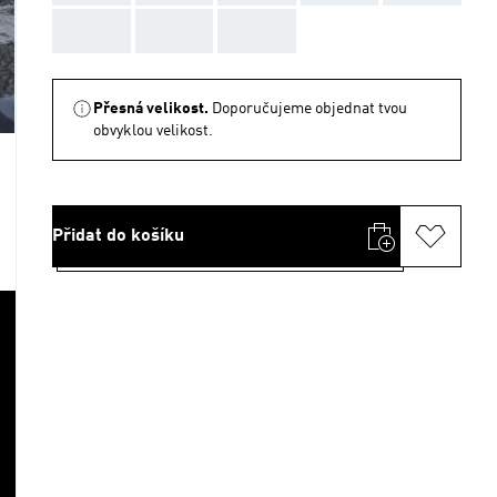
AAA
AAA
AAA
Přesná velikost.
Doporučujeme objednat tvou
obvyklou velikost.
Přidat do košíku