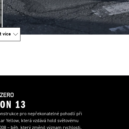
t více
ON 13
onstrukce pro nepřekonatelné pohodlí při
lar Yellow, která vzdává hold světovému
08 – běh, který změnil význam rychlosti.