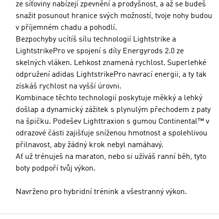
ze síťoviny nabízejí zpevnění a prodyšnost, a až se budeš
snažit posunout hranice svých možností, tvoje nohy budou
v příjemném chadu a pohodlí.
Bezpochyby ucítíš sílu technologií Lightstrike a
LightstrikePro ve spojení s díly Energyrods 2.0 ze
skelných vláken. Lehkost znamená rychlost. Superlehké
odpružení adidas LightstrikePro navrací energii, a ty tak
získáš rychlost na vyšší úrovni.
Kombinace těchto technologií poskytuje měkký a lehký
došlap a dynamický zážitek s plynulým přechodem z paty
na špičku. Podešev Lighttraxion s gumou Continental™ v
odrazové části zajišťuje sníženou hmotnost a spolehlivou
přilnavost, aby žádný krok nebyl namáhavý.
Ať už trénuješ na maraton, nebo si užíváš ranní běh, tyto
boty podpoří tvůj výkon.
Navrženo pro hybridní trénink a všestranný výkon.