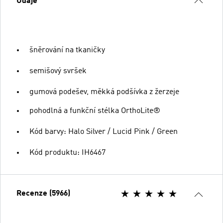
Údaje
šněrování na tkaničky
semišový svršek
gumová podešev, měkká podšívka z žerzeje
pohodlná a funkční stélka OrthoLite®
Kód barvy: Halo Silver / Lucid Pink / Green
Kód produktu: IH6467
Recenze (5966)