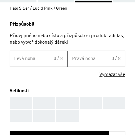
Halo Silver / Lucid Pink / Green
Přizpůsobit
Přidej jméno nebo číslo a přizpůsob si produkt adidas,
nebo vytvoř dokonalý dárek!
Levá noha
0 / 8
Pravá noha
0 / 8
Vymazat vše
Velikosti
AAA
AAA
AAA
AAA
AAA
AAA
AAA
AAA