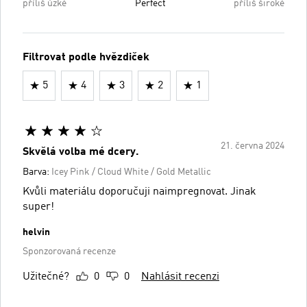
příliš úzké
Perfect
příliš široké
Filtrovat podle hvězdiček
5
4
3
2
1
21. června 2024
Skvělá volba mé dcery.
Barva:
Icey Pink / Cloud White / Gold Metallic
Kvůli materiálu doporučuji naimpregnovat. Jinak
super!
helvin
Sponzorovaná recenze
Užitečné?
0
0
Nahlásit recenzi