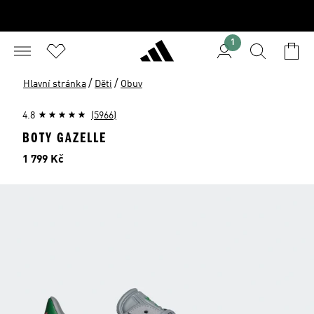
1
/
/
Hlavní stránka
Děti
Obuv
4.8
(5966)
BOTY GAZELLE
Cena
1 799 Kč