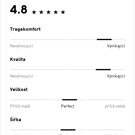
4.8
Tragekomfort
Nevyhovující
Vynikající
Kvalita
Nevyhovující
Vynikající
Velikost
Příliš malé
Perfect
příliš velké
Šířka