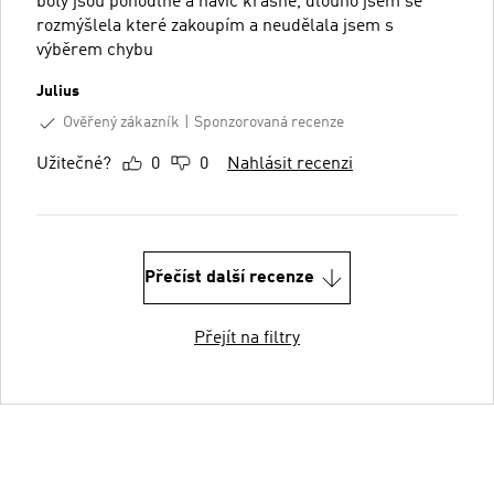
boty jsou pohodlné a navíc krásné, dlouho jsem se
rozmýšlela které zakoupím a neudělala jsem s
výběrem chybu
Julius
Ověřený zákazník
Sponzorovaná recenze
Užitečné?
0
0
Nahlásit recenzi
Přečíst další recenze
Přejít na filtry