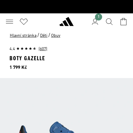
1
/
/
Hlavní stránka
Děti
Obuv
4.4
(607)
BOTY GAZELLE
Cena
1 799 Kč