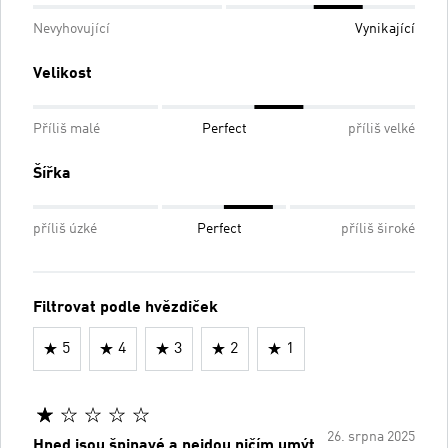
Nevyhovující
Vynikající
Velikost
Příliš malé
Perfect
příliš velké
Šířka
příliš úzké
Perfect
příliš široké
Filtrovat podle hvězdiček
5
4
3
2
1
26. srpna 2025
Hned jsou špinavé a nejdou ničím umýt