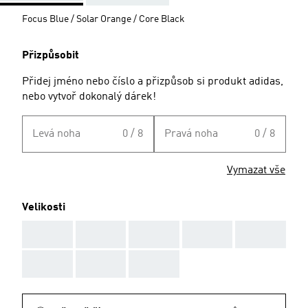
Focus Blue / Solar Orange / Core Black
Přizpůsobit
Přidej jméno nebo číslo a přizpůsob si produkt adidas,
nebo vytvoř dokonalý dárek!
Levá noha
0 / 8
Pravá noha
0 / 8
Vymazat vše
Velikosti
AAA
AAA
AAA
AAA
AAA
AAA
AAA
AAA