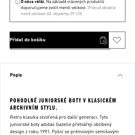
O něco větší.
Na základě vrácených produktů
doporučujeme zvolit menší velikost.
(Pokud obvykle
nosíš velikost 40, objednej 39 1/3)
Přidat do košíku
Popis
POHODLNÉ JUNIORSKÉ BOTY V KLASICKÉM
ARCHIVNÍM STYLU.
Retro klasika stvořená pro další generaci. Tyto
juniorské boty adidas Gazelle přetvářejí oblíbený
design z roku 1991. Pyšní se prémiovým semišovým