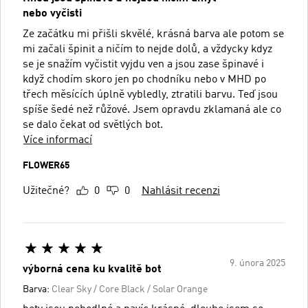
nebo vyčisti
Ze začátku mi přišli skvělé, krásná barva ale potom se
mi začali špinit a ničím to nejde dolů, a vždycky kdyz
se je snažím vyčistit vyjdu ven a jsou zase špinavé i
když chodím skoro jen po chodníku nebo v MHD po
třech měsících úplně vybledly, ztratili barvu. Teď jsou
spíše šedé než růžové. Jsem opravdu zklamaná ale co
se dalo čekat od světlých bot.
Více informací
FLOWER65
Užitečné?
0
0
Nahlásit recenzi
9. února 2025
výborná cena ku kvalitě bot
Barva:
Clear Sky / Core Black / Solar Orange