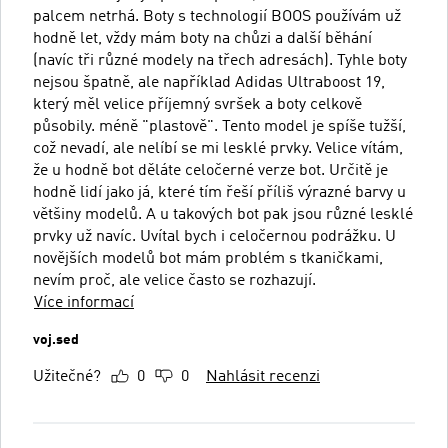
palcem netrhá. Boty s technologií BOOS používám už
hodně let, vždy mám boty na chůzi a další běhání
(navíc tři různé modely na třech adresách). Tyhle boty
nejsou špatně, ale například Adidas Ultraboost 19,
který měl velice příjemný svršek a boty celkově
působily. méně "plastově". Tento model je spíše tužší,
což nevadí, ale nelíbí se mi lesklé prvky. Velice vítám,
že u hodně bot děláte celočerné verze bot. Určitě je
hodně lidí jako já, které tím řeší příliš výrazné barvy u
většiny modelů. A u takových bot pak jsou různé lesklé
prvky už navíc. Uvítal bych i celočernou podrážku. U
novějších modelů bot mám problém s tkaničkami,
nevím proč, ale velice často se rozhazují.
Více informací
voj.sed
Užitečné?
0
0
Nahlásit recenzi