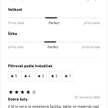
Velikost
Příliš malé
Perfect
příliš velké
Šířka
příliš úzké
Perfect
příliš široké
Filtrovat podle hvězdiček
5
4
3
2
1
25. července 2026
Dobré boty.
V té to verzi je vylepšená špička, takže se materiál nad