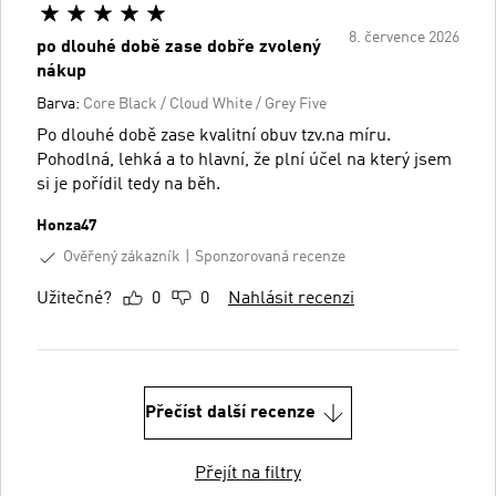
8. července 2026
po dlouhé době zase dobře zvolený
nákup
Barva:
Core Black / Cloud White / Grey Five
Po dlouhé době zase kvalitní obuv tzv.na míru.
Pohodlná, lehká a to hlavní, že plní účel na který jsem
si je pořídil tedy na běh.
Honza47
Ověřený zákazník
Sponzorovaná recenze
Užitečné?
0
0
Nahlásit recenzi
Přečíst další recenze
Přejít na filtry