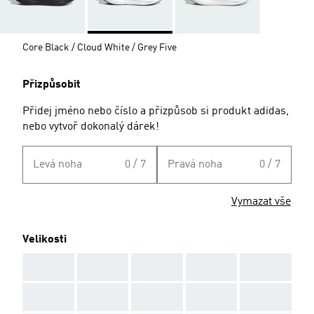
Core Black / Cloud White / Grey Five
Přizpůsobit
Přidej jméno nebo číslo a přizpůsob si produkt adidas,
nebo vytvoř dokonalý dárek!
Levá noha
0 / 7
Pravá noha
0 / 7
Vymazat vše
Velikosti
AAA
AAA
AAA
AAA
AAA
AAA
AAA
AAA
AAA
AAA