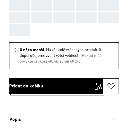
AAA
AAA
AAA
AAA
AAA
AAA
AAA
AAA
AAA
AAA
AAA
O něco menší.
Na základě vrácených produktů
doporučujeme zvolit větší velikost.
(Pokud máš
obvykle velikost 40, objednej 40 2/3)
Přidat do košíku
Popis