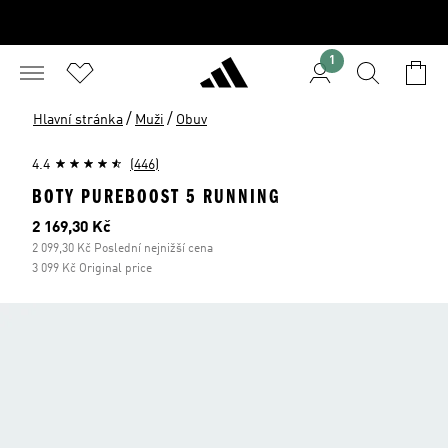
1
/
/
Hlavní stránka
Muži
Obuv
4.4
(446)
BOTY PUREBOOST 5 RUNNING
Aktuální cena
2 169,30 Kč
2 099,30 Kč Poslední nejnižší cena
3 099 Kč Original price