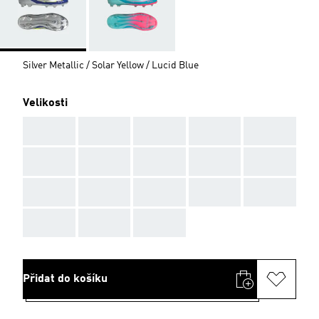
Silver Metallic / Solar Yellow / Lucid Blue
Velikosti
AAA
AAA
AAA
AAA
AAA
AAA
AAA
AAA
AAA
AAA
AAA
AAA
AAA
AAA
AAA
AAA
AAA
AAA
Přidat do košíku