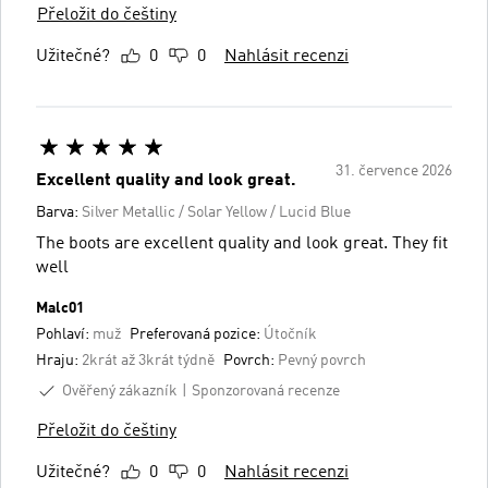
Přeložit do češtiny
Užitečné?
0
0
Nahlásit recenzi
31. července 2026
Excellent quality and look great.
Barva:
Silver Metallic / Solar Yellow / Lucid Blue
The boots are excellent quality and look great. They fit
well
Malc01
Pohlaví:
muž
Preferovaná pozice:
Útočník
Hraju:
2krát až 3krát týdně
Povrch:
Pevný povrch
Ověřený zákazník
Sponzorovaná recenze
Přeložit do češtiny
Užitečné?
0
0
Nahlásit recenzi