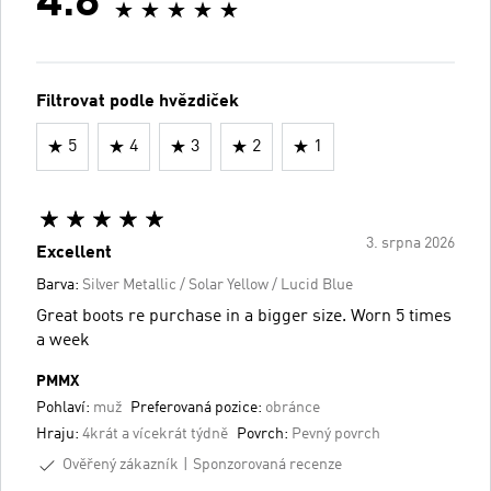
4.8
Filtrovat podle hvězdiček
5
4
3
2
1
3. srpna 2026
Excellent
Barva:
Silver Metallic / Solar Yellow / Lucid Blue
Great boots re purchase in a bigger size. Worn 5 times
a week
PMMX
Pohlaví:
muž
Preferovaná pozice:
obránce
Hraju:
4krát a vícekrát týdně
Povrch:
Pevný povrch
Ověřený zákazník
Sponzorovaná recenze