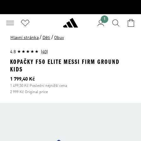
1
/
/
Hlavní stránka
Děti
Obuv
4.8
(40)
KOPAČKY F50 ELITE MESSI FIRM GROUND
KIDS
Aktuální cena
1 799,40 Kč
1 499,50 Kč Poslední nejnižší cena
2 999 Kč Original price