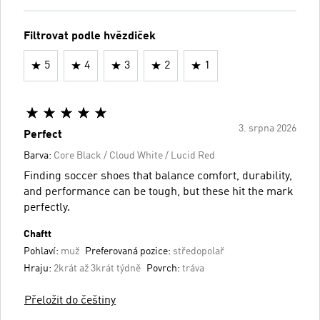
Filtrovat podle hvězdiček
5
4
3
2
1
3. srpna 2026
Perfect
Barva:
Core Black / Cloud White / Lucid Red
Finding soccer shoes that balance comfort, durability,
and performance can be tough, but these hit the mark
perfectly.
Chaftt
Pohlaví:
muž
Preferovaná pozice:
středopolař
Hraju:
2krát až 3krát týdně
Povrch:
tráva
Přeložit do češtiny