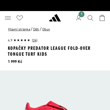
1
/
/
Hlavní stránka
Děti
Obuv
4.9
(24)
KOPAČKY PREDATOR LEAGUE FOLD-OVER
TONGUE TURF KIDS
Cena
1 999 Kč