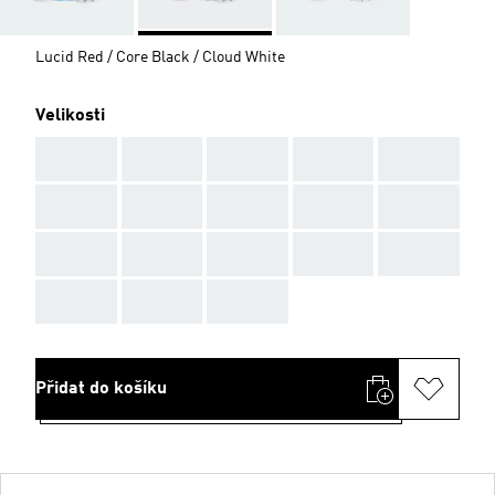
Lucid Red / Core Black / Cloud White
Velikosti
AAA
AAA
AAA
AAA
AAA
AAA
AAA
AAA
AAA
AAA
AAA
AAA
AAA
AAA
AAA
AAA
AAA
AAA
Přidat do košíku