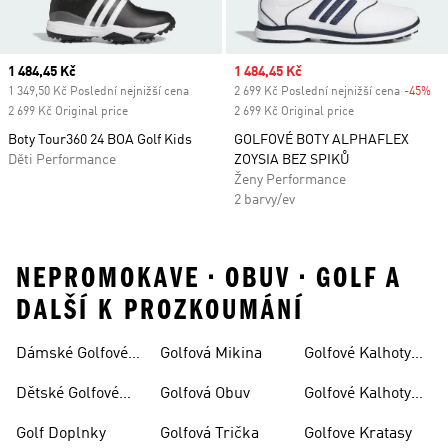
Current price
1 484,45 Kč
Sale price
1 484,45 Kč
1 349,50 Kč Poslední nejnižší cena
2 699 Kč Poslední nejnižší cena
-45%
Di
2 699 Kč Original price
2 699 Kč Original price
Boty Tour360 24 BOA Golf Kids
GOLFOVÉ BOTY ALPHAFLEX
Děti Performance
ZOYSIA BEZ SPIKŮ
Ženy Performance
2 barvy/ev
NEPROMOKAVE • OBUV • GOLF A
DALŠÍ K PROZKOUMÁNÍ
Dámské Golfové
Golfová Mikina
Golfové Kalhoty
Boty
Dámské
Dětské Golfové
Golfová Obuv
Golfové Kalhoty
Oblečení
Pánské
Golf Doplnky
Golfová Trička
Golfove Kratasy