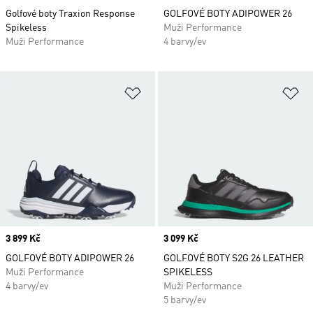
Golfové boty Traxion Response
GOLFOVÉ BOTY ADIPOWER 26
Spikeless
Muži Performance
Muži Performance
4 barvy/ev
Přidat do seznamu přání
Př
Price
3 899 Kč
Price
3 099 Kč
GOLFOVÉ BOTY ADIPOWER 26
GOLFOVÉ BOTY S2G 26 LEATHER
Muži Performance
SPIKELESS
4 barvy/ev
Muži Performance
5 barvy/ev