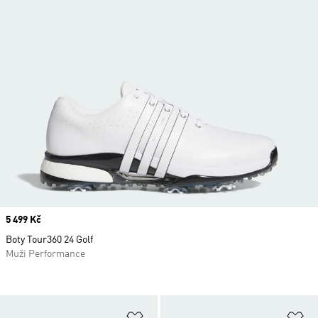
Price
5 499 Kč
Boty Tour360 24 Golf
Muži Performance
Přidat do seznamu přání
Př