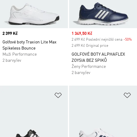
Price
2 399 Kč
Sale price
1 349,50 Kč
2 699 Kč Poslední nejnižší cena
-50%
Di
Golfové boty Traxion Lite Max
2 699 Kč Original price
Spikeless Bounce
Muži Performance
GOLFOVÉ BOTY ALPHAFLEX
2 barvy/ev
ZOYSIA BEZ SPIKŮ
Ženy Performance
2 barvy/ev
Přidat do seznamu přání
Př