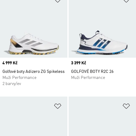
Price
4 999 Kč
Price
3 399 Kč
Golfové boty Adizero ZG Spikeless
GOLFOVÉ BOTY R2C 26
Muži Performance
Muži Performance
2 barvy/ev
Přidat do seznamu přání
Př