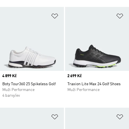
Přidat do seznamu přání
Př
Price
4 899 Kč
Price
2 699 Kč
Boty Tour360 25 Spikeless Golf
Traxion Lite Max 24 Golf Shoes
Muži Performance
Muži Performance
4 barvy/ev
Přidat do seznamu přání
Př