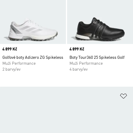
Price
4 899 Kč
Price
4 899 Kč
Golfové boty Adizero ZG Spikeless
Boty Tour360 25 Spikeless Golf
Muži Performance
Muži Performance
2 barvy/ev
4 barvy/ev
Př