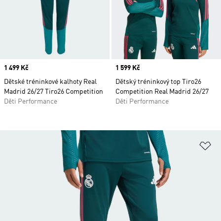
Price
1 499 Kč
Price
1 599 Kč
Dětské tréninkové kalhoty Real
Dětský tréninkový top Tiro26
Madrid 26/27 Tiro26 Competition
Competition Real Madrid 26/27
Děti Performance
Děti Performance
Př