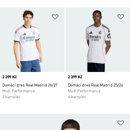
Přidat do seznamu přání
Př
Price
2 399 Kč
Price
2 399 Kč
Domácí dres Real Madrid 26/27
Domácí dres Real Madrid 25/26
Muži Performance
Muži Performance
2 barvy/ev
4 barvy/ev
Př