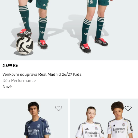
Price
2 699 Kč
Venkovní souprava Real Madrid 26/27 Kids
Děti Performance
Nové
Přidat do seznamu přání
Př