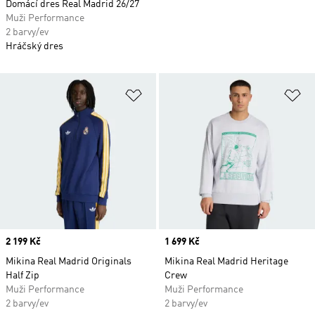
Domácí dres Real Madrid 26/27
Muži Performance
2 barvy/ev
Hráčský dres
Přidat do seznamu přání
Př
Price
2 199 Kč
Price
1 699 Kč
Mikina Real Madrid Originals
Mikina Real Madrid Heritage
Half Zip
Crew
Muži Performance
Muži Performance
2 barvy/ev
2 barvy/ev