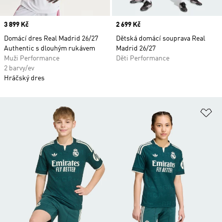
Price
3 899 Kč
Price
2 699 Kč
Domácí dres Real Madrid 26/27
Dětská domácí souprava Real
Authentic s dlouhým rukávem
Madrid 26/27
Muži Performance
Děti Performance
2 barvy/ev
Hráčský dres
Př