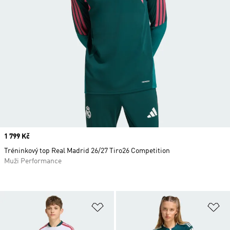
Price
1 799 Kč
Tréninkový top Real Madrid 26/27 Tiro26 Competition
Muži Performance
Přidat do seznamu přání
Př