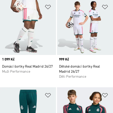
Přidat do seznamu přání
Př
Price
1 099 Kč
Price
999 Kč
Domácí šortky Real Madrid 26/27
Dětské domácí šortky Real
Muži Performance
Madrid 26/27
Děti Performance
Přidat do seznamu přání
Př