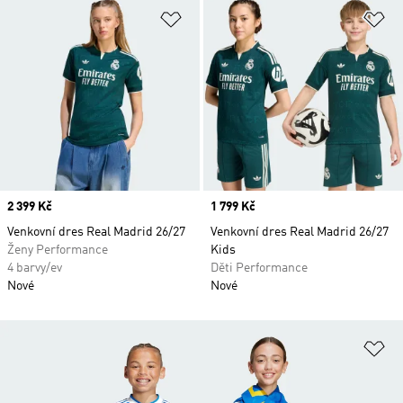
Přidat do seznamu přání
Př
Price
2 399 Kč
Price
1 799 Kč
Venkovní dres Real Madrid 26/27
Venkovní dres Real Madrid 26/27
Ženy Performance
Kids
4 barvy/ev
Děti Performance
Nové
Nové
Př