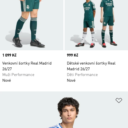
Price
1 099 Kč
Price
999 Kč
Venkovní šortky Real Madrid
Dětské venkovní šortky Real
26/27
Madrid 26/27
Muži Performance
Děti Performance
Nové
Nové
Př