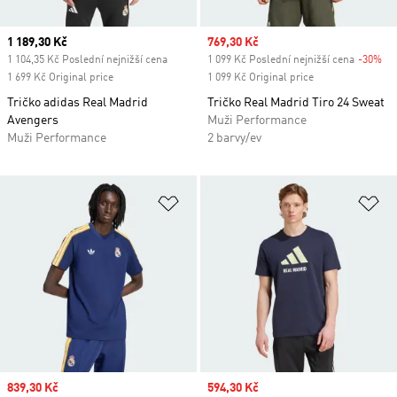
Current price
1 189,30 Kč
Sale price
769,30 Kč
1 104,35 Kč Poslední nejnižší cena
1 099 Kč Poslední nejnižší cena
-30%
Di
1 699 Kč Original price
1 099 Kč Original price
Tričko adidas Real Madrid
Tričko Real Madrid Tiro 24 Sweat
Avengers
Muži Performance
Muži Performance
2 barvy/ev
Přidat do seznamu přání
Př
Sale price
839,30 Kč
Sale price
594,30 Kč