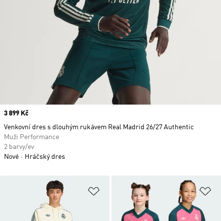
Price
3 899 Kč
Venkovní dres s dlouhým rukávem Real Madrid 26/27 Authentic
Muži Performance
2 barvy/ev
Nové
Hráčský dres
Přidat do seznamu přání
Př