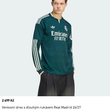
Price
2 699 Kč
Venkovní dres s dlouhým rukávem Real Madrid 26/27