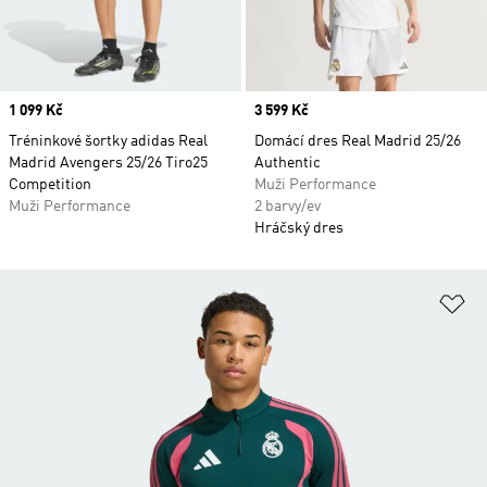
Price
1 099 Kč
Price
3 599 Kč
Tréninkové šortky adidas Real
Domácí dres Real Madrid 25/26
Madrid Avengers 25/26 Tiro25
Authentic
Competition
Muži Performance
Muži Performance
2 barvy/ev
Hráčský dres
Př