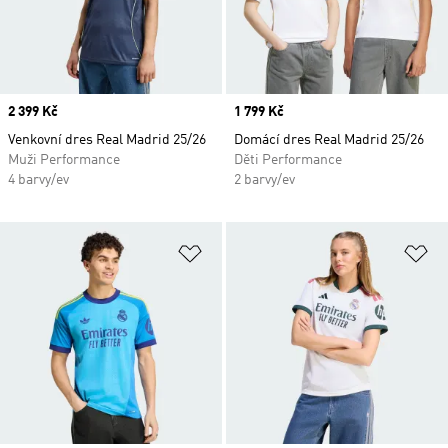
Price
2 399 Kč
Price
1 799 Kč
Venkovní dres Real Madrid 25/26
Domácí dres Real Madrid 25/26
Muži Performance
Děti Performance
4 barvy/ev
2 barvy/ev
Přidat do seznamu přání
Př