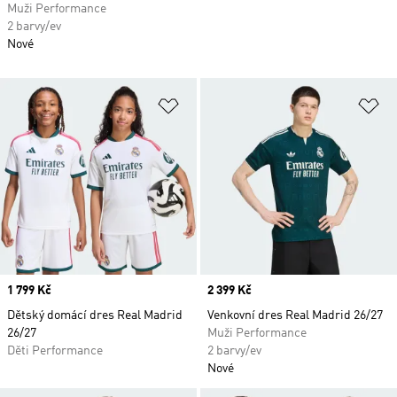
Muži Performance
2 barvy/ev
Nové
Přidat do seznamu přání
Př
Price
1 799 Kč
Price
2 399 Kč
Dětský domácí dres Real Madrid
Venkovní dres Real Madrid 26/27
26/27
Muži Performance
Děti Performance
2 barvy/ev
Nové