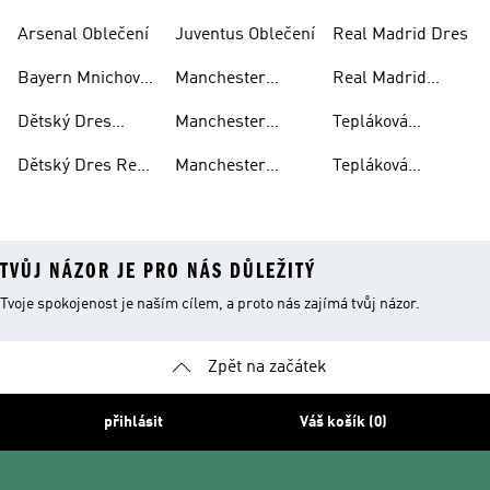
Manchester
Arsenal Oblečení
Juventus Oblečení
Real Madrid Dres
United
Bayern Mnichov
Manchester
Real Madrid
Dres
United Dres
Oblečení
Dětský Dres
Manchester
Tepláková
Bayern Mnichov
United Oblečení
Souprava
Dětský Dres Real
Manchester
Tepláková
Juventus
Madrid
United Tričko
Souprava Real
Madrid
TVŮJ NÁZOR JE PRO NÁS DŮLEŽITÝ
Tvoje spokojenost je naším cílem, a proto nás zajímá tvůj názor.
Zpět na začátek
přihlásit
Váš košík (0)