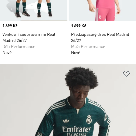
Price
1 699 Kč
Price
1 699 Kč
Venkovní souprava mini Real
Předzápasový dres Real Madrid
Madrid 26/27
26/27
Děti Performance
Muži Performance
Nové
Nové
Př