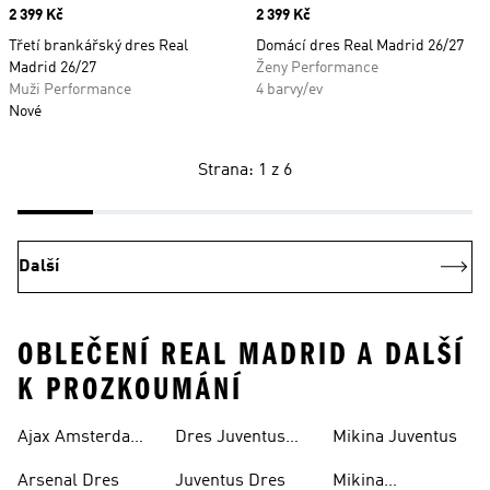
Price
2 399 Kč
Price
2 399 Kč
Třetí brankářský dres Real
Domácí dres Real Madrid 26/27
Madrid 26/27
Ženy Performance
Muži Performance
4 barvy/ev
Nové
Strana: 1 z 6
Další
OBLEČENÍ REAL MADRID A DALŠÍ
K PROZKOUMÁNÍ
Ajax Amsterdam
Dres Juventus
Mikina Juventus
Dres
Dětský
Arsenal Dres
Juventus Dres
Mikina