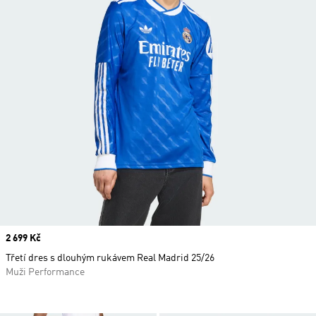
Price
2 699 Kč
Třetí dres s dlouhým rukávem Real Madrid 25/26
Muži Performance