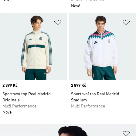
Nové
Muži Performance
Nové
Přidat do seznamu přání
Př
Price
2 399 Kč
Price
2 899 Kč
Sportovní top Real Madrid
Sportovní top Real Madrid
Originals
Stadium
Muži Performance
Muži Performance
Nové
Př