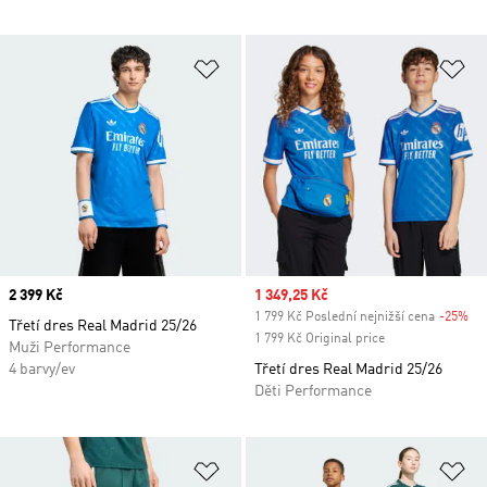
Přidat do seznamu přání
Př
Price
2 399 Kč
Sale price
1 349,25 Kč
1 799 Kč Poslední nejnižší cena
-25%
Di
Třetí dres Real Madrid 25/26
1 799 Kč Original price
Muži Performance
4 barvy/ev
Třetí dres Real Madrid 25/26
Děti Performance
Přidat do seznamu přání
Př