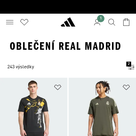
1
OBLEČENÍ REAL MADRID
2
243 výsledky
Přidat do seznamu přání
Př