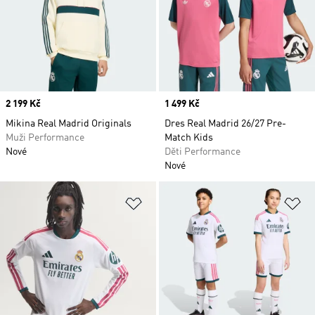
Price
2 199 Kč
Price
1 499 Kč
Mikina Real Madrid Originals
Dres Real Madrid 26/27 Pre-
Muži Performance
Match Kids
Nové
Děti Performance
Nové
Přidat do seznamu přání
Př