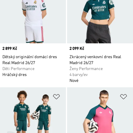
Price
2 899 Kč
Price
2 099 Kč
Dětský originální domácí dres
Zkrácený venkovní dres Real
Real Madrid 26/27
Madrid 26/27
Děti Performance
Ženy Performance
Hráčský dres
4 barvy/ev
Nové
Přidat do seznamu přání
Př