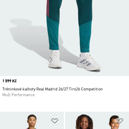
Price
1 599 Kč
Tréninkové kalhoty Real Madrid 26/27 Tiro26 Competition
Muži Performance
Přidat do seznamu přání
Př