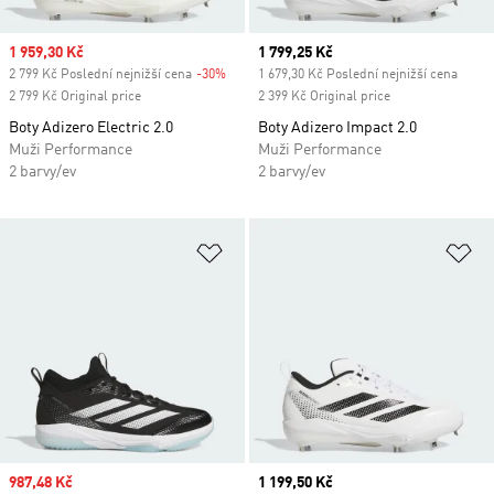
Sale price
1 959,30 Kč
Current price
1 799,25 Kč
2 799 Kč Poslední nejnižší cena
-30%
Discount
1 679,30 Kč Poslední nejnižší cena
2 799 Kč Original price
2 399 Kč Original price
Boty Adizero Electric 2.0
Boty Adizero Impact 2.0
Muži Performance
Muži Performance
2 barvy/ev
2 barvy/ev
Přidat do seznamu přání
Př
Sale price
987,48 Kč
Current price
1 199,50 Kč