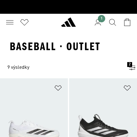
1
BASEBALL · OUTLET
2
9 výsledky
Přidat do seznamu přání
Př