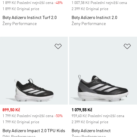
1 899 Kč Poslední nejnižší cena
-48%
Discount
1 007,58 Kč Poslední nejnižší cena
1 899 Kč Original price
2 399 Kč Original price
Boty Adizero Instinct Turf 2.0
Boty Adizero Instinct 2.0
Ženy Performance
Ženy Performance
Přidat do seznamu přání
Př
Sale price
899,50 Kč
Current price
1 079,55 Kč
1 799 Kč Poslední nejnižší cena
-50%
Discount
959,60 Kč Poslední nejnižší cena
1 799 Kč Original price
2 399 Kč Original price
Boty Adizero Impact 2.0 TPU Kids
Boty Adizero Instinct