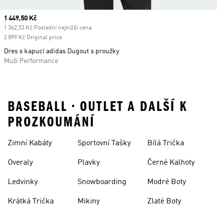
Current price
1 449,50 Kč
1 362,53 Kč Poslední nejnižší cena
2 899 Kč Original price
Dres s kapucí adidas Dugout s proužky
Muži Performance
BASEBALL • OUTLET A DALŠÍ K
PROZKOUMÁNÍ
Zimní Kabáty
Sportovní Tašky
Bílá Trička
Overaly
Plavky
Černé Kalhoty
Ledvinky
Snowboarding
Modré Boty
Krátká Trička
Mikiny
Zlaté Boty