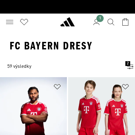
1
FC BAYERN DRESY
2
59 výsledky
Přidat do seznamu přání
Př