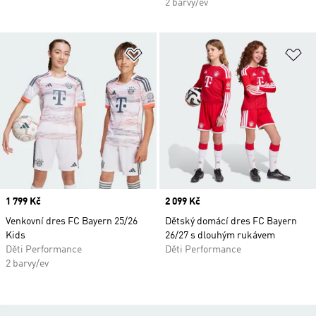
2 barvy/ev
Přidat do seznamu přání
Př
Price
1 799 Kč
Price
2 099 Kč
Venkovní dres FC Bayern 25/26
Dětský domácí dres FC Bayern
Kids
26/27 s dlouhým rukávem
Děti Performance
Děti Performance
2 barvy/ev