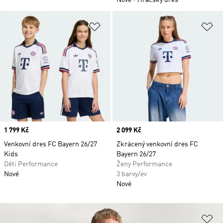
Nové
Hráčský dres
Přidat do seznamu přání
Př
Price
1 799 Kč
Price
2 099 Kč
Venkovní dres FC Bayern 26/27
Zkrácený venkovní dres FC
Kids
Bayern 26/27
Děti Performance
Ženy Performance
Nové
3 barvy/ev
Nové
Př