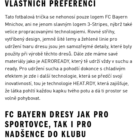
VLASTNÍCH PREFERENCÍ
Tato fotbalová trička se nehonosí pouze logem FC Bayern
Mnichov, ani ne jenom slavným logem 3-Stripes, nýbrž také
velice propracovanými technologiemi. Rovné střihy,
vytříbený design, jemně šité lemy a žehlené linie pro
udržení tvaru dresu jsou jen samozřejmé detaily, které byly
použity při výrobě těchto dresů. Dále zde máme savé
materiály jako je AEROREADY, který tě udrží vždy v suchu a
ready. Pro udržení sucha a pohodlí dokonce s chladivým
efektem je zde i další technologie, která se předčí svojí
inovativností, tou je technologie HEAT.RDY, která zajišťuje,
že látka pohltí každou kapku tvého potu a dá ti prostor se
volně pohybovat.
FC BAYERN DRESY JAK PRO
SPORTOVCE, TAK I PRO
NADŠENCE DO KLUBU