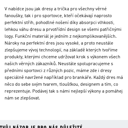
V nabídce jsou jak dresy a trička pro všechny věrné
fanoušky, tak i pro sportovce, kteří očekávají naprosto
perfektní střih, pohodlné nošení díky absorpci vlhkosti,
lehkou váhu dresu a prvotřídní design se všemi patřičnými
logy. Funkční materiál je jedním z nejkomplikovanějších.
Nároky na perfektní dres jsou vysoké, a proto neustále
zlepšujeme vývoj technologií, na základě kterých tvoříme
produkty, kterými chceme udržovat krok s výkonem všech
našich věrných zákazníků. Neustále spolupracujeme s
předními sportovci z různých pozic, máme zde i dresy
speciálně navržené například pro brankáře. Každý dres má
něco do sebe svým tvarem, tloušťkou, designem a tím, co
reprezentuje. Podávej tak s námi nejlepší výkony a pomáhej
nám se zlepšovat.
TVŮJ NÁZOR JE PRO NÁS DŮLEŽITÝ