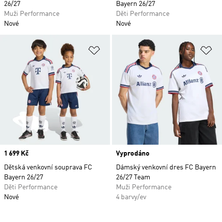
26/27
Bayern 26/27
Muži Performance
Děti Performance
Nové
Nové
Přidat do seznamu přání
Př
Price
1 699 Kč
Vyprodáno
Dětská venkovní souprava FC
Dámský venkovní dres FC Bayern
Bayern 26/27
26/27 Team
Děti Performance
Muži Performance
Nové
4 barvy/ev