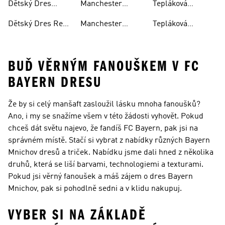
Dětský Dres
Manchester
Tepláková
Bayern Mnichov
United Oblečení
Souprava
Dětský Dres Real
Manchester
Tepláková
Juventus
Madrid
United Tričko
Souprava Real
Madrid
BUĎ VĚRNÝM FANOUŠKEM V FC
BAYERN DRESU
Že by si celý manšaft zasloužil lásku mnoha fanoušků?
Ano, i my se snažíme všem v této žádosti vyhovět. Pokud
chceš dát světu najevo, že fandíš FC Bayern, pak jsi na
správném místě. Stačí si vybrat z nabídky různých Bayern
Mnichov dresů a triček. Nabídku jsme dali hned z několika
druhů, která se liší barvami, technologiemi a texturami.
Pokud jsi věrný fanoušek a máš zájem o dres Bayern
Mnichov, pak si pohodlně sedni a v klidu nakupuj.
VYBER SI NA ZÁKLADĚ