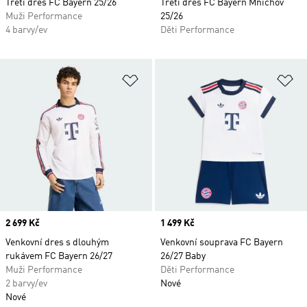
Třetí dres FC Bayern 25/26
Třetí dres FC Bayern Mnichov
Muži Performance
25/26
4 barvy/ev
Děti Performance
Přidat do seznamu přání
Př
Price
2 699 Kč
Price
1 499 Kč
Venkovní dres s dlouhým
Venkovní souprava FC Bayern
rukávem FC Bayern 26/27
26/27 Baby
Muži Performance
Děti Performance
2 barvy/ev
Nové
Nové