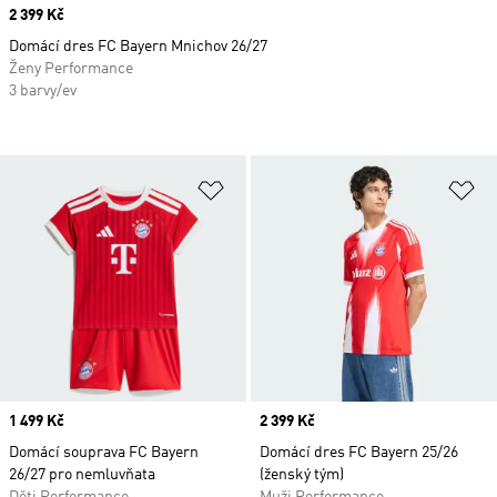
Price
2 399 Kč
Domácí dres FC Bayern Mnichov 26/27
Ženy Performance
3 barvy/ev
Přidat do seznamu přání
Př
Price
1 499 Kč
Price
2 399 Kč
Domácí souprava FC Bayern
Domácí dres FC Bayern 25/26
26/27 pro nemluvňata
(ženský tým)