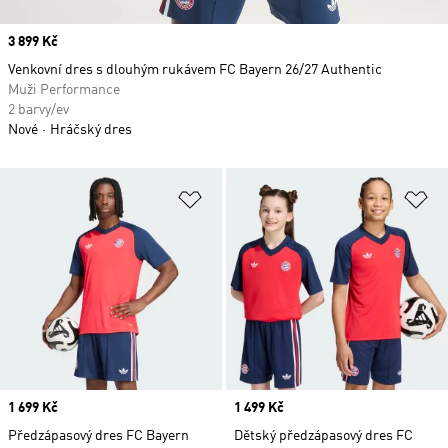
Price
3 899 Kč
Venkovní dres s dlouhým rukávem FC Bayern 26/27 Authentic
Muži Performance
2 barvy/ev
Nové
Hráčský dres
Přidat do seznamu přání
Př
Price
1 699 Kč
Price
1 499 Kč
Předzápasový dres FC Bayern
Dětský předzápasový dres FC