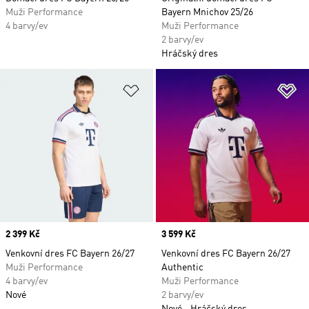
Muži Performance
Bayern Mnichov 25/26
4 barvy/ev
Muži Performance
2 barvy/ev
Hráčský dres
Přidat do seznamu přání
Př
Price
2 399 Kč
Price
3 599 Kč
Venkovní dres FC Bayern 26/27
Venkovní dres FC Bayern 26/27
Muži Performance
Authentic
4 barvy/ev
Muži Performance
Nové
2 barvy/ev