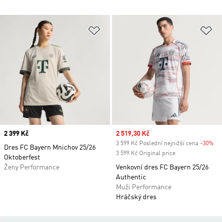
Přidat do seznamu přání
Př
Price
2 399 Kč
Sale price
2 519,30 Kč
3 599 Kč Poslední nejnižší cena
-30%
Di
Dres FC Bayern Mnichov 25/26
3 599 Kč Original price
Oktoberfest
Ženy Performance
Venkovní dres FC Bayern 25/26
Authentic
Muži Performance
Hráčský dres