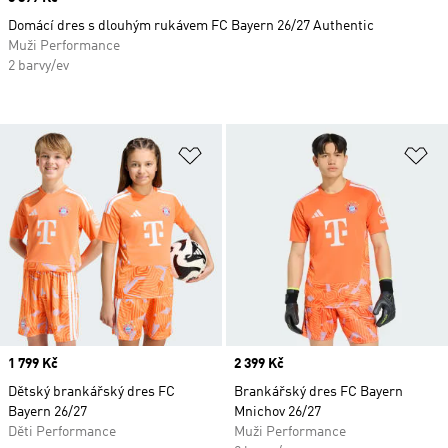
Domácí dres s dlouhým rukávem FC Bayern 26/27 Authentic
Muži Performance
2 barvy/ev
Přidat do seznamu přání
Př
Price
1 799 Kč
Price
2 399 Kč
Dětský brankářský dres FC
Brankářský dres FC Bayern
Bayern 26/27
Mnichov 26/27
Děti Performance
Muži Performance