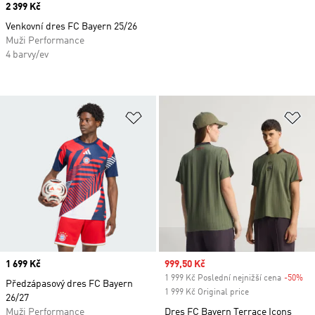
Price
2 399 Kč
Venkovní dres FC Bayern 25/26
Muži Performance
4 barvy/ev
Přidat do seznamu přání
Př
Price
1 699 Kč
Sale price
999,50 Kč
1 999 Kč Poslední nejnižší cena
-50%
Di
Předzápasový dres FC Bayern
1 999 Kč Original price
26/27
Muži Performance
Dres FC Bayern Terrace Icons