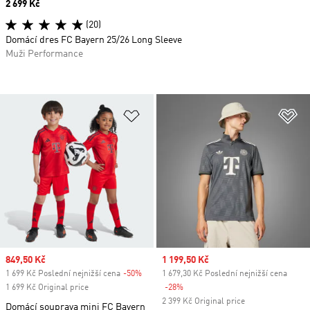
Price
2 699 Kč
(20)
Domácí dres FC Bayern 25/26 Long Sleeve
Muži Performance
Přidat do seznamu přání
Př
Sale price
849,50 Kč
Sale price
1 199,50 Kč
1 699 Kč Poslední nejnižší cena
-50%
Discount
1 679,30 Kč Poslední nejnižší cena
1 699 Kč Original price
-28%
Discount
2 399 Kč Original price
Domácí souprava mini FC Bayern