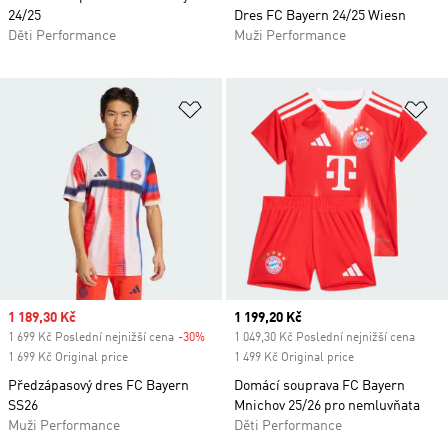
24/25
Dres FC Bayern 24/25 Wiesn
Děti Performance
Muži Performance
Přidat do seznamu přání
Př
Sale price
1 189,30 Kč
Current price
1 199,20 Kč
1 699 Kč Poslední nejnižší cena
-30%
Discount
1 049,30 Kč Poslední nejnižší cena
1 699 Kč Original price
1 499 Kč Original price
Předzápasový dres FC Bayern
Domácí souprava FC Bayern
SS26
Mnichov 25/26 pro nemluvňata
Muži Performance
Děti Performance