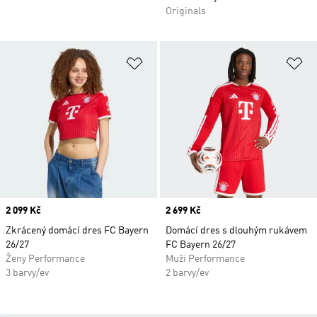
Originals
Přidat do seznamu přání
Př
Price
2 099 Kč
Price
2 699 Kč
Zkrácený domácí dres FC Bayern
Domácí dres s dlouhým rukávem
26/27
FC Bayern 26/27
Ženy Performance
Muži Performance
3 barvy/ev
2 barvy/ev