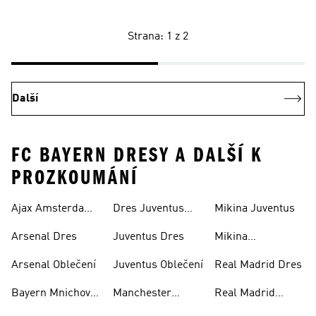
Strana: 1 z 2
Další
FC BAYERN DRESY A DALŠÍ K
PROZKOUMÁNÍ
Ajax Amsterdam
Dres Juventus
Mikina Juventus
Dres
Dětský
Arsenal Dres
Juventus Dres
Mikina
Manchester
Arsenal Oblečení
Juventus Oblečení
Real Madrid Dres
United
Bayern Mnichov
Manchester
Real Madrid
Dres
United Dres
Oblečení