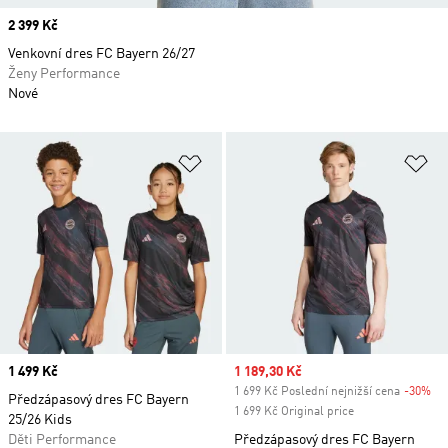
Price
2 399 Kč
Venkovní dres FC Bayern 26/27
Ženy Performance
Nové
Přidat do seznamu přání
Př
Price
1 499 Kč
Sale price
1 189,30 Kč
1 699 Kč Poslední nejnižší cena
-30%
Di
Předzápasový dres FC Bayern
1 699 Kč Original price
25/26 Kids
Děti Performance
Předzápasový dres FC Bayern