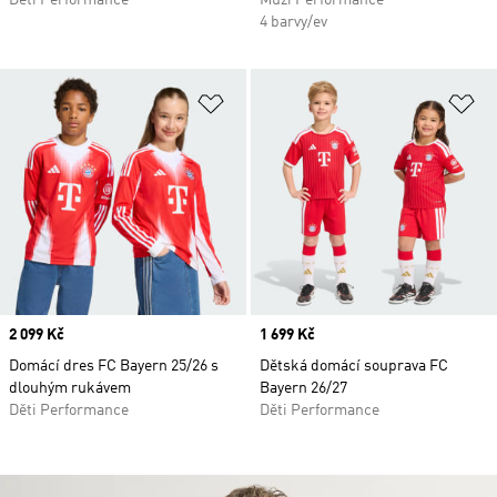
Děti Performance
Muži Performance
4 barvy/ev
Přidat do seznamu přání
Př
Price
2 099 Kč
Price
1 699 Kč
Domácí dres FC Bayern 25/26 s
Dětská domácí souprava FC
dlouhým rukávem
Bayern 26/27
Děti Performance
Děti Performance