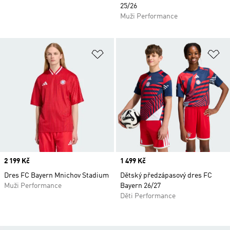
25/26
Muži Performance
Přidat do seznamu přání
Př
Price
2 199 Kč
Price
1 499 Kč
Dres FC Bayern Mnichov Stadium
Dětský předzápasový dres FC
Muži Performance
Bayern 26/27
Děti Performance