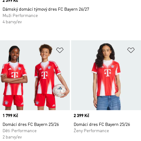
Price
2 399 Kč
Dámský domácí týmový dres FC Bayern 26/27
Muži Performance
4 barvy/ev
Přidat do seznamu přání
Př
Price
1 799 Kč
Price
2 399 Kč
Domácí dres FC Bayern 25/26
Domácí dres FC Bayern 25/26
Děti Performance
Ženy Performance
2 barvy/ev