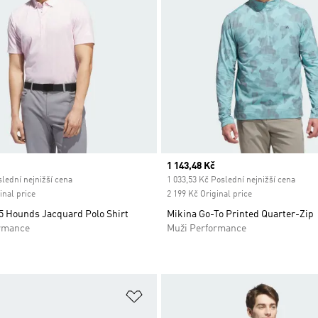
ice
Current price
1 143,48 Kč
lední nejnižší cena
1 033,53 Kč Poslední nejnižší cena
inal price
2 199 Kč Original price
5 Hounds Jacquard Polo Shirt
Mikina Go-To Printed Quarter-Zip
rmance
Muži Performance
namu přání
Přidat do seznamu přání