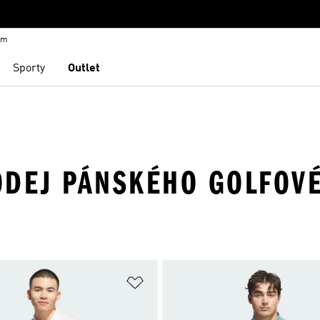
em
Sporty
Outlet
ODEJ PÁNSKÉHO GOLFOV
namu přání
Přidat do seznamu přání