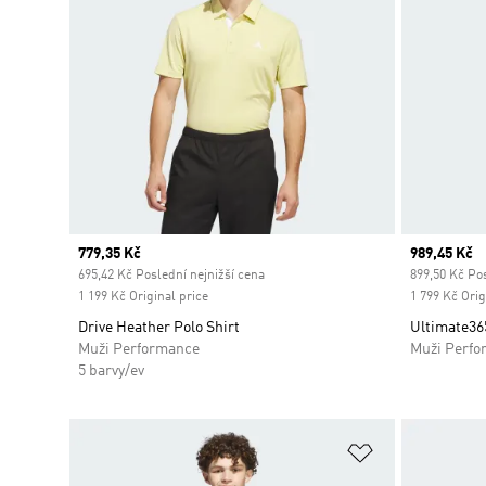
Current price
779,35 Kč
Current pr
989,45 Kč
695,42 Kč Poslední nejnižší cena
899,50 Kč Pos
1 199 Kč Original price
1 799 Kč Orig
Drive Heather Polo Shirt
Ultimate36
Muži Performance
Muži Perfo
5 barvy/ev
Přidat do sez