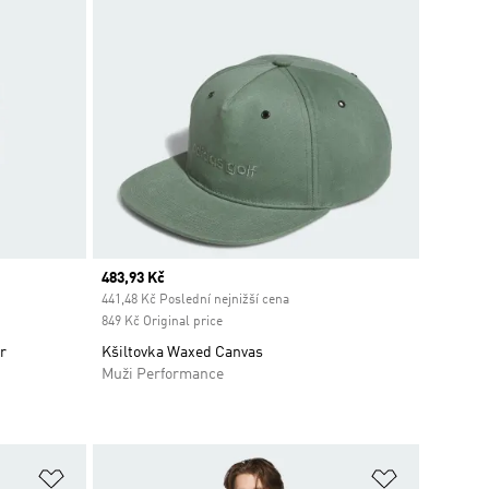
Current price
483,93 Kč
441,48 Kč Poslední nejnižší cena
849 Kč Original price
r
Kšiltovka Waxed Canvas
Muži Performance
Přidat do seznamu přání
Přidat do 