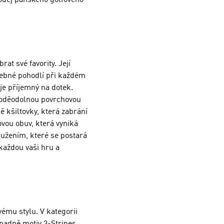
rodej pánského golfového
at své favority. Její
třebné pohodlí při každém
je příjemný na dotek.
 voděodolnou povrchovou
 kšiltovky, která zabrání
ovou obuv, která vyniká
užením, které se postará
každou vaši hru a
ému stylu. V kategorii