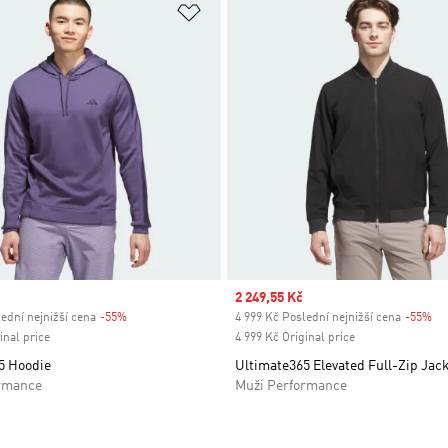
namu přání
Přidat do seznamu přání
Sale price
2 249,55 Kč
ední nejnižší cena
-55%
Discount
4 999 Kč Poslední nejnižší cena
-55%
Di
inal price
4 999 Kč Original price
5 Hoodie
Ultimate365 Elevated Full-Zip Jac
rmance
Muži Performance