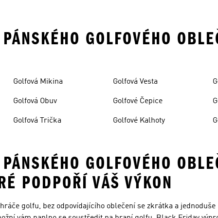
 PÁNSKÉHO GOLFOVÉHO OBLEČ
Golfová Mikina
Golfová Vesta
G
Golfová Obuv
Golfové Čepice
G
Golfová Trička
Golfové Kalhoty
G
 PÁNSKÉHO GOLFOVÉHO OBLEČ
ERÉ PODPOŘÍ VÁŠ VÝKON
hráče golfu, bez odpovídajícího oblečení se zkrátka a jednoduše 