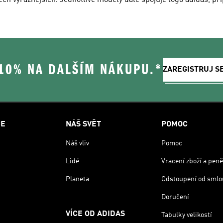
těch výraznějších. Jednotlivé modely dále spojuje logo adidas, p
 10% NA DALŠÍM NÁKUPU.*
ZAREGISTRUJ S
CE
NÁŠ SVĚT
POMOC
Náš vliv
Pomoc
Lidé
Vracení zboží a peně
Planeta
Odstoupení od smlo
Doručení
VÍCE OD ADIDAS
Tabulky velikostí