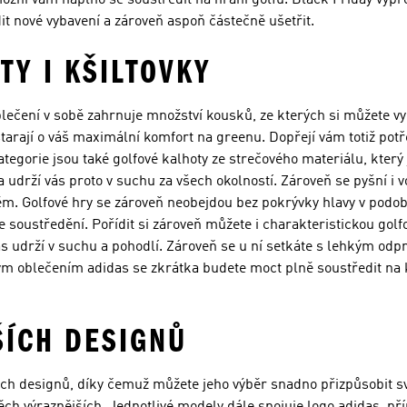
možní vám naplno se soustředit na hraní golfu. Black Friday výp
ídit nové vybavení a zároveň aspoň částečně ušetřit.
TY I KŠILTOVKY
ečení v sobě zahrnuje množství kousků, ze kterých si můžete vybr
ostarají o váš maximální komfort na greenu. Dopřejí vám totiž po
tegorie jsou také golfové kalhoty ze strečového materiálu, který 
a udrží vás proto v suchu za všech okolností. Zároveň se pyšní i
m. Golfové hry se zároveň neobejdou bez pokrývky hlavy v podobě
e soustředění. Pořídit si zároveň můžete i charakteristickou golf
udrží v suchu a pohodlí. Zároveň se u ní setkáte s lehkým odpr
ým oblečením adidas se zkrátka budete moct plně soustředit na 
ŠÍCH DESIGNŮ
ých designů, díky čemuž můžete jeho výběr snadno přizpůsobit sv