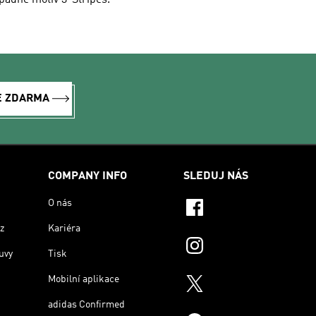
řípadně motiv 3-Stripes.
E ZDARMA
COMPANY INFO
SLEDUJ NÁS
O nás
z
Kariéra
uvy
Tisk
Mobilní aplikace
adidas Confirmed