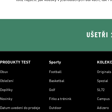
totiž najdete jak kousky v jednoduchých barvách, tak i 
UŠETŘI
PRODUKTY TEST
Sporty
KOLEK
Obuv
Football
Originals
Oblečení
Basketbal
Spezial
Doplňky
Golf
SL72
Novinky
Fitko a trénink
Campus
Datum uvedení do prodeje
Outdoor
Adizero