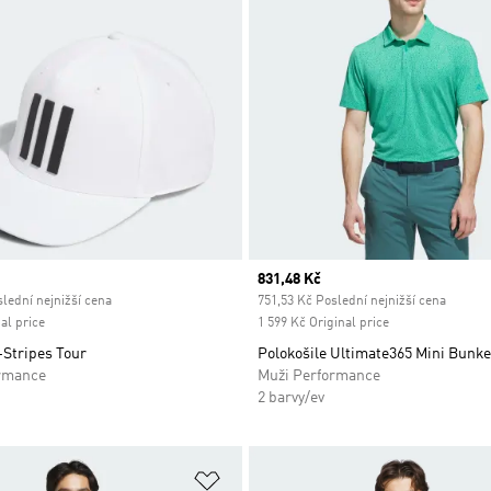
ice
Current price
831,48 Kč
lední nejnižší cena
751,53 Kč Poslední nejnižší cena
al price
1 599 Kč Original price
-Stripes Tour
Polokošile Ultimate365 Mini Bunke
rmance
Muži Performance
2 barvy/ev
namu přání
Přidat do seznamu přání