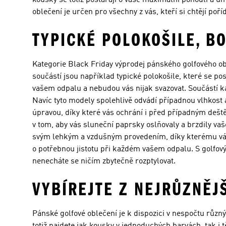
kousky se totiž postarají o vaše maximální pohodlí a u
oblečení je určen pro všechny z vás, kteří si chtějí poř
TYPICKÉ POLOKOŠILE, BO
Kategorie Black Friday výprodej pánského golfového obl
součástí jsou například typické polokošile, které se p
vašem odpalu a nebudou vás nijak svazovat. Součástí ka
Navíc tyto modely spolehlivě odvádí případnou vlhkost 
úpravou, díky které vás ochrání i před případným deště
v tom, aby vás sluneční paprsky oslňovaly a brzdily vaš
svým lehkým a vzdušným provedením, díky kterému vás 
o potřebnou jistotu při každém vašem odpalu. S golfov
nenecháte se ničím zbytečně rozptylovat.
VYBÍREJTE Z NEJRŮZNĚJ
Pánské golfové oblečení je k dispozici v nespočtu různ