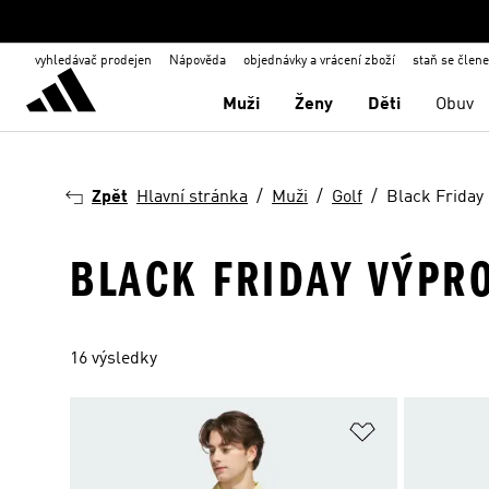
vyhledávač prodejen
Nápověda
objednávky a vrácení zboží
staň se člen
Muži
Ženy
Děti
Obuv
Zpět
Hlavní stránka
Muži
Golf
Black Friday
BLACK FRIDAY VÝPR
16 výsledky
Přidat do sez