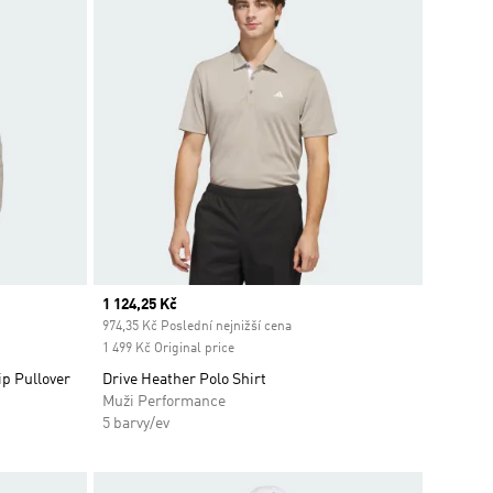
Current price
1 124,25 Kč
974,35 Kč Poslední nejnižší cena
1 499 Kč Original price
ip Pullover
Drive Heather Polo Shirt
Muži Performance
5 barvy/ev