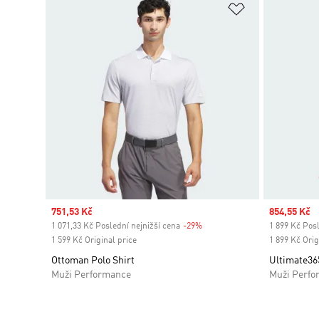
Přidat do sez
Sale price
751,53 Kč
Sale price
854,55 Kč
1 071,33 Kč Poslední nejnižší cena
-29%
Discount
1 899 Kč Posl
1 599 Kč Original price
1 899 Kč Orig
Ottoman Polo Shirt
Ultimate36
Muži Performance
Muži Perfo