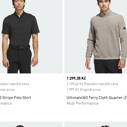
ice
Current price
1 299,35 Kč
lední nejnižší cena
1 159,42 Kč Poslední nejnižší cena
inal price
1 999 Kč Original price
 Stripe Polo Shirt
Ultimate365 Terry Cloth Quarter-Z
rmance
Muži Performance