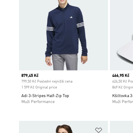
Current price
879,45 Kč
Current pr
466,95 Kč
799,50 Kč Poslední nejnižší cena
424,50 Kč Pos
1 599 Kč Original price
849 Kč Origin
Adi 3-Stripes Half-Zip Top
Kšiltovka 3
Muži Performance
Muži Perfo
Přidat do sez