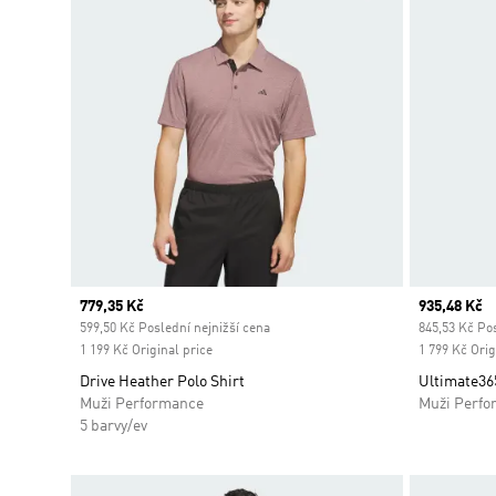
Current price
779,35 Kč
Current pr
935,48 Kč
599,50 Kč Poslední nejnižší cena
845,53 Kč Pos
1 199 Kč Original price
1 799 Kč Orig
Drive Heather Polo Shirt
Ultimate365
Muži Performance
Muži Perfo
5 barvy/ev