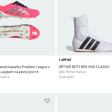
Price
1 499 Kč
alové kopačky Predator League s
DĚTSKÉ BOTY BOX HOG CLASSIC
 jazykem na pevný povrch
Děti Performance
rmance
2 barvy/ev
namu přání
Přidat do seznamu přání