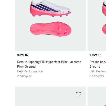
Price
3 099 Kč
Price
2 899 Kč
Dětské kopačky F50 Hyperfast Elite Laceless
Dětské kopa
Firm Ground
Ground
Děti Performance
Děti Perfo
2 barvy/ev
3 barvy/ev
Přidat do sez