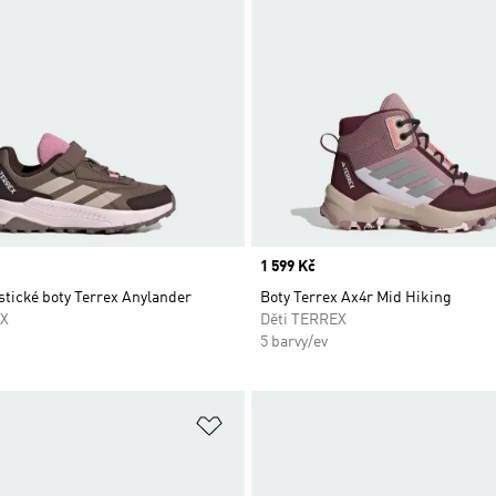
Price
1 599 Kč
stické boty Terrex Anylander
Boty Terrex Ax4r Mid Hiking
EX
Děti TERREX
5 barvy/ev
namu přání
Přidat do seznamu přání