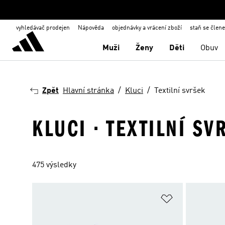
vyhledávač prodejen
Nápověda
objednávky a vrácení zboží
staň se člen
Muži
Ženy
Děti
Obuv
Zpět
Hlavní stránka
Kluci
Textilní svršek
KLUCI · TEXTILNÍ SV
475 výsledky
Přidat do sez