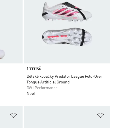
Price
1 799 Kč
Dětské kopačky Predator League Fold-Over
Tongue Artificial Ground
Děti Performance
Nové
Přidat do seznamu přání
Přidat do 