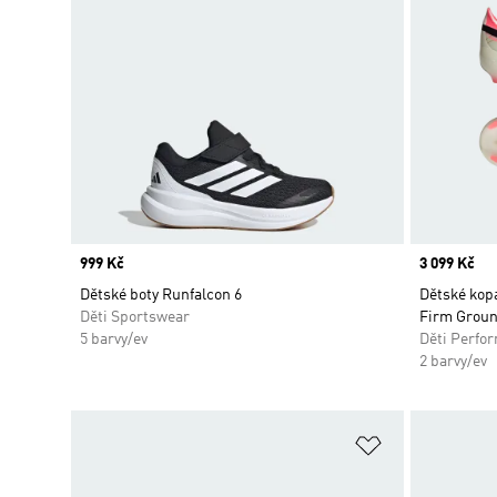
Price
999 Kč
Price
3 099 Kč
Dětské boty Runfalcon 6
Dětské kopa
Děti Sportswear
Firm Grou
5 barvy/ev
Děti Perfo
2 barvy/ev
Přidat do sez