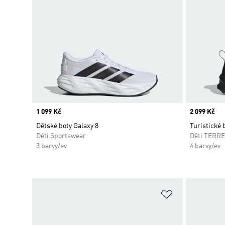
Price
1 099 Kč
Price
2 099 Kč
Dětské boty Galaxy 8
Turistické 
Děti Sportswear
Děti TERR
3 barvy/ev
4 barvy/ev
Přidat do sez