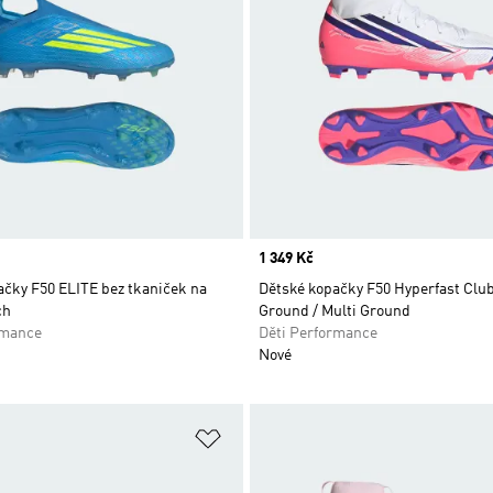
Price
1 349 Kč
ačky F50 ELITE bez tkaniček na
Dětské kopačky F50 Hyperfast Clu
ch
Ground / Multi Ground
rmance
Děti Performance
Nové
namu přání
Přidat do seznamu přání