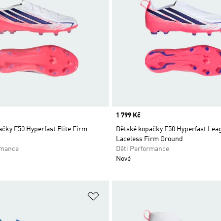
Price
1 799 Kč
čky F50 Hyperfast Elite Firm
Dětské kopačky F50 Hyperfast Lea
Laceless Firm Ground
rmance
Děti Performance
Nové
namu přání
Přidat do seznamu přání