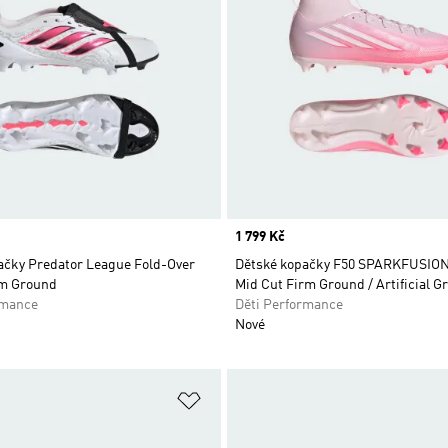
Price
1 799 Kč
ačky Predator League Fold-Over
Dětské kopačky F50 SPARKFUSIO
rm Ground
Mid Cut Firm Ground / Artificial G
rmance
Děti Performance
Nové
namu přání
Přidat do seznamu přání