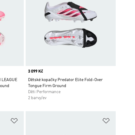
Price
3 099 Kč
N LEAGUE
Dětské kopačky Predator Elite Fold-Over
round
Tongue Firm Ground
Děti Performance
2 barvy/ev
Přidat do seznamu přání
Přidat do 