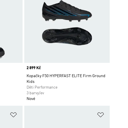
Price
2 899 Kč
Kopačky F50 HYPERFAST ELITE Firm Ground
Kids
Děti Performance
3 barvy/ev
Nové
Přidat do seznamu přání
Přidat do 