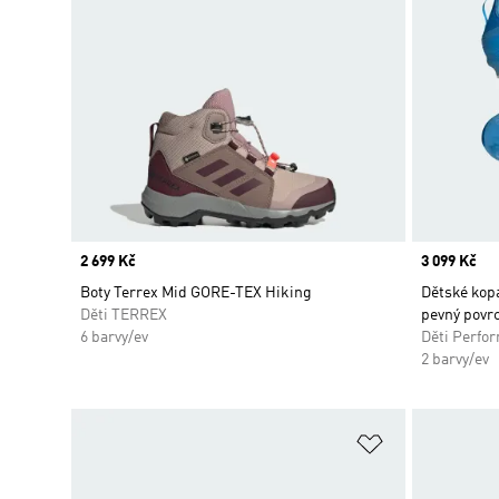
Price
2 699 Kč
Price
3 099 Kč
Boty Terrex Mid GORE-TEX Hiking
Dětské kop
Děti TERREX
pevný povr
6 barvy/ev
Děti Perfo
2 barvy/ev
Přidat do sez