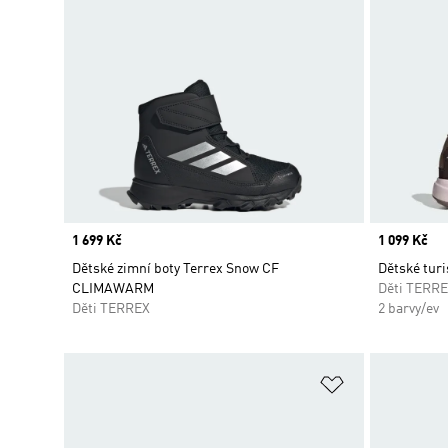
Price
1 699 Kč
Price
1 099 Kč
Dětské zimní boty Terrex Snow CF
Dětské turi
CLIMAWARM
Děti TERR
Děti TERREX
2 barvy/ev
Přidat do sez