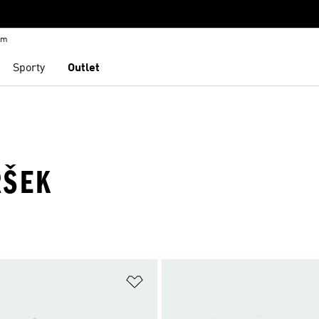
em
Sporty
Outlet
RŠEK
namu přání
Přidat do seznamu přání