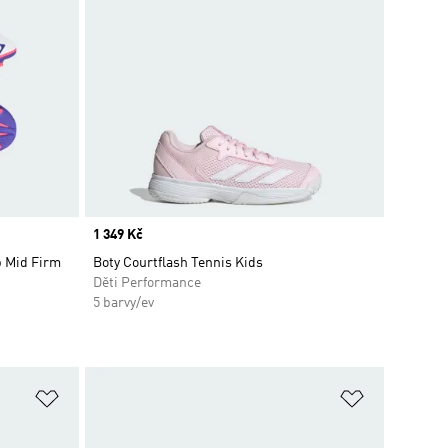
Price
1 349 Kč
b Mid Firm
Boty Courtflash Tennis Kids
Děti Performance
5 barvy/ev
Přidat do seznamu přání
Přidat do 