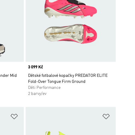
Price
3 099 Kč
ander Mid
Dětské fotbalové kopačky PREDATOR ELITE
Fold-Over Tongue Firm Ground
Děti Performance
2 barvy/ev
Přidat do seznamu přání
Přidat do 