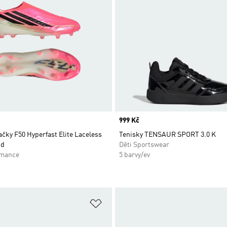
Price
999 Kč
čky F50 Hyperfast Elite Laceless
Tenisky TENSAUR SPORT 3.0 K
nd
Děti Sportswear
rmance
5 barvy/ev
namu přání
Přidat do seznamu přání