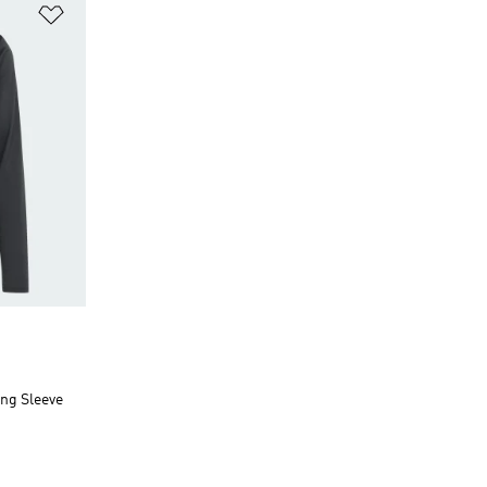
Přidat do seznamu přání
ong Sleeve