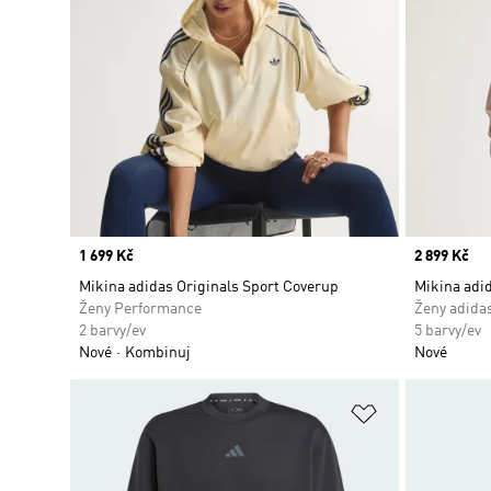
Price
1 699 Kč
Price
2 899 Kč
Mikina adidas Originals Sport Coverup
Mikina adid
Ženy Performance
Ženy adidas
2 barvy/ev
5 barvy/ev
Nové
Kombinuj
Nové
Přidat do sez