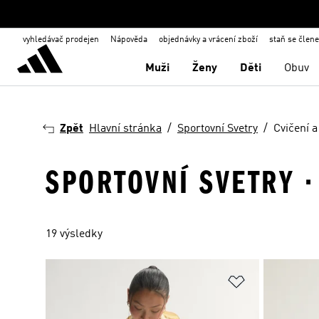
vyhledávač prodejen
Nápověda
objednávky a vrácení zboží
staň se člen
Muži
Ženy
Děti
Obuv
Zpět
Hlavní stránka
Sportovní Svetry
Cvičení a
SPORTOVNÍ SVETRY ·
19 výsledky
Přidat do sez