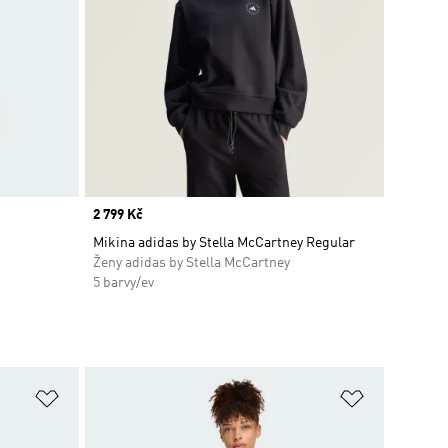
Price
2 799 Kč
scount
Mikina adidas by Stella McCartney Regular
Ženy adidas by Stella McCartney
5 barvy/ev
Přidat do seznamu přání
Přidat do 