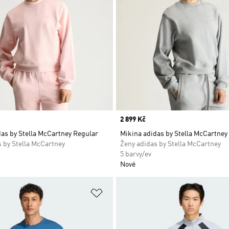
Price
2 899 Kč
as by Stella McCartney Regular
Mikina adidas by Stella McCartney
 by Stella McCartney
Ženy adidas by Stella McCartney
5 barvy/ev
Nové
namu přání
Přidat do seznamu přání