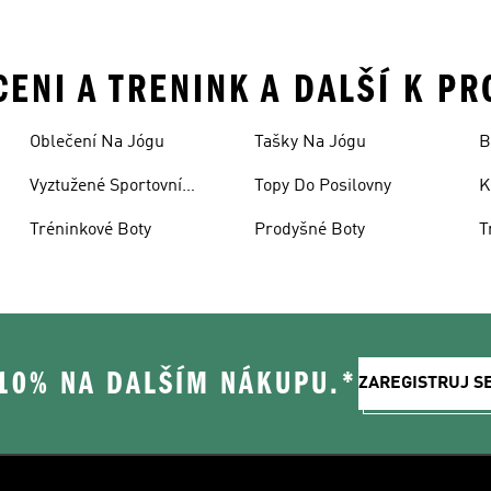
CENI A TRENINK A DALŠÍ K P
Oblečení Na Jógu
Tašky Na Jógu
B
Vyztužené Sportovní
Topy Do Posilovny
K
Podprsenky
Tréninkové Boty
Prodyšné Boty
T
 10% NA DALŠÍM NÁKUPU.*
ZAREGISTRUJ S