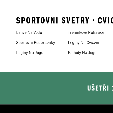
SPORTOVNI SVETRY • CVI
Láhve Na Vodu
Tréninkové Rukavice
Sportovní Podprsenky
Legíny Na Cvičení
Legíny Na Jógu
Kalhoty Na Jógu
UŠETŘI