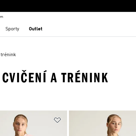
em
Sporty
Outlet
 trénink
 CVIČENÍ A TRÉNINK
namu přání
Přidat do seznamu přání