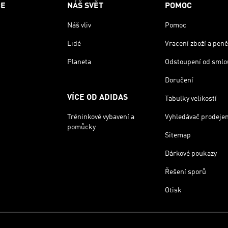
CE
NÁŠ SVĚT
POMOC
Náš vliv
Pomoc
Lidé
Vracení zboží a peně
Planeta
Odstoupení od smlo
Doručení
VÍCE OD ADIDAS
Tabulky velikostí
Tréninkové vybavení a
Vyhledávač prodeje
pomůcky
Sitemap
Dárkové poukazy
Řešení sporů
Otisk