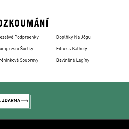
ROZKOUMÁNÍ
ezešvé Podprsenky
Doplňky Na Jógu
ompresní Šortky
Fitness Kalhoty
réninkové Soupravy
Bavlněné Legíny
E ZDARMA