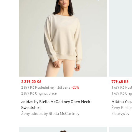
Sale price
2 319,20 Kč
Sale price
779,48 Kč
2 899 Kč Poslední nejnižší cena
-20%
Discount
1 499 Kč Posl
2 899 Kč Original price
1 499 Kč Orig
adidas by Stella McCartney Open Neck
Mikina Yog
Sweatshirt
Ženy Perfo
Ženy adidas by Stella McCartney
2 barvy/ev