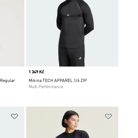
Price
1 349 Kč
 Regular
Mikina TECH APPAREL 1/4 ZIP
Muži Performance
Přidat do seznamu přání
Přidat do 