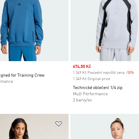
Sale price
674,50 Kč
1 349 Kč Poslední nejnižší cena
-50%
Di
igned for Training Crew
1 349 Kč Original price
rmance
Technické oblečení 1/4 zip
Muži Performance
2 barvy/ev
namu přání
Přidat do seznamu přání