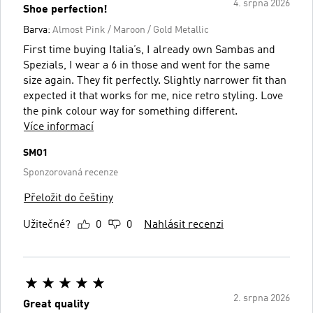
4. srpna 2026
Shoe perfection!
Barva:
Almost Pink / Maroon / Gold Metallic
First time buying Italia’s, I already own Sambas and
Spezials, I wear a 6 in those and went for the same
size again. They fit perfectly. Slightly narrower fit than
expected it that works for me, nice retro styling. Love
the pink colour way for something different.
Více informací
SMO1
Sponzorovaná recenze
Přeložit do češtiny
Užitečné?
0
0
Nahlásit recenzi
2. srpna 2026
Great quality