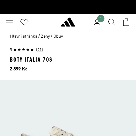
1
/
/
Hlavní stránka
Ženy
Obuv
5
(21)
BOTY ITALIA 70S
Cena
2 899 Kč