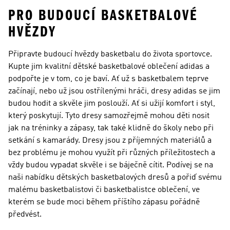
PRO BUDOUCÍ BASKETBALOVÉ
HVĚZDY
Připravte budoucí hvězdy basketbalu do života sportovce.
Kupte jim kvalitní dětské basketbalové oblečení adidas a
podpořte je v tom, co je baví. Ať už s basketbalem teprve
začínají, nebo už jsou ostřílenými hráči, dresy adidas se jim
budou hodit a skvěle jim poslouží. Ať si užijí komfort i styl,
který poskytují. Tyto dresy samozřejmě mohou děti nosit
jak na tréninky a zápasy, tak také klidně do školy nebo při
setkání s kamarády. Dresy jsou z příjemných materiálů a
bez problému je mohou využít při různých příležitostech a
vždy budou vypadat skvěle i se báječně cítit. Podívej se na
naši nabídku dětských basketbalových dresů a pořiď svému
malému basketbalistovi či basketbalistce oblečení, ve
kterém se bude moci během příštího zápasu pořádně
předvést.