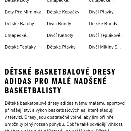
Dětské Boty
Chlapecké
Chlapecké
Sandály
Teplákové
Boty Pro Miminka
Dětské Kopačky
Dívčí Plavky
Soupravy
Dětské Batohy
Dívčí Bundy
Dětské Bundy
Chlapecké
Dívčí Kalhoty
Dívčí Teplákové
Kalhoty
Soupravy
Dětské Tepláky
Dětské Plavky
Dívčí Mikiny S
Kapucí
DĚTSKÉ BASKETBALOVÉ DRESY
ADIDAS PRO MALÉ NADŠENÉ
BASKETBALISTY
Dětské basketbalové dresy adidas tvému malému sportovci
přinášejí styl a výkon basketbalových es, které sledují
v televizi. Dresy jsou dostatečně volné, aby jim při hře
umožnily plný rozsah pohybu. Dobře také odvádějí vlhkost,