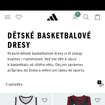
1
DĚTSKÉ BASKETBALOVÉ
DRESY
Krásné dětské basketbalové dresy si tě získají
kvalitou i roztomilostí. Veď své děti k lásce
k basketbalu od útlého věku. Dej jim správnou
průpravu do života a vetkni jim lásku ke sportu.
3
2 výsledky
Přidat do seznamu přání
Př