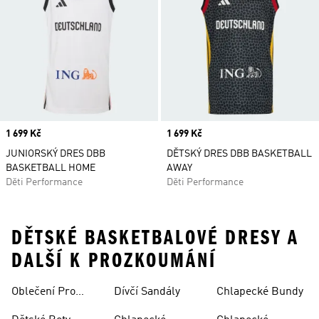
Price
1 699 Kč
Price
1 699 Kč
JUNIORSKÝ DRES DBB
DĚTSKÝ DRES DBB BASKETBALL
BASKETBALL HOME
AWAY
Děti Performance
Děti Performance
DĚTSKÉ BASKETBALOVÉ DRESY A
DALŠÍ K PROZKOUMÁNÍ
Oblečení Pro
Dívčí Sandály
Chlapecké Bundy
Miminka