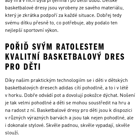
aby hra v nich byla příjemná i po delší dobu. Dětské
basketbalové dresy jsou vyrobeny ze savého materiálu,
který je zkrátka podpoří za každé situace. Dobřej tedy
svému dítku přesně to, co potřebuje, aby podalo ten
nejlepší sportovní výkon.
POŘIĎ SVÝM RATOLESTEM
KVALITNÍ BASKETBALOVÝ DRES
PRO DĚTI
Díky našim praktickým technologiím se i děti v dětských
basketbalových dresech adidas cítí pohodlně, a to i v létě
v horku. Dobře odvádí pot a dovolují pokožce dýchat. Nošení
je tak velmi pohodlné a děti se mohou soustředit na hru a
na radost z ní. Basketbalové dresy pro děti jsou k dispozici
v různých výrazných barvách a jsou tak nejen pohodlné, ale
i dokonale stylové. Skvěle padnou, skvěle vypadají, skvěle
slouží.