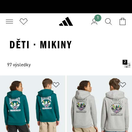
1
DĚTI · MIKINY
2
97 výsledky
Přidat do seznamu přání
Př