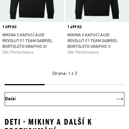
Price
1 499 Kč
Price
1 499 Kč
MIKINA S KAPUCÍ AUDI
MIKINA S KAPUCÍ AUDI
REVOLUT F1 TEAM GABRIEL
REVOLUT F1 TEAM GABRIEL
BORTOLETO GRAPHIC III
BORTOLETO GRAPHIC II
Děti Performance
Děti Performance
Strana: 1 z 3
Další
DETI • MIKINY A DALŠÍ K