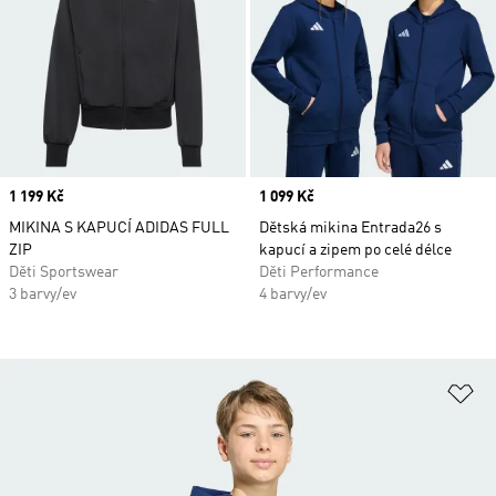
Price
1 199 Kč
Price
1 099 Kč
MIKINA S KAPUCÍ ADIDAS FULL
Dětská mikina Entrada26 s
ZIP
kapucí a zipem po celé délce
Děti Sportswear
Děti Performance
3 barvy/ev
4 barvy/ev
Př