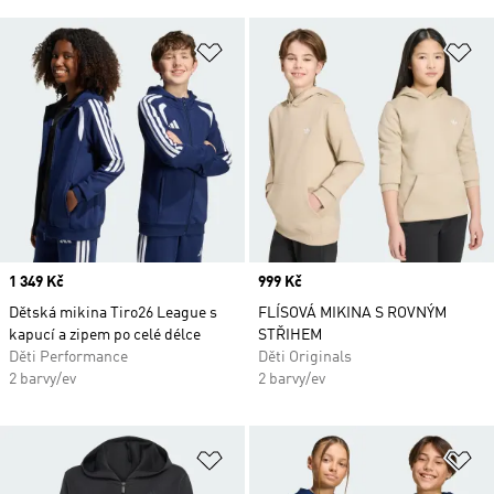
Přidat do seznamu přání
Př
Price
1 349 Kč
Price
999 Kč
Dětská mikina Tiro26 League s
FLÍSOVÁ MIKINA S ROVNÝM
kapucí a zipem po celé délce
STŘIHEM
Děti Performance
Děti Originals
2 barvy/ev
2 barvy/ev
Přidat do seznamu přání
Př