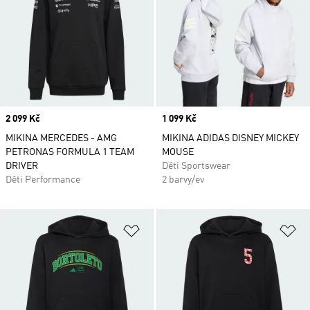
Price
2 099 Kč
Price
1 099 Kč
MIKINA MERCEDES - AMG
MIKINA ADIDAS DISNEY MICKEY
PETRONAS FORMULA 1 TEAM
MOUSE
DRIVER
Děti Sportswear
Děti Performance
2 barvy/ev
Přidat do seznamu přání
Př