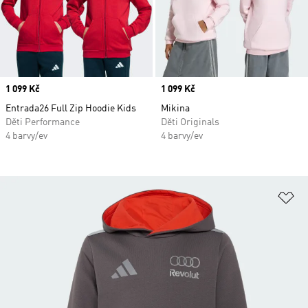
Price
1 099 Kč
Price
1 099 Kč
Entrada26 Full Zip Hoodie Kids
Mikina
Děti Performance
Děti Originals
4 barvy/ev
4 barvy/ev
Př