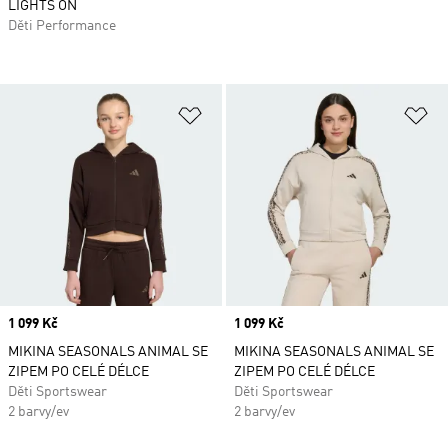
LIGHTS ON
Děti Performance
Přidat do seznamu přání
Př
Price
1 099 Kč
Price
1 099 Kč
MIKINA SEASONALS ANIMAL SE
MIKINA SEASONALS ANIMAL SE
ZIPEM PO CELÉ DÉLCE
ZIPEM PO CELÉ DÉLCE
Děti Sportswear
Děti Sportswear
2 barvy/ev
2 barvy/ev