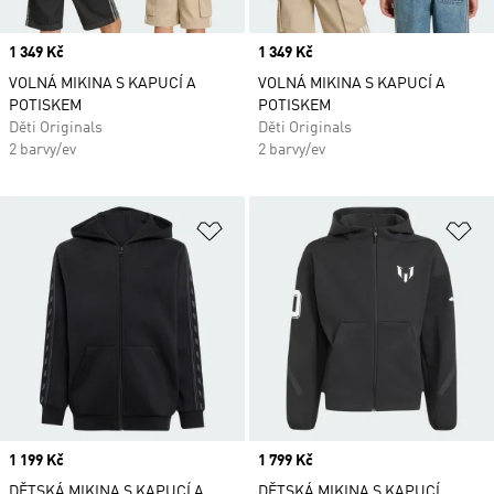
Price
1 349 Kč
Price
1 349 Kč
VOLNÁ MIKINA S KAPUCÍ A
VOLNÁ MIKINA S KAPUCÍ A
POTISKEM
POTISKEM
Děti Originals
Děti Originals
2 barvy/ev
2 barvy/ev
Přidat do seznamu přání
Př
Price
1 199 Kč
Price
1 799 Kč
DĚTSKÁ MIKINA S KAPUCÍ A
DĚTSKÁ MIKINA S KAPUCÍ