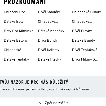
PROZKOUMÁNÍ
Oblečení Pro
Dívčí Sandály
Chlapecké Bundy
Miminka
Dětské Boty
Chlapecké
Chlapecké
Sandály
Teplákové
Boty Pro Miminka
Dětské Kopačky
Dívčí Plavky
Soupravy
Dětské Batohy
Dívčí Bundy
Dětské Bundy
Chlapecké
Dívčí Kalhoty
Dívčí Teplákové
Kalhoty
Soupravy
Dětské Tepláky
Dětské Plavky
Dívčí Mikiny S
Kapucí
TVŮJ NÁZOR JE PRO NÁS DŮLEŽITÝ
Tvoje spokojenost je naším cílem, a proto nás zajímá tvůj názor.
Zpět na začátek