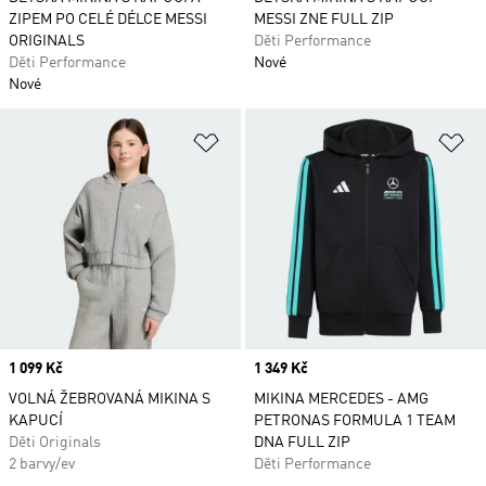
ZIPEM PO CELÉ DÉLCE MESSI
MESSI ZNE FULL ZIP
ORIGINALS
Děti Performance
Děti Performance
Nové
Nové
Přidat do seznamu přání
Př
Price
1 099 Kč
Price
1 349 Kč
VOLNÁ ŽEBROVANÁ MIKINA S
MIKINA MERCEDES - AMG
KAPUCÍ
PETRONAS FORMULA 1 TEAM
Děti Originals
DNA FULL ZIP
2 barvy/ev
Děti Performance