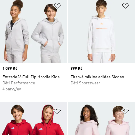
Přidat do seznamu přání
Př
Price
1 099 Kč
Price
999 Kč
Entrada26 Full Zip Hoodie Kids
Flísová mikina adidas Slogan
Děti Performance
Děti Sportswear
4 barvy/ev
Přidat do seznamu přání
Př