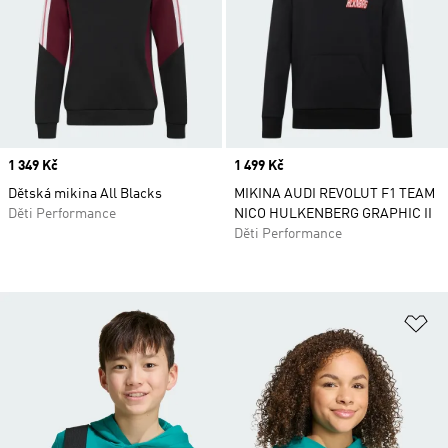
Price
1 349 Kč
Price
1 499 Kč
Dětská mikina All Blacks
MIKINA AUDI REVOLUT F1 TEAM
Děti Performance
NICO HULKENBERG GRAPHIC II
Děti Performance
Př