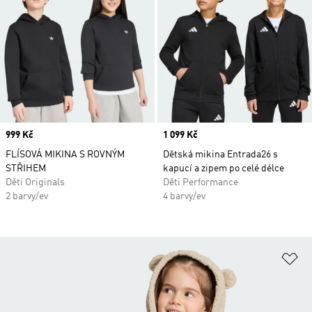
Price
999 Kč
Price
1 099 Kč
FLÍSOVÁ MIKINA S ROVNÝM
Dětská mikina Entrada26 s
STŘIHEM
kapucí a zipem po celé délce
Děti Originals
Děti Performance
2 barvy/ev
4 barvy/ev
Př