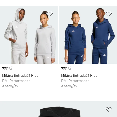
Přidat do seznamu přání
Př
Price
999 Kč
Price
999 Kč
Mikina Entrada26 Kids
Mikina Entrada26 Kids
Děti Performance
Děti Performance
3 barvy/ev
3 barvy/ev
Př