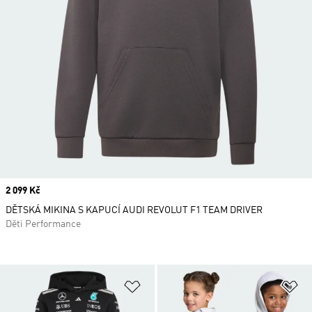
Price
2 099 Kč
DĚTSKÁ MIKINA S KAPUCÍ AUDI REVOLUT F1 TEAM DRIVER
Děti Performance
Přidat do seznamu přání
Př