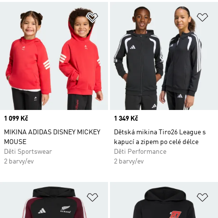
Přidat do seznamu přání
Př
Price
1 099 Kč
Price
1 349 Kč
MIKINA ADIDAS DISNEY MICKEY
Dětská mikina Tiro26 League s
MOUSE
kapucí a zipem po celé délce
Děti Sportswear
Děti Performance
2 barvy/ev
2 barvy/ev
Přidat do seznamu přání
Př