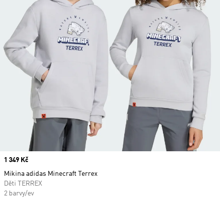
Price
1 349 Kč
Mikina adidas Minecraft Terrex
Děti TERREX
2 barvy/ev