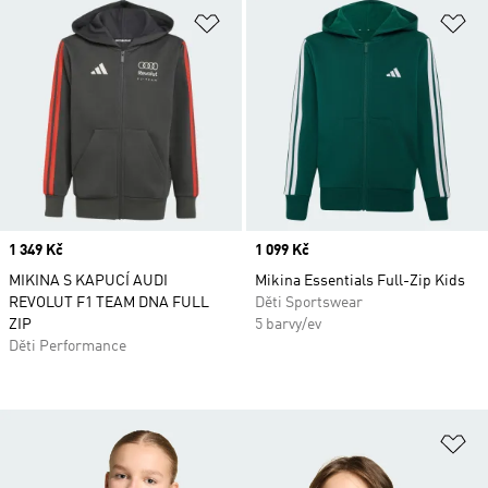
Přidat do seznamu přání
Př
Price
1 349 Kč
Price
1 099 Kč
MIKINA S KAPUCÍ AUDI
Mikina Essentials Full-Zip Kids
REVOLUT F1 TEAM DNA FULL
Děti Sportswear
ZIP
5 barvy/ev
Děti Performance
Př