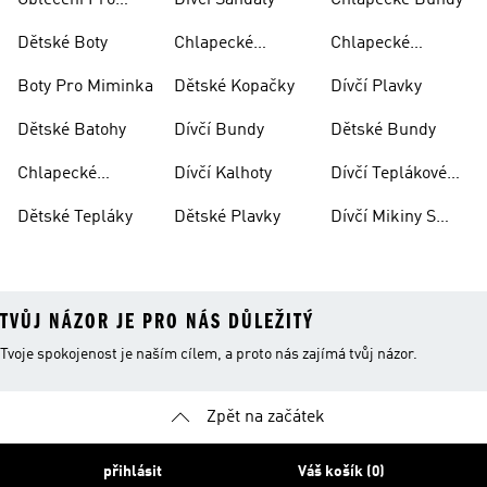
Oblečení Pro
Dívčí Sandály
Chlapecké Bundy
Miminka
Dětské Boty
Chlapecké
Chlapecké
Sandály
Teplákové
Boty Pro Miminka
Dětské Kopačky
Dívčí Plavky
Soupravy
Dětské Batohy
Dívčí Bundy
Dětské Bundy
Chlapecké
Dívčí Kalhoty
Dívčí Teplákové
Kalhoty
Soupravy
Dětské Tepláky
Dětské Plavky
Dívčí Mikiny S
Kapucí
TVŮJ NÁZOR JE PRO NÁS DŮLEŽITÝ
Tvoje spokojenost je naším cílem, a proto nás zajímá tvůj názor.
Zpět na začátek
přihlásit
Váš košík (0)