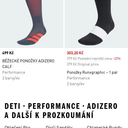
Price
499 Kč
Sale price
303,20 Kč
379 Kč Poslední nejnižší cena
-20%
Disc
BĚŽECKÉ PONOŽKY ADIZERO
379 Kč Original price
CALF
Performance
Ponožky Runxgraphic – 1 pár
2 barvy/ev
Performance
2 barvy/ev
DETI • PERFORMANCE • ADIZERO
A DALŠÍ K PROZKOUMÁNÍ