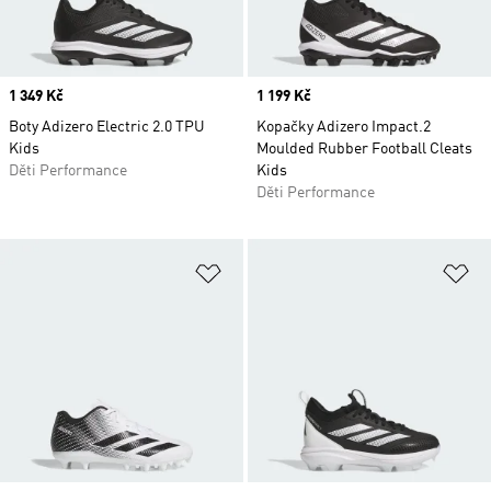
Price
1 349 Kč
Price
1 199 Kč
Boty Adizero Electric 2.0 TPU
Kopačky Adizero Impact.2
Kids
Moulded Rubber Football Cleats
Děti Performance
Kids
Děti Performance
Přidat do seznamu přání
Př