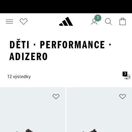
1
DĚTI · PERFORMANCE ·
ADIZERO
3
12 výsledky
Přidat do seznamu přání
Př