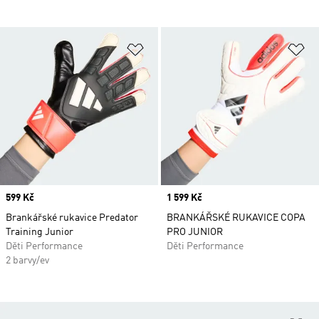
Přidat do seznamu přání
Př
Price
599 Kč
Price
1 599 Kč
Brankářské rukavice Predator
BRANKÁŘSKÉ RUKAVICE COPA
Training Junior
PRO JUNIOR
Děti Performance
Děti Performance
2 barvy/ev