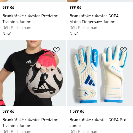
Price
599 Kč
Price
999 Kč
Brankářské rukavice Predator
Brankářské rukavice COPA
Training Junior
Match Fingersave Junior
Děti Performance
Děti Performance
Nové
Nové
Přidat do seznamu přání
Př
Price
599 Kč
Price
1 599 Kč
Brankářské rukavice Predator
Brankářské rukavice COPA Pro
Training Junior
Junior
Děti Performance
Děti Performance