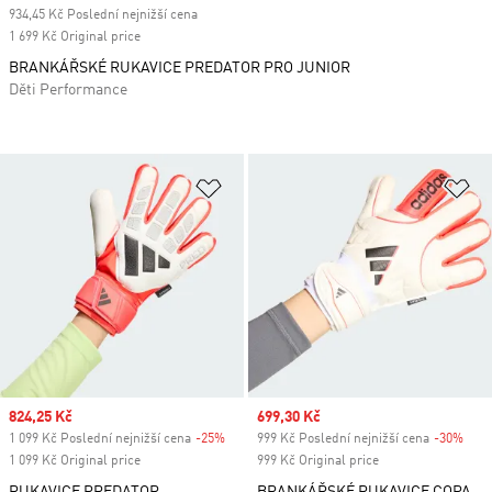
934,45 Kč Poslední nejnižší cena
1 699 Kč Original price
BRANKÁŘSKÉ RUKAVICE PREDATOR PRO JUNIOR
Děti Performance
Přidat do seznamu přání
Př
Sale price
824,25 Kč
Sale price
699,30 Kč
1 099 Kč Poslední nejnižší cena
-25%
Discount
999 Kč Poslední nejnižší cena
-30%
Disc
1 099 Kč Original price
999 Kč Original price