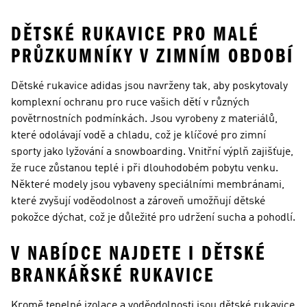
DĚTSKÉ RUKAVICE PRO MALÉ
PRŮZKUMNÍKY V ZIMNÍM OBDOBÍ
Dětské rukavice adidas jsou navrženy tak, aby poskytovaly
komplexní ochranu pro ruce vašich dětí v různých
povětrnostních podmínkách. Jsou vyrobeny z materiálů,
které odolávají vodě a chladu, což je klíčové pro zimní
sporty jako lyžování a snowboarding. Vnitřní výplň zajišťuje,
že ruce zůstanou teplé i při dlouhodobém pobytu venku.
Některé modely jsou vybaveny speciálními membránami,
které zvyšují voděodolnost a zároveň umožňují dětské
pokožce dýchat, což je důležité pro udržení sucha a pohodlí.
V NABÍDCE NAJDETE I DĚTSKÉ
BRANKÁŘSKÉ RUKAVICE
Kromě tepelné izolace a voděodolnosti jsou dětské rukavice