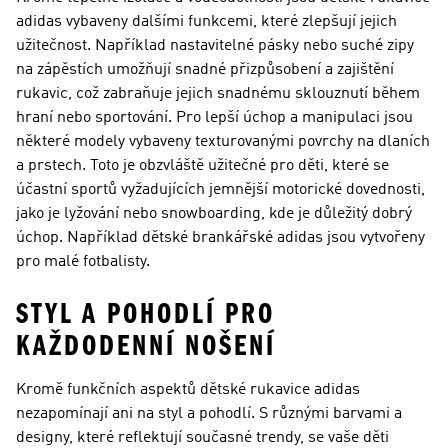
adidas vybaveny dalšími funkcemi, které zlepšují jejich
užitečnost. Například nastavitelné pásky nebo suché zipy
na zápěstích umožňují snadné přizpůsobení a zajištění
rukavic, což zabraňuje jejich snadnému sklouznutí během
hraní nebo sportování. Pro lepší úchop a manipulaci jsou
některé modely vybaveny texturovanými povrchy na dlaních
a prstech. Toto je obzvláště užitečné pro děti, které se
účastní sportů vyžadujících jemnější motorické dovednosti,
jako je lyžování nebo snowboarding, kde je důležitý dobrý
úchop. Například dětské brankářské adidas jsou vytvořeny
pro malé fotbalisty.
STYL A POHODLÍ PRO
KAŽDODENNÍ NOŠENÍ
Kromě funkčních aspektů dětské rukavice adidas
nezapomínají ani na styl a pohodlí. S různými barvami a
designy, které reflektují současné trendy, se vaše děti