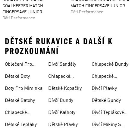
RUKAVICE PREDATOR
BRANKÁŘSKÉ RUKAVICE COPA
GOALKEEPER MATCH
MATCH FINGERSAVE JUNIOR
FINGERSAVE JUNIOR
Děti Performance
Děti Performance
DĚTSKÉ RUKAVICE A DALŠÍ K
PROZKOUMÁNÍ
Oblečení Pro
Dívčí Sandály
Chlapecké Bundy
Miminka
Dětské Boty
Chlapecké
Chlapecké
Sandály
Teplákové
Boty Pro Miminka
Dětské Kopačky
Dívčí Plavky
Soupravy
Dětské Batohy
Dívčí Bundy
Dětské Bundy
Chlapecké
Dívčí Kalhoty
Dívčí Teplákové
Kalhoty
Soupravy
Dětské Tepláky
Dětské Plavky
Dívčí Mikiny S
Kapucí