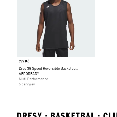
Price
999 Kč
Dres 3G Speed Reversible Basketball
AEROREADY
Muži Performance
6 barvy/ev
DRESY • BASKETBAL • CL