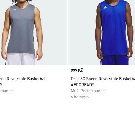
Price
999 Kč
eed Reversible Basketball
Dres 3G Speed Reversible Basketba
Y
AEROREADY
rmance
Muži Performance
6 barvy/ev
namu přání