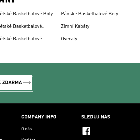
ětské Basketbalové Boty
Pánské Basketbalové Boty
ětské Basketbalové
Zimní Kabáty
resy
ětské Basketbalové
Overaly
blečení
E ZDARMA
COMPANY INFO
SLEDUJ NÁS
O nás