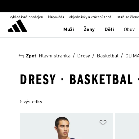
vyhledávač prodejen
Nápověda
objednávky a vrácení zboží
staň se člen
Muži
Ženy
Děti
Obuv
Zpět
Hlavní stránka
Dresy
Basketbal
CLIM
DRESY · BASKETBAL 
5 výsledky
Přidat do sez