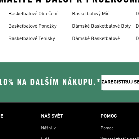
Basketbalové Oblečení
Basketbalový Míč
D
Basketbalové Ponožky
Dámské Basketbalové Boty
D
D
Basketbalové Tenisky
Dámské Basketbalové
D
Kraťasy
O
 10% NA DALŠÍM NÁKUPU.*
ZAREGISTRUJ S
CE
NÁŠ SVĚT
POMOC
Náš vliv
Pomoc