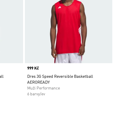
Price
999 Kč
ll
Dres 3G Speed Reversible Basketball
AEROREADY
Muži Performance
6 barvy/ev