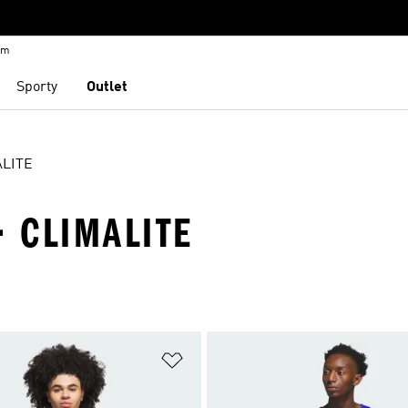
em
Sporty
Outlet
ALITE
· CLIMALITE
namu přání
Přidat do seznamu přání