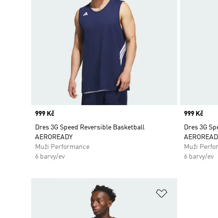
Price
999 Kč
Price
999 Kč
Dres 3G Speed Reversible Basketball
Dres 3G Sp
AEROREADY
AEROREAD
Muži Performance
Muži Perfo
6 barvy/ev
6 barvy/ev
Přidat do sez