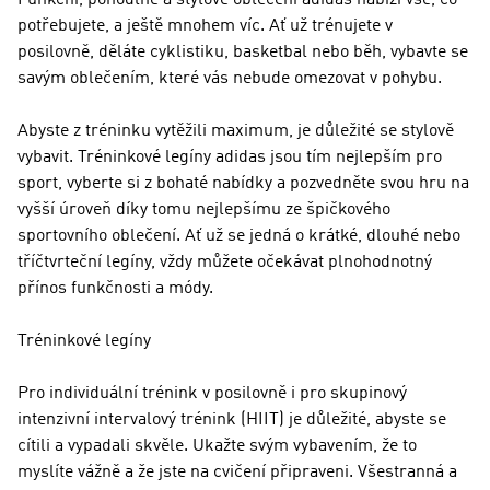
Funkční, pohodlné a stylové oblečení adidas nabízí vše, co
potřebujete, a ještě mnohem víc. Ať už trénujete v
posilovně, děláte cyklistiku, basketbal nebo běh, vybavte se
savým oblečením, které vás nebude omezovat v pohybu.
Abyste z tréninku vytěžili maximum, je důležité se stylově
vybavit. Tréninkové legíny adidas jsou tím nejlepším pro
sport, vyberte si z bohaté nabídky a pozvedněte svou hru na
vyšší úroveň díky tomu nejlepšímu ze špičkového
sportovního oblečení. Ať už se jedná o krátké, dlouhé nebo
tříčtvrteční legíny, vždy můžete očekávat plnohodnotný
přínos funkčnosti a módy.
Tréninkové legíny
Pro individuální trénink v posilovně i pro skupinový
intenzivní intervalový trénink (HIIT) je důležité, abyste se
cítili a vypadali skvěle. Ukažte svým vybavením, že to
myslíte vážně a že jste na cvičení připraveni. Všestranná a