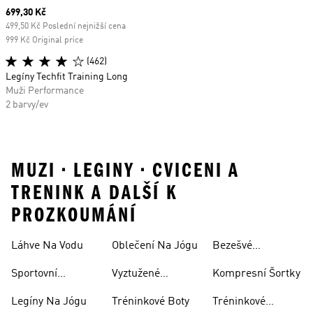
Current price
699,30 Kč
499,50 Kč Poslední nejnižší cena
999 Kč Original price
(462)
Legíny Techfit Training Long
Muži Performance
2 barvy/ev
MUZI • LEGINY • CVICENI A
TRENINK A DALŠÍ K
PROZKOUMÁNÍ
Láhve Na Vodu
Oblečení Na Jógu
Bezešvé
Podprsenky
Sportovní
Vyztužené
Kompresní Šortky
Podprsenky
Sportovní
Legíny Na Jógu
Tréninkové Boty
Tréninkové
Podprsenky