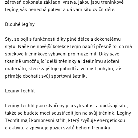
zároveň dokonalá základní vrstva, jakou jsou tréninkové
legíny, vás nenechá polevit a dá vám sílu cvičit déle.
Dlouhé legíny
Styl se pojí s funkčností díky plné délce a dokonalému
stylu. Naše nejnovější kolekce legín nabízí přesně to, co má
špičkové tréninkové vybavení pro muže mít. Díky savé
tkanině umožňující delší tréninky a ideálnímu složení
materiálu, které zajišťuje pohodlí a volnost pohybu, vás
přiměje obohatit svůj sportovní šatník.
Legíny Techfit
Legíny Techfit jsou stvořeny pro vytrvalost a dodávají sílu,
takže se budete moci soustředit jen na svůj trénink. Legíny
Techfit mají kompresní střih, který zvyšuje energetickou
efektivitu a zpevňuje pozici svalů během tréninku.