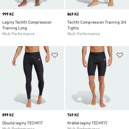
Price
999 Kč
Price
849 Kč
Legíny Techfit Compression
Techfit Compression Training 3/4
Training Long
Tights
Muži Performance
Muži Performance
Přidat do seznamu přání
Př
Price
899 Kč
Price
749 Kč
Dlouhé legíny TECHFIT
Krátké legíny TECHFIT