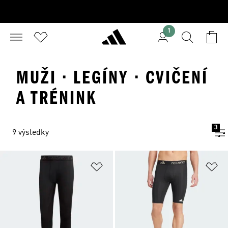
1
MUŽI · LEGÍNY · CVIČENÍ
A TRÉNINK
3
9 výsledky
Přidat do seznamu přání
Př