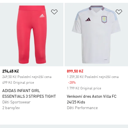
Přidat do seznamu přání
Př
Current price
274,45 Kč
Sale price
899,50 Kč
249,50 Kč Poslední nejnižší cena
1 259,30 Kč Poslední nejnižší cena
499 Kč Original price
-28%
Discount
1 799 Kč Original price
ADIDAS INFANT GIRL
ESSENTIALS 3 STRIPES TIGHT
Venkovní dres Aston Villa FC
Děti Sportswear
24/25 Kids
2 barvy/ev
Děti Performance