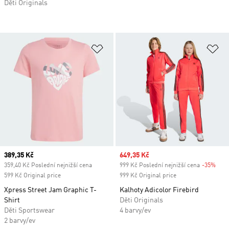
Děti Originals
Přidat do seznamu přání
Př
Current price
389,35 Kč
Sale price
649,35 Kč
359,40 Kč Poslední nejnižší cena
999 Kč Poslední nejnižší cena
-35%
Disc
599 Kč Original price
999 Kč Original price
Xpress Street Jam Graphic T-
Kalhoty Adicolor Firebird
Shirt
Děti Originals
Děti Sportswear
4 barvy/ev
2 barvy/ev