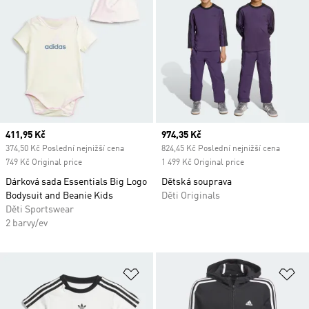
Current price
411,95 Kč
Current price
974,35 Kč
374,50 Kč Poslední nejnižší cena
824,45 Kč Poslední nejnižší cena
749 Kč Original price
1 499 Kč Original price
Dárková sada Essentials Big Logo
Dětská souprava
Bodysuit and Beanie Kids
Děti Originals
Děti Sportswear
2 barvy/ev
Přidat do seznamu přání
Př