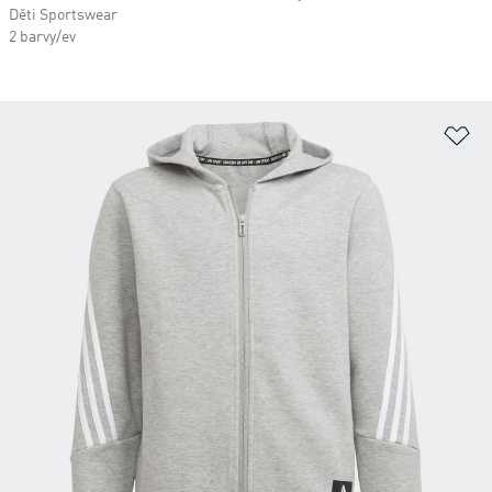
Děti Sportswear
2 barvy/ev
Př