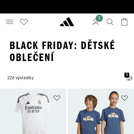
1
BLACK FRIDAY: DĚTSKÉ
OBLEČENÍ
3
226 výsledky
Přidat do seznamu přání
Př