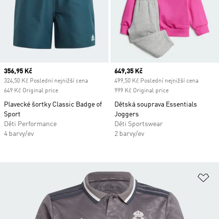
Current price
356,95 Kč
Current price
649,35 Kč
324,50 Kč Poslední nejnižší cena
499,50 Kč Poslední nejnižší cena
649 Kč Original price
999 Kč Original price
Plavecké šortky Classic Badge of
Dětská souprava Essentials
Sport
Joggers
Děti Performance
Děti Sportswear
4 barvy/ev
2 barvy/ev
Př