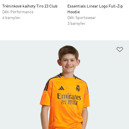
Tréninkové kalhoty Tiro 23 Club
Essentials Linear Logo Full-Zip
Děti Performance
Hoodie
4 barvy/ev
Děti Sportswear
3 barvy/ev
Př