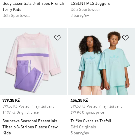
Body Essentials 3-Stripes French
ESSENTIALS Joggers
Terry Kids
Děti Sportswear
Děti Sportswear
3 barvy/ev
Přidat do seznamu přání
Př
Current price
779,35 Kč
Current price
454,35 Kč
599,50 Kč Poslední nejnižší cena
349,50 Kč Poslední nejnižší cena
1 199 Kč Original price
699 Kč Original price
Souprava Seasonal Essentials
Tričko Oversize Trefoil
Tiberio 3-Stripes Fleece Crew
Děti Originals
Kids
5 barvy/ev