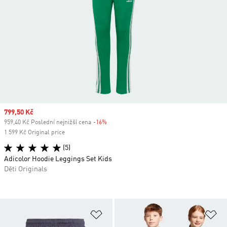
Sale price
799,50 Kč
959,40 Kč Poslední nejnižší cena
-16%
Discount
1 599 Kč Original price
(5)
Adicolor Hoodie Leggings Set Kids
Děti Originals
Přidat do seznamu přání
Př