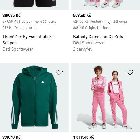
Current price
389,35 Kč
Current price
509,40 Kč
299,50 Kč Poslední nejnižší cena
424,50 Kč Poslední nejnižší cena
599 Kč Original price
849 Kč Original price
Tkané šortky Essentials 3-
Kalhoty Game and Go Kids
Stripes
Děti Sportswear
Děti Sportswear
2 barvy/ev
Přidat do seznamu přání
Př
Current price
779,40 Kč
Current price
1 019,40 Kč