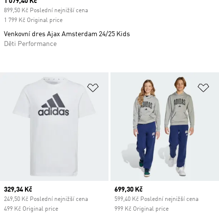
Current price
1 079,40 Kč
899,50 Kč Poslední nejnižší cena
1 799 Kč Original price
Venkovní dres Ajax Amsterdam 24/25 Kids
Děti Performance
Přidat do seznamu přání
Př
Current price
329,34 Kč
Current price
699,30 Kč
249,50 Kč Poslední nejnižší cena
599,40 Kč Poslední nejnižší cena
499 Kč Original price
999 Kč Original price