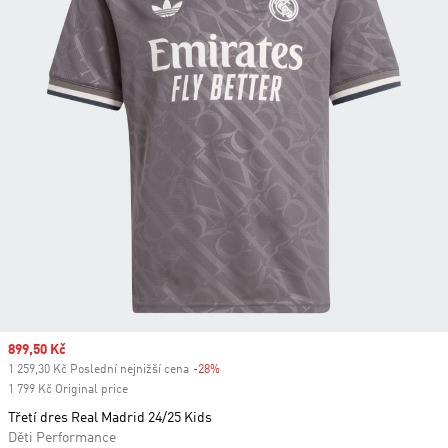
Sale price
899,50 Kč
1 259,30 Kč Poslední nejnižší cena
-28%
Discount
1 799 Kč Original price
Třetí dres Real Madrid 24/25 Kids
Děti Performance