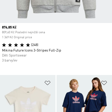
Current price
876,85 Kč
809,40 Kč Poslední nejnižší cena
1 349 Kč Original price
(248)
Mikina Future Icons 3-Stripes Full-Zip
Děti Sportswear
3 barvy/ev
Přidat do seznamu přání
Př