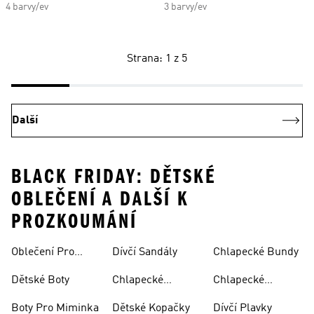
4 barvy/ev
3 barvy/ev
Strana: 1 z 5
Další
BLACK FRIDAY: DĚTSKÉ
OBLEČENÍ A DALŠÍ K
PROZKOUMÁNÍ
Oblečení Pro
Dívčí Sandály
Chlapecké Bundy
Miminka
Dětské Boty
Chlapecké
Chlapecké
Sandály
Teplákové
Boty Pro Miminka
Dětské Kopačky
Dívčí Plavky