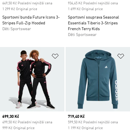
649,50 Kč Poslední nejnižší cena
934,45 Kč Poslední nejnižší cena
1 299 Kč Original price
1 699 Kč Original price
Sportovní bunda Future Icons 3-
Sportovní souprava Seasonal
Stripes Full-Zip Hooded
Essentials Tiberio 3-Stripes
Děti Sportswear
French Terry Kids
Děti Sportswear
Přidat do seznamu přání
Př
Current price
699,30 Kč
Current price
719,40 Kč
499,50 Kč Poslední nejnižší cena
599,50 Kč Poslední nejnižší cena
999 Kč Original price
1 199 Kč Original price