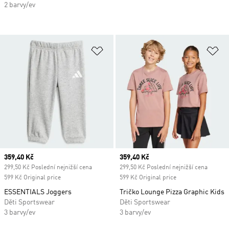
2 barvy/ev
Přidat do seznamu přání
Př
Current price
359,40 Kč
Current price
359,40 Kč
299,50 Kč Poslední nejnižší cena
299,50 Kč Poslední nejnižší cena
599 Kč Original price
599 Kč Original price
ESSENTIALS Joggers
Tričko Lounge Pizza Graphic Kids
Děti Sportswear
Děti Sportswear
3 barvy/ev
3 barvy/ev