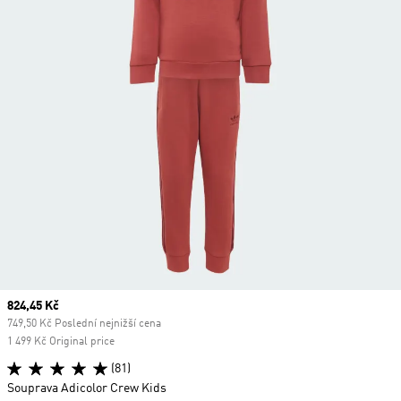
Current price
824,45 Kč
749,50 Kč Poslední nejnižší cena
1 499 Kč Original price
(81)
Souprava Adicolor Crew Kids