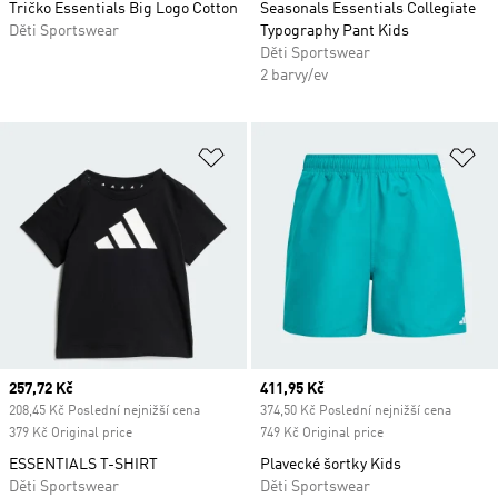
Tričko Essentials Big Logo Cotton
Seasonals Essentials Collegiate
Děti Sportswear
Typography Pant Kids
Děti Sportswear
2 barvy/ev
Přidat do seznamu přání
Př
Current price
257,72 Kč
Current price
411,95 Kč
208,45 Kč Poslední nejnižší cena
374,50 Kč Poslední nejnižší cena
379 Kč Original price
749 Kč Original price
ESSENTIALS T-SHIRT
Plavecké šortky Kids
Děti Sportswear
Děti Sportswear