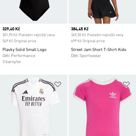
Current price
329,40 Kč
Current price
384,45 Kč
301,95 Kč Poslední nejnižší cena
349,50 Kč Poslední nejnižší cena
549 Kč Original price
699 Kč Original price
Plavky Solid Small Logo
Street Jam Short T-Shirt Kids
Děti Performance
Děti Sportswear
3 barvy/ev
Přidat do seznamu přání
Př