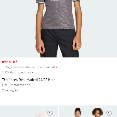
Sale price
899,50 Kč
1 259,30 Kč Poslední nejnižší cena
-28%
Discount
1 799 Kč Original price
Třetí dres Real Madrid 24/25 Kids
Děti Performance
2 barvy/ev
Přidat do seznamu přání
Př