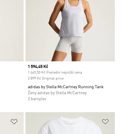
Current price
1 594,45 Kč
1 449,50 Kč Poslední nejnižší cena
2 899 Kč Original price
adidas by Stella McCartney Running Tank
Ženy adidas by Stella McCartney
2 barvy/ev
Přidat do seznamu přání
Přidat do 