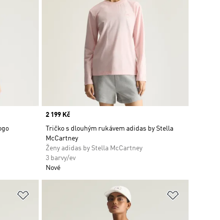
Price
2 199 Kč
ogo
Tričko s dlouhým rukávem adidas by Stella
McCartney
Ženy adidas by Stella McCartney
3 barvy/ev
Nové
Přidat do seznamu přání
Přidat do 