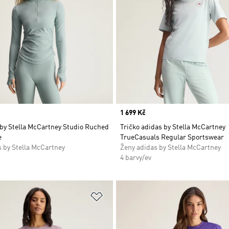
Price
1 699 Kč
 by Stella McCartney Studio Ruched
Tričko adidas by Stella McCartney
e
TrueCasuals Regular Sportswear
 by Stella McCartney
Ženy adidas by Stella McCartney
4 barvy/ev
namu přání
Přidat do seznamu přání