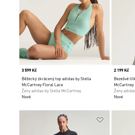
Price
3 599 Kč
Price
2 199 Kč
Běžecký zkrácený top adidas by Stella
Bezešvé tíl
McCartney Floral Lace
McCartney
Ženy adidas by Stella McCartney
Ženy adidas
Nové
Nové
Přidat do sez