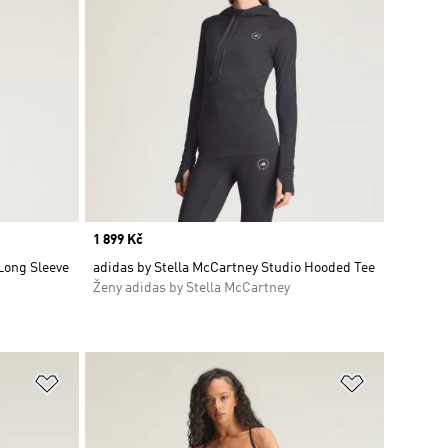
Price
1 899 Kč
 Long Sleeve
adidas by Stella McCartney Studio Hooded Tee
Ženy adidas by Stella McCartney
Přidat do seznamu přání
Přidat do 