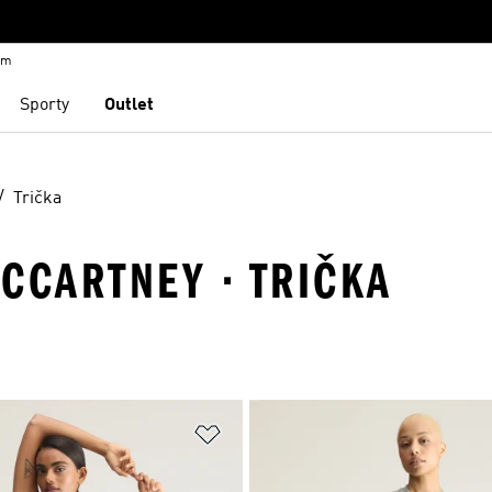
em
Sporty
Outlet
Trička
CCARTNEY · TRIČKA
namu přání
Přidat do seznamu přání