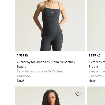
Price
1 999 Kč
Price
1 999 Kč
Zkrácený top adidas by Stella McCartney
Zkrácený to
Studio
Studio
Ženy adidas by Stella McCartney
Ženy adidas
2 barvy/ev
2 barvy/ev
Nové
Nové
Přidat do sez