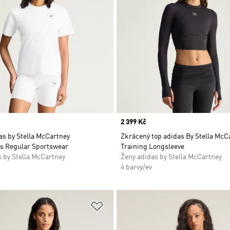
Price
2 399 Kč
as by Stella McCartney
Zkrácený top adidas By Stella McC
s Regular Sportswear
Training Longsleeve
 by Stella McCartney
Ženy adidas by Stella McCartney
4 barvy/ev
namu přání
Přidat do seznamu přání