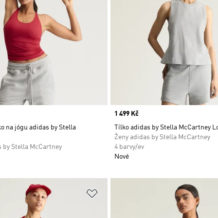
Price
1 499 Kč
ko na jógu adidas by Stella
Tílko adidas by Stella McCartney L
Ženy adidas by Stella McCartney
 by Stella McCartney
4 barvy/ev
Nové
namu přání
Přidat do seznamu přání