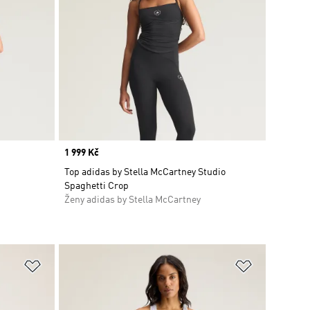
Price
1 999 Kč
Top adidas by Stella McCartney Studio
Spaghetti Crop
Ženy adidas by Stella McCartney
Přidat do seznamu přání
Přidat do 