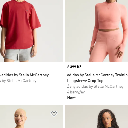
Price
2 399 Kč
o adidas by Stella McCartney
adidas by Stella McCartney Traini
 by Stella McCartney
Longsleeve Crop Top
Ženy adidas by Stella McCartney
4 barvy/ev
Nové
namu přání
Přidat do seznamu přání