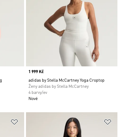
Price
1 999 Kč
ng
adidas by Stella McCartney Yoga Croptop
Ženy adidas by Stella McCartney
4 barvy/ev
Nové
Přidat do seznamu přání
Přidat do 