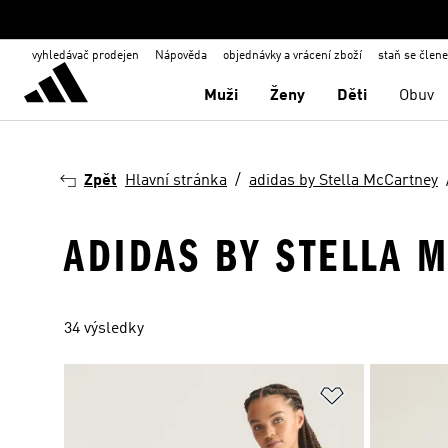
vyhledávač prodejen
Nápověda
objednávky a vrácení zboží
staň se člen
Muži
Ženy
Děti
Obuv
Zpět
Hlavní stránka
adidas by Stella McCartney
ADIDAS BY STELLA M
34 výsledky
Přidat do sez