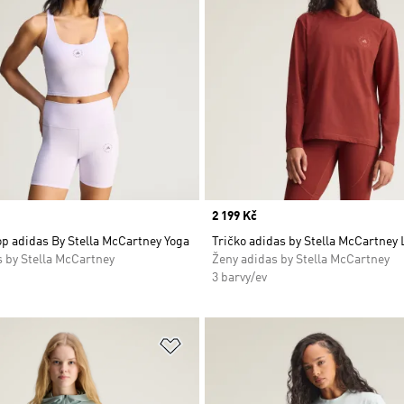
Price
2 199 Kč
p adidas By Stella McCartney Yoga
Tričko adidas by Stella McCartney
 by Stella McCartney
Ženy adidas by Stella McCartney
3 barvy/ev
namu přání
Přidat do seznamu přání