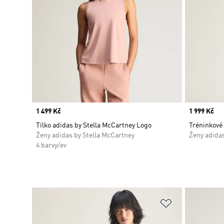
Price
1 499 Kč
Price
1 999 Kč
Tílko adidas by Stella McCartney Logo
Tréninkové 
Ženy adidas by Stella McCartney
Ženy adidas
4 barvy/ev
Přidat do sez