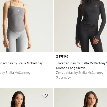
Price
2 899 Kč
p adidas by Stella McCartney
Tričko adidas by Stella McCartney 
Ruched Long Sleeve
 by Stella McCartney
Ženy adidas by Stella McCartney
3 barvy/ev
namu přání
Přidat do seznamu přání