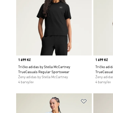
Price
1 699 Kč
Price
1 699 Kč
Tričko adidas by Stella McCartney
Tričko adid
TrueCasuals Regular Sportswear
TrueCasual
Ženy adidas by Stella McCartney
Ženy adidas
4 barvy/ev
4 barvy/ev
Přidat do sez