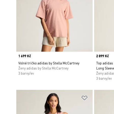
Price
1 699 Kč
Price
2 899 Kč
Volné tričko adidas by Stella McCartney
Top adidas
Ženy adidas by Stella McCartney
Long Sleev
3 barvy/ev
Ženy adidas
3 barvy/ev
Přidat do sez