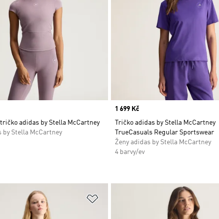
Price
1 699 Kč
tričko adidas by Stella McCartney
Tričko adidas by Stella McCartney
 by Stella McCartney
TrueCasuals Regular Sportswear
Ženy adidas by Stella McCartney
4 barvy/ev
namu přání
Přidat do seznamu přání