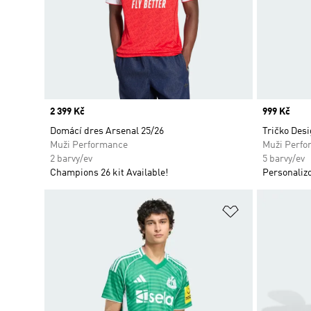
Price
2 399 Kč
Price
999 Kč
Domácí dres Arsenal 25/26
Tričko Desi
Muži Performance
Muži Perfo
2 barvy/ev
5 barvy/ev
Champions 26 kit Available!
Personaliz
Přidat do sez