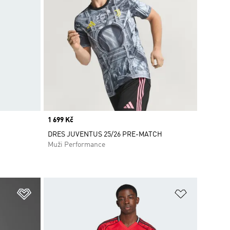
Price
1 699 Kč
DRES JUVENTUS 25/26 PRE-MATCH
Muži Performance
Přidat do seznamu přání
Přidat do 