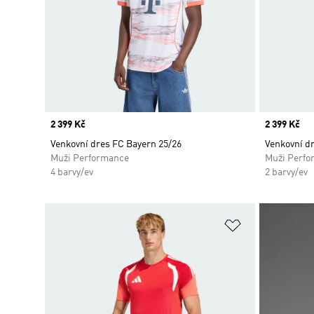
Price
2 399 Kč
Price
2 399 Kč
Venkovní dres FC Bayern 25/26
Venkovní d
Muži Performance
Muži Perfo
4 barvy/ev
2 barvy/ev
Přidat do sez