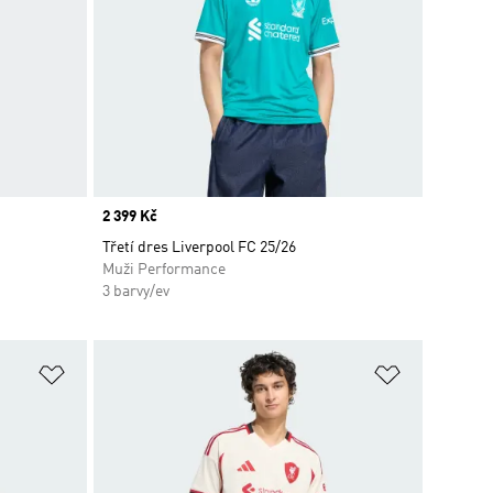
Price
2 399 Kč
Třetí dres Liverpool FC 25/26
Muži Performance
3 barvy/ev
Přidat do seznamu přání
Přidat do 