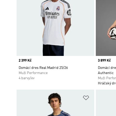
Price
2 399 Kč
Price
3 899 Kč
Domácí dres Real Madrid 25/26
Domácí dre
Muži Performance
Authentic
4 barvy/ev
Muži Perfo
Hráčský dr
Přidat do sez