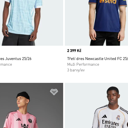
Price
2 399 Kč
res Juventus 25/26
Třetí dres Newcastle United FC 25
rmance
Muži Performance
3 barvy/ev
namu přání
Přidat do seznamu přání