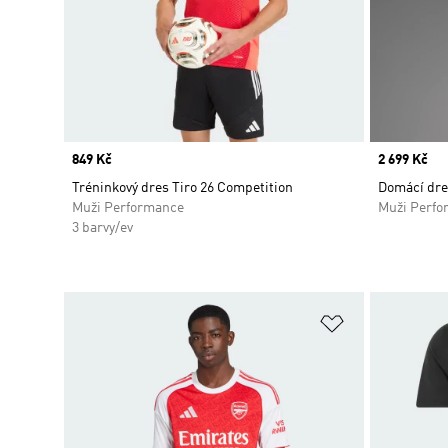
Price
849 Kč
Price
2 699 Kč
Tréninkový dres Tiro 26 Competition
Domácí dre
Muži Performance
Muži Perfo
3 barvy/ev
Přidat do sez