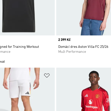
Price
2 399 Kč
gned for Training Workout
Domácí dres Aston Villa FC 25/26
rmance
Muži Performance
ovat
namu přání
Přidat do seznamu přání