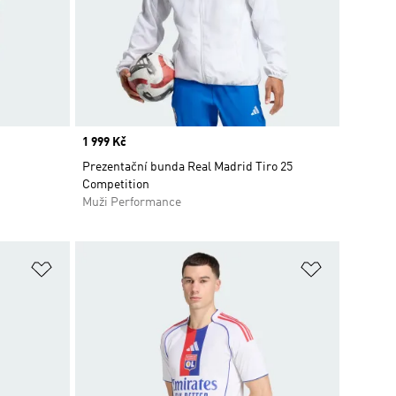
Price
1 999 Kč
Prezentační bunda Real Madrid Tiro 25
Competition
Muži Performance
Přidat do seznamu přání
Přidat do 