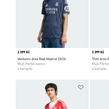
Price
2 399 Kč
Price
2 399 Kč
Venkovní dres Real Madrid 25/26
Třetí dres 
Muži Performance
Muži Perfo
4 barvy/ev
4 barvy/ev
Přidat do sez