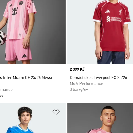
Price
2 399 Kč
s Inter Miami CF 25/26 Messi
Domácí dres Liverpool FC 25/26
Muži Performance
rmance
3 barvy/ev
es
namu přání
Přidat do seznamu přání