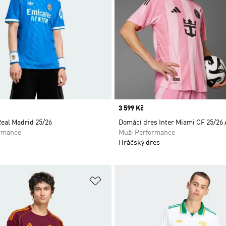
Price
3 599 Kč
Real Madrid 25/26
Domácí dres Inter Miami CF 25/26 
rmance
Muži Performance
Hráčský dres
namu přání
Přidat do seznamu přání