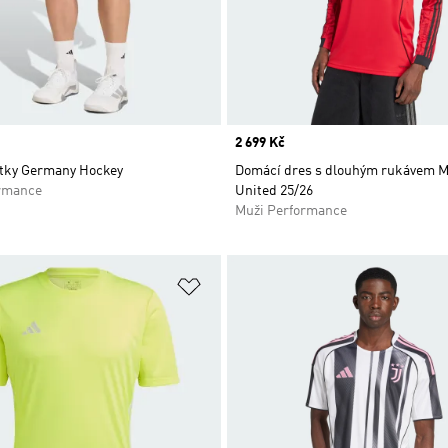
Price
2 699 Kč
tky Germany Hockey
Domácí dres s dlouhým rukávem 
rmance
United 25/26
Muži Performance
namu přání
Přidat do seznamu přání