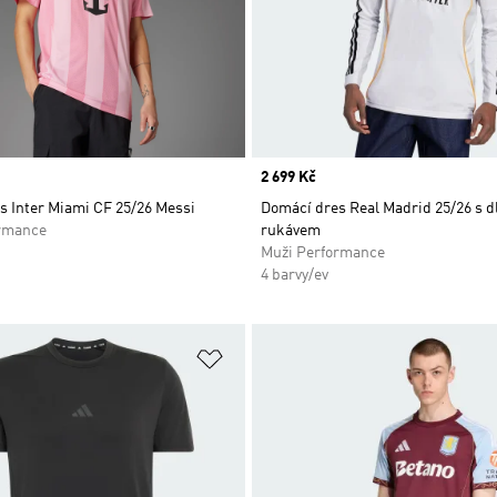
Price
2 699 Kč
s Inter Miami CF 25/26 Messi
Domácí dres Real Madrid 25/26 s 
rmance
rukávem
Muži Performance
4 barvy/ev
namu přání
Přidat do seznamu přání