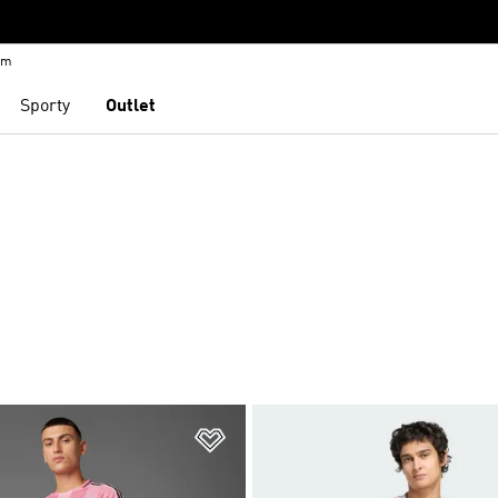
em
Sporty
Outlet
namu přání
Přidat do seznamu přání