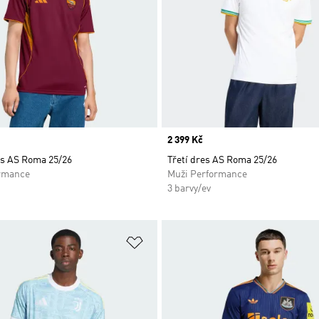
Price
2 399 Kč
s AS Roma 25/26
Třetí dres AS Roma 25/26
rmance
Muži Performance
3 barvy/ev
namu přání
Přidat do seznamu přání