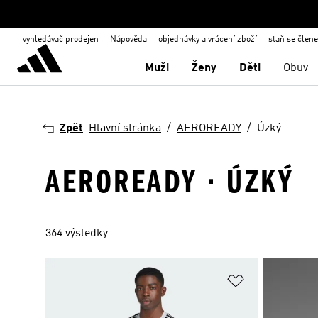
vyhledávač prodejen
Nápověda
objednávky a vrácení zboží
staň se člen
Muži
Ženy
Děti
Obuv
Zpět
Hlavní stránka
AEROREADY
Úzký
AEROREADY · ÚZKÝ
364 výsledky
Přidat do sez