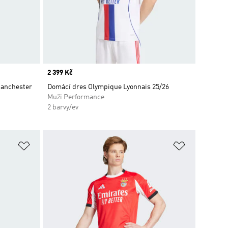
Price
2 399 Kč
Manchester
Domácí dres Olympique Lyonnais 25/26
Muži Performance
2 barvy/ev
Přidat do seznamu přání
Přidat do 