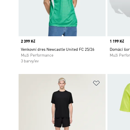
Price
2 399 Kč
Price
1 199 Kč
Venkovní dres Newcastle United FC 25/26
Domácí šor
Muži Performance
Muži Perfo
3 barvy/ev
Přidat do sez