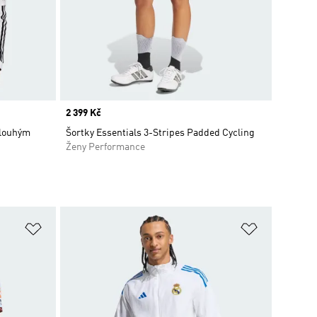
Price
2 399 Kč
dlouhým
Šortky Essentials 3-Stripes Padded Cycling
Ženy Performance
Přidat do seznamu přání
Přidat do 